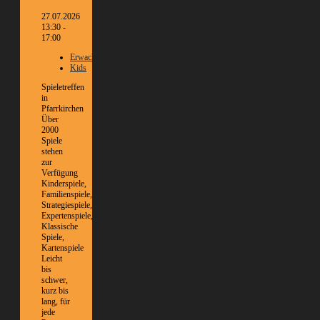
27.07.2026
13:30 -
17:00
Erwachsene
Kids
Spieletreffen
in
Pfarrkirchen
Über
2000
Spiele
stehen
zur
Verfügung
Kinderspiele,
Familienspiele,
Strategiespiele,
Expertenspiele,
Klassische
Spiele,
Kartenspiele
Leicht
bis
schwer,
kurz bis
lang, für
jede