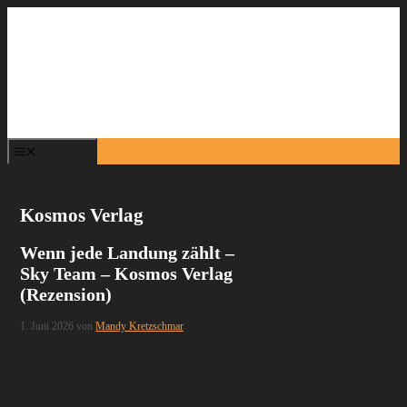
Zum
Inhalt
springen
Menü
Kosmos Verlag
Wenn jede Landung zählt –
Sky Team – Kosmos Verlag
(Rezension)
1. Juni 2026
von
Mandy Kretzschmar