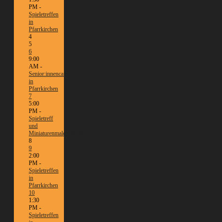
PM -
Spieletreffen
in
Pfarrkirchen
4
5
6
9:00
AM -
Senior:innencafé
in
Pfarrkirchen
7
5:00
PM -
Spieletreff
und
Miniaturenmalen/Tabletop
8
9
2:00
PM -
Spieletreffen
in
Pfarrkirchen
10
1:30
PM -
Spieletreffen