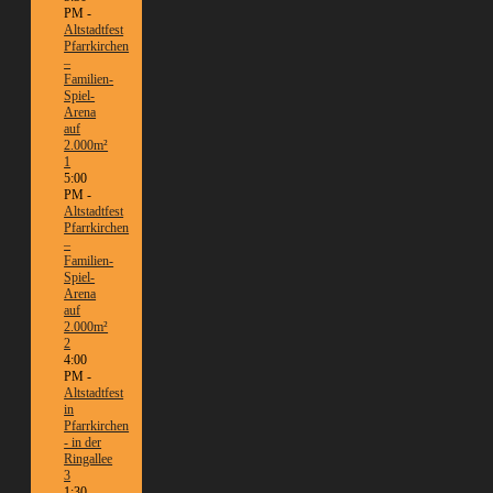
PM -
Altstadtfest
Pfarrkirchen
–
Familien-
Spiel-
Arena
auf
2.000m²
1
5:00
PM -
Altstadtfest
Pfarrkirchen
–
Familien-
Spiel-
Arena
auf
2.000m²
2
4:00
PM -
Altstadtfest
in
Pfarrkirchen
- in der
Ringallee
3
1:30