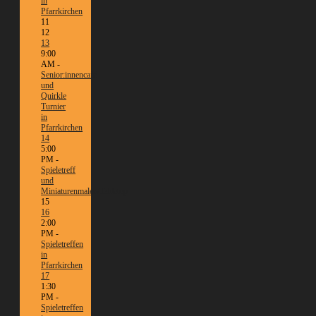
in
Pfarrkirchen
11
12
13
9:00
AM -
Senior:innencafé
und
Quirkle
Turnier
in
Pfarrkirchen
14
5:00
PM -
Spieletreff
und
Miniaturenmalen/Tabletop
15
16
2:00
PM -
Spieletreffen
in
Pfarrkirchen
17
1:30
PM -
Spieletreffen