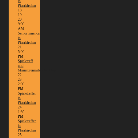
in
Pfarrkirchen
18
19
20
9:00
AM -
Senior:innencafé
in
Pfarrkirchen
21
5:00
PM -
Spieletreff
und
Miniaturenmalen/Tabletop
22
23
2:00
PM -
Spieletreffen
in
Pfarrkirchen
24
1:30
PM -
Spieletreffen
in
Pfarrkirchen
25