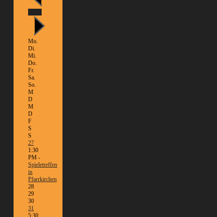
Heute
Mo.
Di.
Mi.
Do.
Fr.
Sa.
So.
M
D
M
D
F
S
S
27
1:30
PM -
Spieletreffen
in
Pfarrkirchen
28
29
30
31
5:30