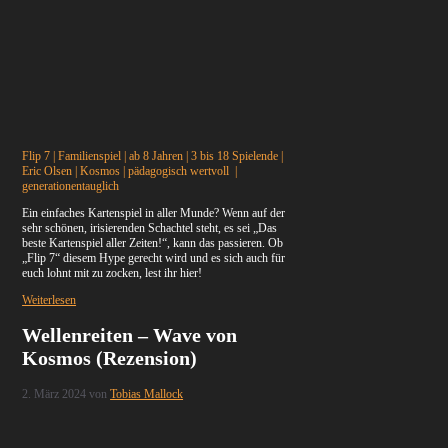
Flip 7 | Familienspiel | ab 8 Jahren | 3 bis 18 Spielende |
Eric Olsen | Kosmos | pädagogisch wertvoll |
generationentauglich
Ein einfaches Kartenspiel in aller Munde? Wenn auf der
sehr schönen, irisierenden Schachtel steht, es sei „Das
beste Kartenspiel aller Zeiten!“, kann das passieren. Ob
„Flip 7“ diesem Hype gerecht wird und es sich auch für
euch lohnt mit zu zocken, lest ihr hier!
Weiterlesen
Wellenreiten – Wave von
Kosmos (Rezension)
2. März 2024
von
Tobias Mallock