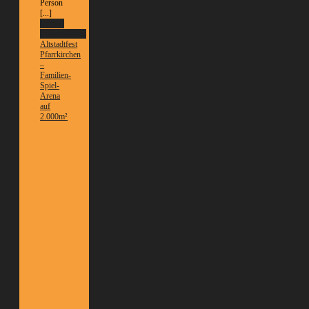
Person
[...]
Weitere
Informationen
Altstadtfest
Pfarrkirchen
–
Familien-
Spiel-
Arena
auf
2.000m²