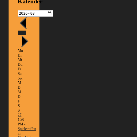
Kalender
Heute
Mo.
Di.
Mi.
Do.
Fr.
Sa.
So.
M
D
M
D
F
S
S
27
1:30
PM -
Spieletreffen
in