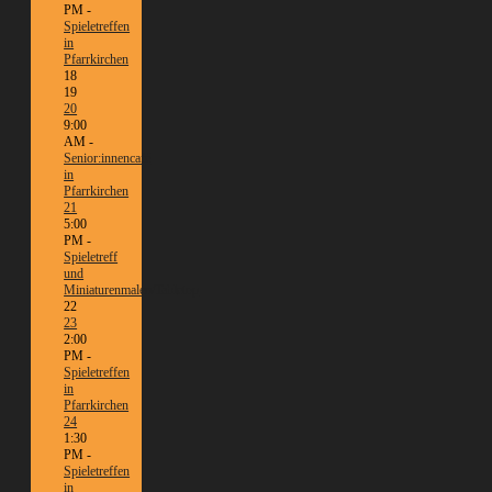
PM -
Spieletreffen
in
Pfarrkirchen
18
19
20
9:00
AM -
Senior:innencafé
in
Pfarrkirchen
21
5:00
PM -
Spieletreff
und
Miniaturenmalen/Tabletop
22
23
2:00
PM -
Spieletreffen
in
Pfarrkirchen
24
1:30
PM -
Spieletreffen
in