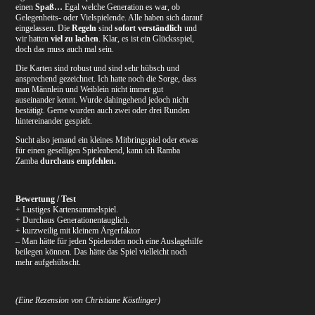
einen
Spaß…
Egal welche Generation es war, ob
Gelegenheits- oder Vielspielende. Alle haben sich darauf
eingelassen. Die
Regeln
sind
sofort verständlich
und
wir hatten
viel zu lachen
. Klar, es ist ein Glücksspiel,
doch das muss auch mal sein.
Die Karten sind robust und sind sehr hübsch und
ansprechend gezeichnet. Ich hatte noch die Sorge, dass
man Männlein und Weiblein nicht immer gut
auseinander kennt. Wurde dahingehend jedoch nicht
bestätigt. Gerne wurden auch zwei oder drei Runden
hintereinander gespielt.
Sucht also jemand ein kleines Mitbringspiel oder etwas
für einen geselligen Spieleabend, kann ich Ramba
Zamba
durchaus empfehlen.
Bewertung / Test
+ Lustiges Kartensammelspiel.
+ Durchaus Generationentauglich.
+ kurzweilig mit kleinem Ärgerfaktor
– Man hätte für jeden Spielenden noch eine Auslagehilfe
beilegen können. Das hätte das Spiel vielleicht noch
mehr aufgehübscht.
(Eine Rezension von Christiane Köstlinger)