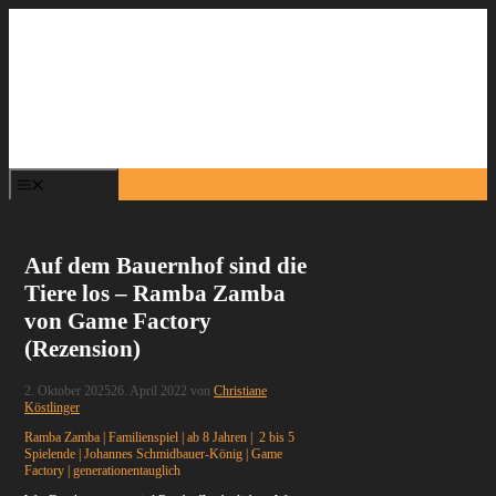
Zum
Inhalt
springen
Menü
Auf dem Bauernhof sind die
Tiere los – Ramba Zamba
von Game Factory
(Rezension)
2. Oktober 2025
26. April 2022
von
Christiane
Köstlinger
Ramba Zamba | Familienspiel | ab 8 Jahren | 2 bis 5
Spielende | Johannes Schmidbauer-König | Game
Factory | generationentauglich