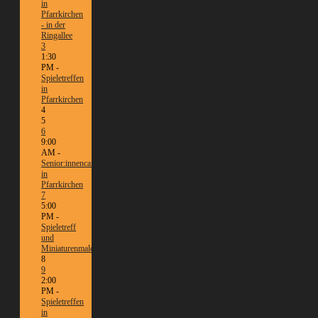
in
Pfarrkirchen
- in der
Ringallee
3
1:30
PM -
Spieletreffen
in
Pfarrkirchen
4
5
6
9:00
AM -
Senior:innencafé
in
Pfarrkirchen
7
5:00
PM -
Spieletreff
und
Miniaturenmalen/Tabletop
8
9
2:00
PM -
Spieletreffen
in