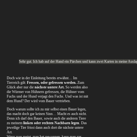
Sehr gut. Ich hab auf der Hand ein Pärchen und kann zwei Karten in meine Ausla
Doch wie in der Einleitung bereits erwähnt… Im
Tierreich gilt:
Fressen, oder gefressen werden.
Zum
Glück aber nur die
nächste untere Art.
So werden also
die Würmer von Hühnern gefressen, die Hühner vom
Fuchs und der Hund verjagt den Fuchs. Und was ist mit
dem Hund? Der wird vom Bauer vertrieben.
Doch warum sollte ich zu mir selbst einen Bauer legen,
das macht doch gar keinen Sinn… Macht es auch nicht.
Denn ich darf den Bauer, sowie auch die anderen Tiere
zu meinem
linken oder rechten Nachbarn legen
. Das
jeweilige Tier frisst dann auch dort die nächste untere
Art.
Wenn man meint, man hat gewonnen, kann man gar