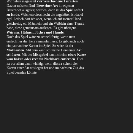
Wir haben insgesamt
vier verschiedene Tierarten
.
Davon müssen
fünf Tiere einer Art
im eigenen
Bauernhof ausgelegt werden, dann ist das
Spiel sofort
zu Ende
. Welchem Geschlecht die angehören ist dabei
egal. Jedoch darf ich aber, wenn ich auf meiner Hand
gleichzeitig ein Männlein und ein Weiblein einer Tierart
habe, diese gemeinsam auslegen. Es gibt übrigens
Würmer, Hühner, Füchse und Hunde.
Doch das Spiel wäre zu schnell fertig, wenn man
einfach nur die Tiere sammeln muss. Es gibt auch noch
ein paar andere Karten im Spiel. So wäre da der
Misthaufen.
Mit dem kann ich meine Tiere einer
Art
schützen
. Mit der
Mistgabel
kann ich eine
obere Karte
vom linken oder rechten Nachbarn entfernen.
Dies
ist vor allem dann wichtig, wenn diese:r schon vier
Karten einer Art ausliegen hat und im nächsten Zug das
Spiel beenden könnte.