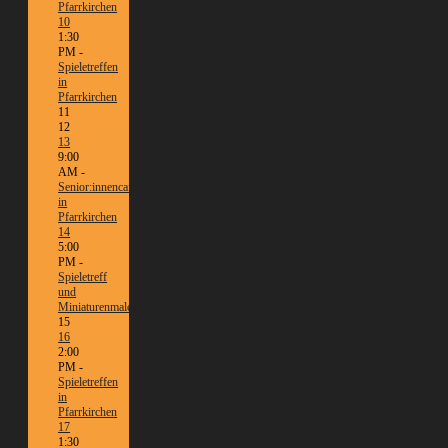
Pfarrkirchen
10
1:30
PM -
Spieletreffen
in
Pfarrkirchen
11
12
13
9:00
AM -
Senior:innencafé
in
Pfarrkirchen
14
5:00
PM -
Spieletreff
und
Miniaturenmalen/Tabletop
15
16
2:00
PM -
Spieletreffen
in
Pfarrkirchen
17
1:30