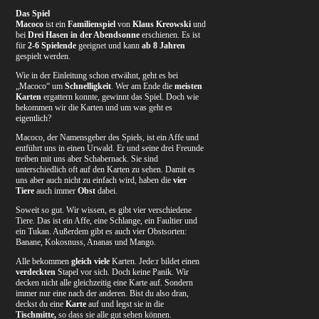
Das Spiel
Macoco
ist ein
Familienspiel
von
Klaus Kreowski
und
bei
Drei Hasen in der Abendsonne
erschienen. Es ist
für
2-6 Spielende
geeignet und kann
ab 8 Jahren
gespielt werden.
Wie in der Einleitung schon erwähnt, geht es bei
„Macoco“ um
Schnelligkeit
. Wer am Ende die
meisten
Karten
ergattern konnte, gewinnt das Spiel. Doch wie
bekommen wir die Karten und um was geht es
eigentlich?
Macoco, der Namensgeber des Spiels, ist ein Affe und
entführt uns in einen Urwald. Er und seine drei Freunde
treiben mit uns aber Schabernack. Sie sind
unterschiedlich oft auf den Karten zu sehen. Damit es
uns aber auch nicht zu einfach wird, haben die
vier
Tiere
auch immer
Obst
dabei.
Soweit so gut. Wir wissen, es gibt vier verschiedene
Tiere. Das ist ein Affe, eine Schlange, ein Faultier und
ein Tukan. Außerdem gibt es auch vier Obstsorten:
Banane, Kokosnuss, Ananas und Mango.
Alle bekommen
gleich viele
Karten. Jede:r bildet einen
verdeckten
Stapel vor sich. Doch keine Panik. Wir
decken nicht alle gleichzeitig eine Karte auf. Sondern
immer nur eine nach der anderen. Bist du also dran,
deckst du eine
Karte
auf und legst sie in die
Tischmitte,
so dass sie alle gut sehen können.