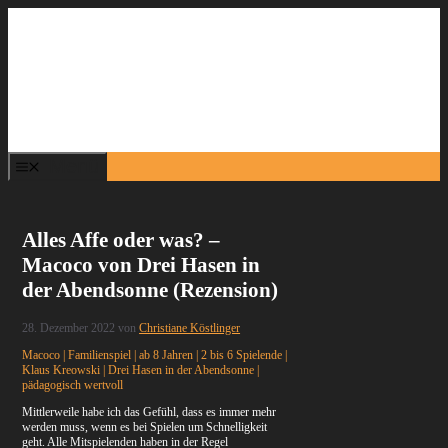
Zum
Inhalt
springen
Menü
Alles Affe oder was? –
Macoco von Drei Hasen in
der Abendsonne (Rezension)
28. Dezember 2022
von
Christiane Köstlinger
Macoco | Familienspiel | ab 8 Jahren | 2 bis 6 Spielende |
Klaus Kreowski | Drei Hasen in der Abendsonne |
pädagogisch wertvoll
Mittlerweile habe ich das Gefühl, dass es immer mehr
werden muss, wenn es bei Spielen um Schnelligkeit
geht. Alle Mitspielenden haben in der Regel