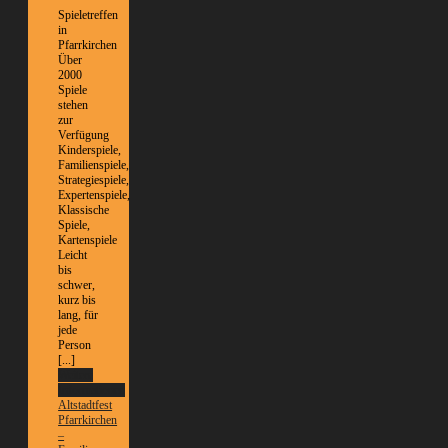
Spieletreffen
in
Pfarrkirchen
Über
2000
Spiele
stehen
zur
Verfügung
Kinderspiele,
Familienspiele,
Strategiespiele,
Expertenspiele,
Klassische
Spiele,
Kartenspiele
Leicht
bis
schwer,
kurz bis
lang, für
jede
Person
[...]
Weitere
Informationen
Altstadtfest
Pfarrkirchen
–