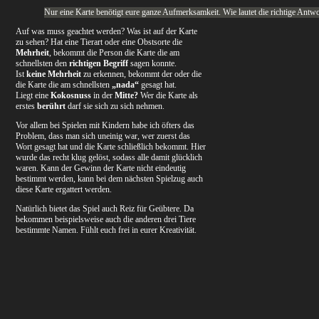
Nur eine Karte benötigt eure ganze Aufmerksamkeit. Wie lautet die richtige Antwo
Auf was muss geachtet werden? Was ist auf der Karte
zu sehen? Hat eine Tierart oder eine Obstsorte die
Mehrheit
, bekommt die Person die Karte die am
schnellsten den
richtigen Begriff
sagen konnte.
Ist
keine Mehrheit
zu erkennen, bekommt der oder die
die Karte die am schnellsten
„nada“
gesagt hat.
Liegt eine
Kokosnuss
in der
Mitte?
Wer die Karte als
erstes
berührt
darf sie sich zu sich nehmen.
Vor allem bei Spielen mit Kindern habe ich öfters das
Problem, dass man sich uneinig war, wer zuerst das
Wort gesagt hat und die Karte schließlich bekommt. Hier
wurde das recht klug gelöst, sodass alle damit glücklich
waren. Kann der Gewinn der Karte nicht eindeutig
bestimmt werden, kann bei dem nächsten Spielzug auch
diese Karte ergattert werden.
Natürlich bietet das Spiel auch Reiz für Geübtere. Da
bekommen beispielsweise auch die anderen drei Tiere
bestimmte Namen. Fühlt euch frei in eurer Kreativität.