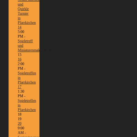
und
Quirkle
Turnier
in
Pfarrkirchen
14
5:00
PM -
Spieletreff
und
Miniaturenmalen/Tabletop
15
16
2:00
PM -
Spieletreffen
in
Pfarrkirchen
17
1:30
PM -
Spieletreffen
in
Pfarrkirchen
18
19
20
9:00
AM -