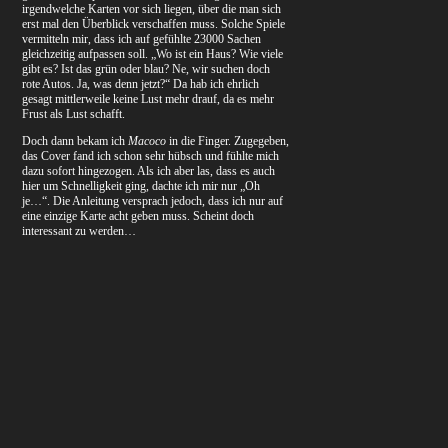
irgendwelche Karten vor sich liegen, über die man sich
erst mal den Überblick verschaffen muss. Solche Spiele
vermitteln mir, dass ich auf gefühlte 23000 Sachen
gleichzeitig aufpassen soll. „Wo ist ein Haus? Wie viele
gibt es? Ist das grün oder blau? Ne, wir suchen doch
rote Autos. Ja, was denn jetzt?“ Da hab ich ehrlich
gesagt mittlerweile keine Lust mehr drauf, da es mehr
Frust als Lust schafft.
Doch dann bekam ich
Macoco
in die Finger. Zugegeben,
das Cover fand ich schon sehr hübsch und fühlte mich
dazu sofort hingezogen. Als ich aber las, dass es auch
hier um Schnelligkeit ging, dachte ich mir nur „Oh
je…“. Die Anleitung versprach jedoch, dass ich nur auf
eine einzige Karte acht geben muss. Scheint doch
interessant zu werden…