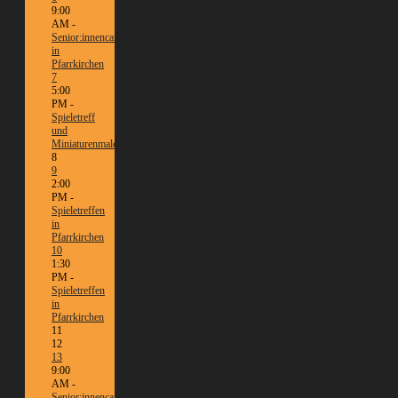
9:00
AM -
Senior:innencafé
in
Pfarrkirchen
7
5:00
PM -
Spieletreff
und
Miniaturenmalen/Tabletop
8
9
2:00
PM -
Spieletreffen
in
Pfarrkirchen
10
1:30
PM -
Spieletreffen
in
Pfarrkirchen
11
12
13
9:00
AM -
Senior:innencafé