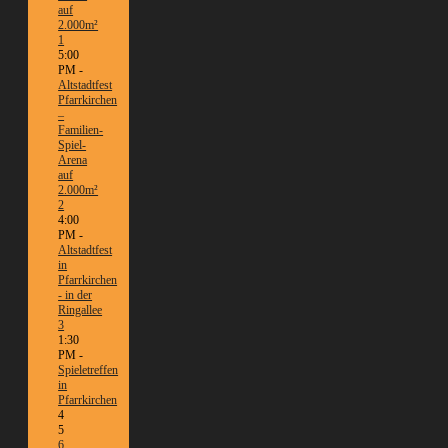
auf
2.000m²
1
5:00
PM -
Altstadtfest
Pfarrkirchen
–
Familien-
Spiel-
Arena
auf
2.000m²
2
4:00
PM -
Altstadtfest
in
Pfarrkirchen
- in der
Ringallee
3
1:30
PM -
Spieletreffen
in
Pfarrkirchen
4
5
6