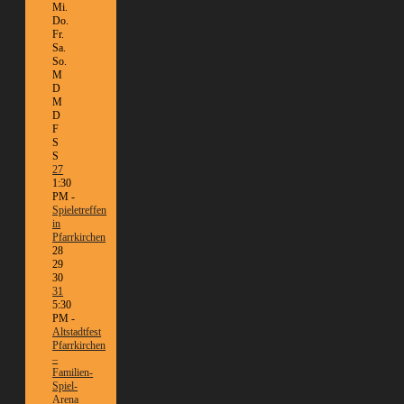
Mi.
Do.
Fr.
Sa.
So.
M
D
M
D
F
S
S
27
1:30
PM -
Spieletreffen
in
Pfarrkirchen
28
29
30
31
5:30
PM -
Altstadtfest
Pfarrkirchen
–
Familien-
Spiel-
Arena