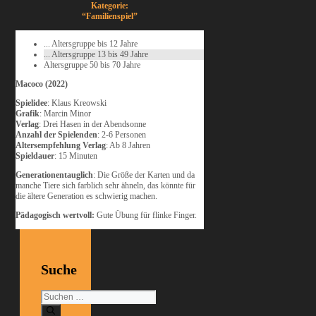
Kategorie:
“Familienspiel”
... Altersgruppe bis 12 Jahre
... Altersgruppe 13 bis 49 Jahre
Altersgruppe 50 bis 70 Jahre
Macoco (2022)
Spielidee
: Klaus Kreowski
Grafik
: Marcin Minor
Verlag
: Drei Hasen in der Abendsonne
Anzahl der Spielenden
: 2-6 Personen
Altersempfehlung Verlag
: Ab 8 Jahren
Spieldauer
: 15 Minuten
Generationentauglich
: Die Größe der Karten und da
manche Tiere sich farblich sehr ähneln, das könnte für
die ältere Generation es schwierig machen.
Pädagogisch wertvoll:
Gute Übung für flinke Finger.
Suche
Suchen
nach: