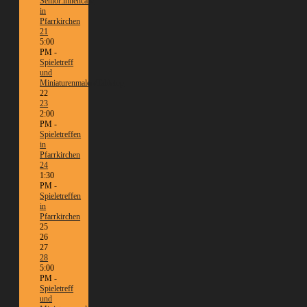
Senior:innencafé
in
Pfarrkirchen
21
5:00
PM -
Spieletreff
und
Miniaturenmalen/Tabletop
22
23
2:00
PM -
Spieletreffen
in
Pfarrkirchen
24
1:30
PM -
Spieletreffen
in
Pfarrkirchen
25
26
27
28
5:00
PM -
Spieletreff
und