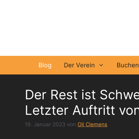
Zum
Inhalt
springen
Blog
Der Verein
Buchen 
Der Rest ist Schw
Letzter Auftritt 
19. Januar 2023
von
Oli Clemens