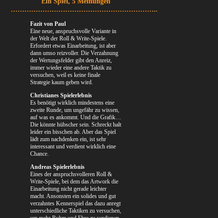
Ein Spiel, 5 Meinungen
………………………………………………………..
Fazit von Paul
Eine neue, anspruchsvolle Variante in
der Welt der Roll & Write-Spiele.
Erfordert etwas Einarbeitung, ist aber
dann umso reizvoller. Die Verzahnung
der Wertungsfelder gibt den Anreiz,
immer wieder eine andere Taktik zu
versuchen, weil es keine finale
Strategie kaum geben wird.
Christianes Spielerlebnis
Es benötigt wirklich mindestens eine
zweite Runde, um ungefähr zu wissen,
auf was es ankommt. Und die Grafik…
Die könnte hübscher sein. Schreckt halt
leider ein bisschen ab. Aber das Spiel
lädt zum nachdenken ein, ist sehr
interessant und verdient wirklich eine
Chance.
Andreas Spielerlebnis
Eines der anspruchsvolleren Roll &
Write-Spiele, bei dem das Artwork die
Einarbeitung nicht gerade leichter
macht. Ansonsten ein solides und gut
verzahntes Kennerspiel das dazu anregt
unterschiedliche Taktiken zu versuchen,
um mehr Ruhm und Ehre zu verdienen