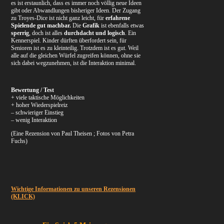
es ist erstaunlich, dass es immer noch völlig neue Ideen
gibt oder Abwandlungen bisheriger Ideen. Der Zugang
zu Troyes-Dice ist nicht ganz leicht, für
erfahrene
Spielende gut machbar.
Die
Grafik
ist ebenfalls etwas
sperrig
, doch ist alles
durchdacht und logisch
. Ein
Kennerspiel. Kinder dürften überfordert sein, für
Senioren ist es zu kleinteilig. Trotzdem ist es gut. Weil
alle auf die gleichen Würfel zugreifen können, ohne sie
sich dabei wegzunehmen, ist die Interaktion minimal.
Bewertung / Test
+ viele taktische Möglichkeiten
+ hoher Wiederspielreiz
– schwieriger Einstieg
– wenig Interaktion
(Eine Rezension von Paul Theisen ; Fotos von Petra
Fuchs)
Wichtige Informationen zu unseren Rezensionen
(KLICK)