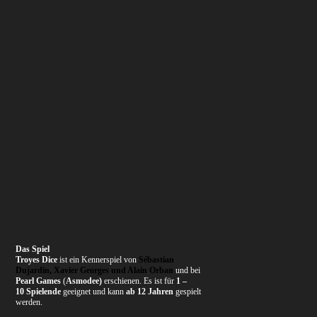
Das Spiel
Troyes Dice
ist ein Kennerspiel von
Sébastian
Dujardin, Xavier Georges und Alain Orban
und bei
Pearl Games
(
Asmodee)
erschienen. Es ist für
1 –
10 Spielende
geeignet und kann
ab 12 Jahren
gespielt
werden.