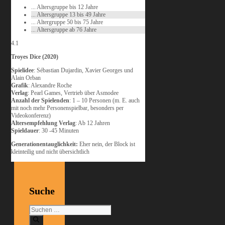
... Altersgruppe bis 12 Jahre
... Altersgruppe 13 bis 49 Jahre
... Altergruppe 50 bis 75 Jahre
... Altersgruppe ab 76 Jahre
4.1
Troyes Dice (2020)
Spielidee
: Sébastian Dujardin, Xavier Georges und
Alain Orban
Grafik
: Alexandre Roche
Verlag
: Pearl Games, Vertrieb über Asmodee
Anzahl der Spielenden
: 1 – 10 Personen (m. E. auch
mit noch mehr Personenspielbar, besonders per
Videokonferenz)
Altersempfehlung Verlag
: Ab 12 Jahren
Spieldauer
: 30 -45 Minuten
Generationentauglichkeit:
Eher nein, der Block ist
kleinteilig und nicht übersichtlich
Suche
Suchen
nach: