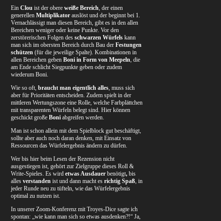
Ein
Clou
ist der obere
weiße Bereich
, der einen
generellen
Multiplikator
auslöst und der beginnt bei 1.
Vernachlässigt man diesen Bereich, gibt es in den allen
Bereichen weniger oder keine Punkte. Vor den
zerstörerischen Folgen des
schwarzen Würfels
kann
man sich im obersten Bereich durch Bau der
Festungen
schützen
(für die jeweilige Spalte). Kombinationen in
allen Bereichen geben
Boni in Form von Meepeln
, die
am Ende schlicht Siegpunkte geben oder zudem
wiederum Boni.
Wie so oft,
braucht man eigentlich alles
, muss sich
aber für Prioritäten entscheiden. Zudem spielt in der
mittleren Wertungszone eine Rolle, welche Farbplättchen
mit transparenten Würfeln belegt sind. Hier können
geschickt große
Boni
abgreifen werden.
Man ist schon allein mit dem Spielblock gut beschäftigt,
sollte aber auch noch daran denken, mit Einsatz von
Ressourcen das Würfelergebnis ändern zu dürfen.
Wer bis hier beim Lesen der Rezension nicht
ausgestiegen ist, gehört zur Zielgruppe dieses Roll &
Write-Spieles. Es wird
etwas Ausdauer
benötigt
,
bis
alles
verstanden
ist und dann macht es
richtig Spaß
, in
jeder Runde neu zu tüfteln, wie das Würfelergebnis
optimal zu nutzen ist.
In unserer Zoom-Konferenz mit Troyes-Dice sagte ich
spontan: „wie kann man sich so etwas ausdenken?!“ Ja,