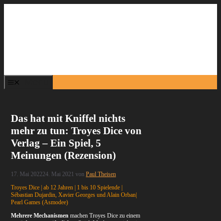
Zum
Inhalt
springen
Menü
Das hat mit Kniffel nichts
mehr zu tun: Troyes Dice von
Verlag – Ein Spiel, 5
Meinungen (Rezension)
17. Mai 2022
24. Mai 2021
von
Paul Theisen
Troyes Dice | ab 12 Jahren | 1 bis 10 Spielende |
Sébastian Dujardin, Xavier Georges und Alain Orban|
Pearl Games (Asmodee)
Mehrere Mechanismen
machen Troyes Dice zu einem