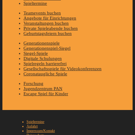
Spieltermine
Teamevents buchen
Angebote für Einrichtungen
Veranstaltungen buchen
Private Spieleabende buchen
Geburtstagsfeiern buchen
Generationenspiele
Generationenspiel-Siegel
Siegel-Spiele
Digitale Schulungen
Spielregeln barrierefrei
Gesellschaftsspiele für Videokonferenzen
Coronataugliche Spiele
Forschung
Jugendzentrum PAN
Escape Spiel für Kinder
Spieltermine
Anfahrt
Impressum/Kontakt