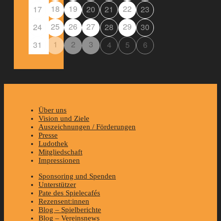
18
19
22
17
20
21
23
25
26
27
29
24
28
30
1
2
3
31
4
5
6
Über uns
Vision und Ziele
Auszeichnungen / Förderungen
Presse
Ludothek
Mitgliedschaft
Impressionen
Sponsoring und Spenden
Unterstützer
Pate des Spielecafés
Rezensent:innen
Blog – Spielberichte
Blog – Vereinsnews