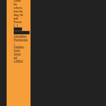
Leicht
bis
schwer,
kurz bis
lang, für
jede
Person
[...]
Weitere
Informationen
Altstadtfest
Pfarrkirchen
–
Familien-
Spiel-
Arena
auf
2.000m²