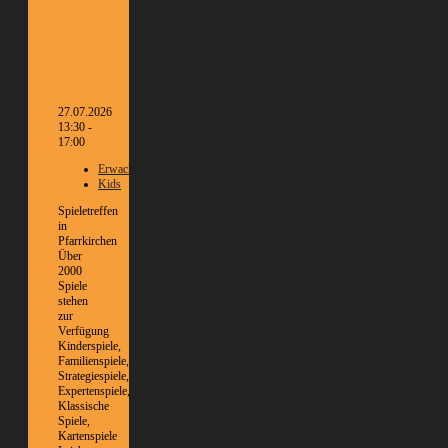
27.07.2026
13:30 -
17:00
Erwachsene
Kids
Spieletreffen
in
Pfarrkirchen
Über
2000
Spiele
stehen
zur
Verfügung
Kinderspiele,
Familienspiele,
Strategiespiele,
Expertenspiele,
Klassische
Spiele,
Kartenspiele