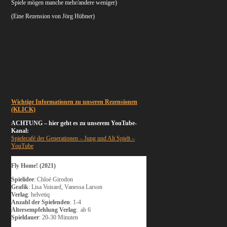
Spiele mögen manche mehr/andere weniger)
(Eine Rezension von Jörg Hübner)
Wichtige Informationen zu unseren Rezensionen
(KLICK)
ACHTUNG – hier geht es zu unserem YouTube-
Kanal:
Spielecafé der Generationen – Jung und Alt Spielt –
YouTube
Fly Home! (2021)
Spielidee
: Chloé Girodon
Grafik
: Lisa Voisard, Vanessa Larson
Verlag
: helvetiq
Anzahl der Spielenden
: 1-4
Altersempfehlung Verlag
: ab 6
Spieldauer
: 20-30 Minuten