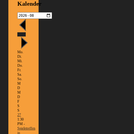
Kalender
Heute
Mo.
Di.
Mi.
Do.
Fr.
Sa.
So.
M
D
M
D
F
S
S
27
1:30
PM -
Spieletreffen
in