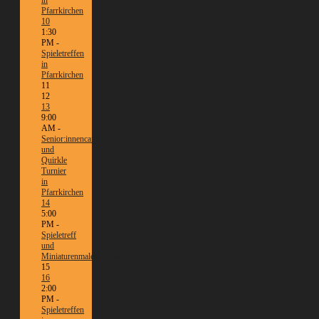
in
Pfarrkirchen
10
1:30
PM -
Spieletreffen
in
Pfarrkirchen
11
12
13
9:00
AM -
Senior:innencafé
und
Quirkle
Turnier
in
Pfarrkirchen
14
5:00
PM -
Spieletreff
und
Miniaturenmalen/Tabletop
15
16
2:00
PM -
Spieletreffen