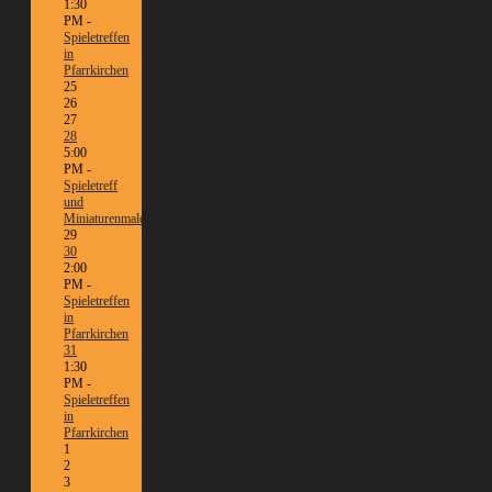
1:30
PM -
Spieletreffen
in
Pfarrkirchen
25
26
27
28
5:00
PM -
Spieletreff
und
Miniaturenmalen/Tabletop
29
30
2:00
PM -
Spieletreffen
in
Pfarrkirchen
31
1:30
PM -
Spieletreffen
in
Pfarrkirchen
1
2
3