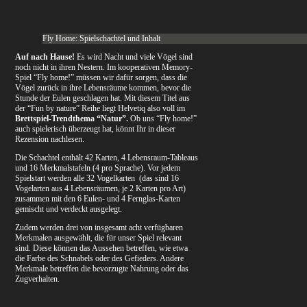
Fly Home: Spielschachtel und Inhalt
Auf nach Hause!
Es wird Nacht und viele Vögel sind
noch nicht in ihren Nestern. Im kooperativen Memory-
Spiel “Fly home!” müssen wir dafür sorgen, dass die
Vögel zurück in ihre Lebensräume kommen, bevor die
Stunde der Eulen geschlagen hat. Mit diesem Titel aus
der “Fun by nature” Reihe liegt Helvetiq also voll im
Brettspiel-Trendthema “Natur”.
Ob uns “Fly home!”
auch spielerisch überzeugt hat, könnt Ihr in dieser
Rezension nachlesen.
Die Schachtel enthält 42 Karten, 4 Lebensraum-Tableaus
und 16 Merkmalstafeln (4 pro Sprache).
Vor jedem
Spielstart werden alle 32 Vogelkarten (das sind 16
Vogelarten aus 4 Lebensräumen, je 2 Karten pro Art)
zusammen mit den 6 Eulen- und 4 Fernglas-Karten
gemischt und verdeckt ausgelegt.
Zudem werden drei von insgesamt acht verfügbaren
Merkmalen ausgewählt, die für unser Spiel relevant
sind. Diese können das Aussehen betreffen, wie etwa
die Farbe des Schnabels oder des Gefieders. Andere
Merkmale betreffen die bevorzugte Nahrung oder das
Zugverhalten.