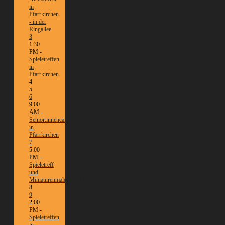
in
Pfarrkirchen
- in der
Ringallee
3
1:30
PM -
Spieletreffen
in
Pfarrkirchen
4
5
6
9:00
AM -
Senior:innencafé
in
Pfarrkirchen
7
5:00
PM -
Spieletreff
und
Miniaturenmalen/Tabletop
8
9
2:00
PM -
Spieletreffen