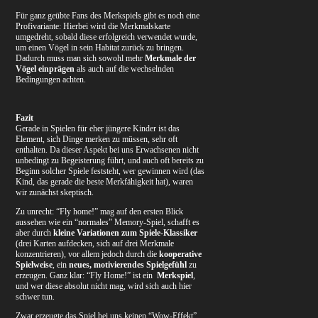
Für ganz geübte Fans des Merkspiels gibt es noch eine
Profivariante: Hierbei wird die Merkmalskarte
umgedreht, sobald diese erfolgreich verwendet wurde,
um einen Vögel in sein Habitat zurück zu bringen.
Dadurch muss man sich sowohl mehr
Merkmale der
Vögel einprägen
als auch auf die wechselnden
Bedingungen achten.
Fazit
Gerade in Spielen für eher jüngere Kinder ist das
Element, sich Dinge merken zu müssen, sehr oft
enthalten. Da dieser Aspekt bei uns Erwachsenen nicht
unbedingt zu Begeisterung führt, und auch oft bereits zu
Beginn solcher Spiele feststeht, wer gewinnen wird (das
Kind, das gerade die beste Merkfähigkeit hat), waren
wir zunächst skeptisch.
Zu unrecht: “Fly home!” mag auf den ersten Blick
aussehen wie ein “normales” Memory-Spiel, schafft es
aber durch
kleine Variationen zum Spiele-Klassiker
(drei Karten aufdecken, sich auf drei Merkmale
konzentrieren), vor allem jedoch durch die
kooperative
Spielweise
, ein
neues, motivierendes Spielgefühl
zu
erzeugen. Ganz klar: “Fly Home!” ist ein
Merkspiel
,
und wer diese absolut nicht mag, wird sich auch hier
schwer tun.
Zwar erzeugte das Spiel bei uns keinen “Wow-Effekt”