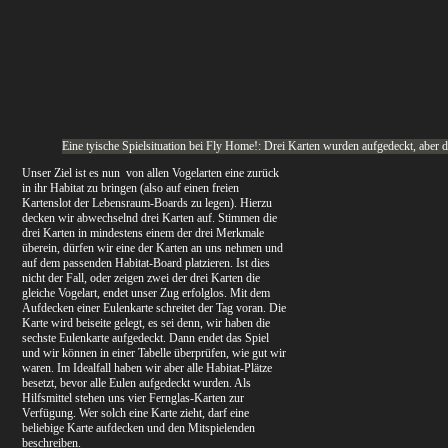
Eine tyische Spielsituation bei Fly Home!: Drei Karten wurden aufgedeckt, aber die
Unser Ziel ist es nun von allen Vogelarten eine zurück
in ihr Habitat zu bringen (also auf einen freien
Kartenslot der Lebensraum-Boards zu legen). Hierzu
decken wir abwechselnd drei Karten auf. Stimmen die
drei Karten in mindestens einem der drei Merkmale
überein, dürfen wir eine der Karten an uns nehmen und
auf dem passenden Habitat-Board platzieren. Ist dies
nicht der Fall, oder zeigen zwei der drei Karten die
gleiche Vogelart, endet unser Zug erfolglos.
Mit dem
Aufdecken einer Eulenkarte schreitet der Tag voran. Die
Karte wird beiseite gelegt, es sei denn, wir haben die
sechste Eulenkarte aufgedeckt. Dann endet das Spiel
und wir können in einer Tabelle überprüfen, wie gut wir
waren. Im Idealfall haben wir aber alle Habitat-Plätze
besetzt, bevor alle Eulen aufgedeckt wurden.
Als
Hilfsmittel stehen uns vier Fernglas-Karten zur
Verfügung. Wer solch eine Karte zieht, darf eine
beliebige Karte aufdecken und den Mitspielenden
beschreiben.