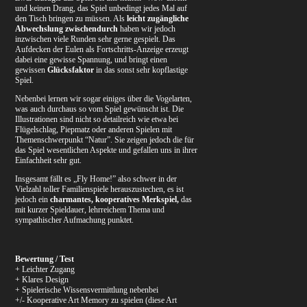
und keinen Drang, das Spiel unbedingt jedes Mal auf
den Tisch bringen zu müssen. Als
leicht zugängliche
Abwechslung
zwischendurch
haben wir jedoch
inzwischen viele Runden sehr gerne gespielt. Das
Aufdecken der Eulen als Fortschritts-Anzeige erzeugt
dabei eine gewisse Spannung, und bringt einen
gewissen
Glücksfaktor
in das sonst sehr kopflastige
Spiel.
Nebenbei lernen wir sogar einiges über die Vogelarten,
was auch durchaus so vom Spiel gewünscht ist.
Die
Illustrationen sind nicht so detailreich wie etwa bei
Flügelschlag, Piepmatz oder anderen Spielen mit
Themenschwerpunkt “Natur”. Sie zeigen jedoch die für
das Spiel wesentlichen Aspekte und gefallen uns in ihrer
Einfachheit sehr gut.
Insgesamt fällt es „Fly Home!” also schwer in der
Vielzahl toller Familienspiele herauszustechen, es ist
jedoch ein
charmantes, kooperatives Merkspiel,
das
mit kurzer Spieldauer, lehrreichem Thema und
sympathischer Aufmachung punktet.
Bewertung / Test
+ Leichter Zugang
+ Klares Design
+ Spielerische Wissensvermittlung nebenbei
+/- Kooperative Art Memory zu spielen (diese Art