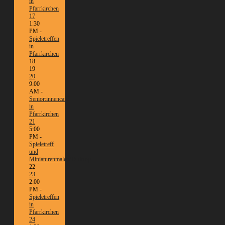
in
Pfarrkirchen
17
1:30
PM -
Spieletreffen
in
Pfarrkirchen
18
19
20
9:00
AM -
Senior:innencafé
in
Pfarrkirchen
21
5:00
PM -
Spieletreff
und
Miniaturenmalen/Tabletop
22
23
2:00
PM -
Spieletreffen
in
Pfarrkirchen
24