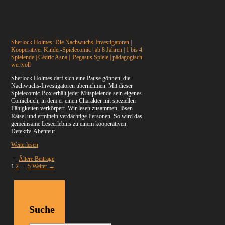
Sherlock Holmes: Die Nachwuchs-Investigatoren |
Kooperativer Kinder-Spielecomic | ab 8 Jahren | 1 bis 4
Spielende | Cédric Asna | Pegasus Spiele | pädagogisch
wertvoll
Sherlock Holmes darf sich eine Pause gönnen, die
Nachwuchs-Investigatoren übernehmen. Mit dieser
Spielecomic-Box erhält jeder Mitspielende sein eigenes
Comicbuch, in dem er einen Charakter mit speziellen
Fähigkeiten verkörpert. Wir lesen zusammen, lösen
Rätsel und ermitteln verdächtige Personen. So wird das
gemeinsame Leseerlebnis zu einem kooperativen
Detektiv-Abenteur.
Weiterlesen
Ältere Beiträge
Seite
Seite
Seite
1
2
…
5
Weiter
→
Suche