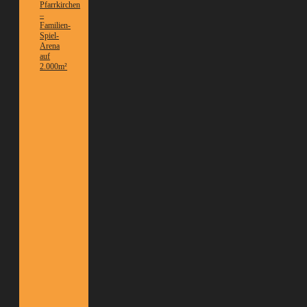
Pfarrkirchen
–
Familien-
Spiel-
Arena
auf
2.000m²