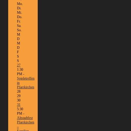
Mo.
Di.
Mi.
Do.
Fr.
Sa.
So.
M
D
M
D
F
S
S
27
1:30
PM -
Spieletreffen
in
Pfarrkirchen
28
29
30
31
5:30
PM -
Altstadtfest
Pfarrkirchen
–
Familien-