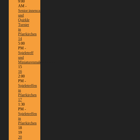
9:00
AM -
Senior:innencafé
und
Quirkle
Turnier
in
Pfarrkirchen
14
5:00
PM -
Spieletreff
und
Miniaturenmalen/Tabletop
15
16
2:00
PM -
Spieletreffen
in
Pfarrkirchen
17
1:30
PM -
Spieletreffen
in
Pfarrkirchen
18
19
20