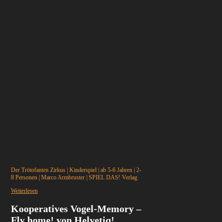
Der Trötofanten Zirkus
|
Kinderspiel
|
ab 5-6 Jahren
|
2-
8 Personen
|
Marco Armbruster
|
SPIEL DAS! Verlag
Weiterlesen
Kooperatives Vogel-Memory –
Fly home! von Helvetiq!