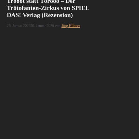
Tröööt statt Törööö – Der
Trötofanten-Zirkus von SPIEL
DAS! Verlag (Rezension)
26. Januar 2026
20. Januar 2026
von
Jörg Hübner