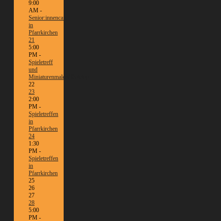
9:00
AM -
Senior:innencafé
in
Pfarrkirchen
21
5:00
PM -
Spieletreff
und
Miniaturenmalen/Tabletop
22
23
2:00
PM -
Spieletreffen
in
Pfarrkirchen
24
1:30
PM -
Spieletreffen
in
Pfarrkirchen
25
26
27
28
5:00
PM -