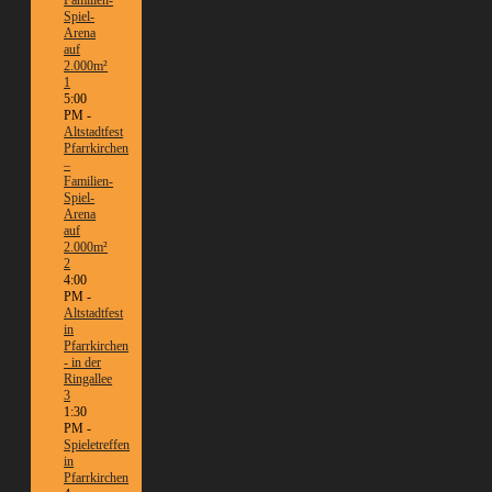
Spiel-
Arena
auf
2.000m²
1
5:00
PM -
Altstadtfest
Pfarrkirchen
–
Familien-
Spiel-
Arena
auf
2.000m²
2
4:00
PM -
Altstadtfest
in
Pfarrkirchen
- in der
Ringallee
3
1:30
PM -
Spieletreffen
in
Pfarrkirchen