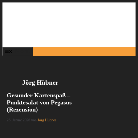
Zum
Inhalt
springen
Menü
Jörg Hübner
Gesunder Kartenspaß –
Punktesalat von Pegasus
(Rezension)
26. Januar 2026
von
Jörg Hübner