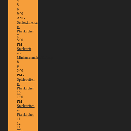
4
5
6
9:00
AM -
Senior:innencafé
in
Pfarrkirchen
7
5:00
PM -
Spieletreff
und
Miniaturenmalen/Tabletop
8
9
2:00
PM -
Spieletreffen
in
Pfarrkirchen
10
1:30
PM -
Spieletreffen
in
Pfarrkirchen
11
12
13