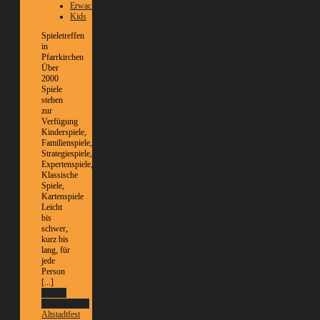
Erwachsene
Kids
Spieletreffen
in
Pfarrkirchen
Über
2000
Spiele
stehen
zur
Verfügung
Kinderspiele,
Familienspiele,
Strategiespiele,
Expertenspiele,
Klassische
Spiele,
Kartenspiele
Leicht
bis
schwer,
kurz bis
lang, für
jede
Person
[...]
Weitere
Informationen
Altstadtfest