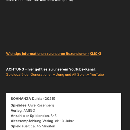
Wichtige Informationen zu unseren Rezensionen (KLICK)
ACHTUNG – hier geht es zu unserem YouTube-Kanal:
Spielecafé der Generationen – Jung und Alt Spielt – YouTube
BOHNANZA Dahlia (2025)
Spielidee
: Uwe Rosenberg
Verlag
: AMIGO
Anzahl der Spielenden
: 3-5
Altersempfehlung Verlag
: ab 10 Jahre
Spieldauer
: ca. 45 Minuten