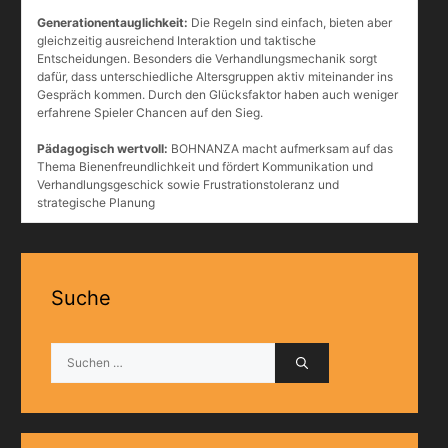
Generationentauglichkeit:
Die Regeln sind einfach, bieten aber
gleichzeitig ausreichend Interaktion und taktische
Entscheidungen. Besonders die Verhandlungsmechanik sorgt
dafür, dass unterschiedliche Altersgruppen aktiv miteinander ins
Gespräch kommen. Durch den Glücksfaktor haben auch weniger
erfahrene Spieler Chancen auf den Sieg.
Pädagogisch wertvoll:
BOHNANZA macht aufmerksam auf das
Thema Bienenfreundlichkeit und fördert Kommunikation und
Verhandlungsgeschick sowie Frustrationstoleranz und
strategische Planung
Suche
Suchen
nach: