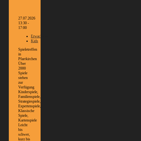
27.07.2026
13:30 -
17:00
Erwachsene
Kids
Spieletreffen
in
Pfarrkirchen
Über
2000
Spiele
stehen
zur
Verfügung
Kinderspiele,
Familienspiele,
Strategiespiele,
Expertenspiele,
Klassische
Spiele,
Kartenspiele
Leicht
bis
schwer,
kurz bis