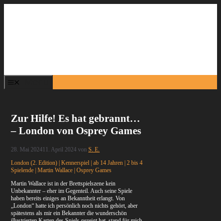
Zum
Inhalt
springen
Menü
Zur Hilfe! Es hat gebrannt…
– London von Osprey Games
28. Mai 2024
11. April 2024
von
S. E.
London (2. Edition) | Kennerspiel | ab 14 Jahren | 2 bis 4
Spielende | Martin Wallace | Osprey Games
Martin Wallace ist in der Brettspielszene kein
Unbekannter – eher im Gegenteil. Auch seine Spiele
haben bereits einiges an Bekanntheit erlangt. Von
„London“ hatte ich persönlich noch nichts gehört, aber
spätestens als mir ein Bekannter die wunderschön
illustrierten Karten des Spiels gezeigt hat, stand für mich