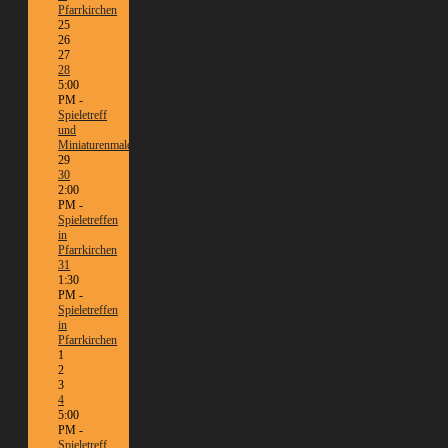
Pfarrkirchen
25
26
27
28
5:00
PM -
Spieletreff
und
Miniaturenmalen/Tabletop
29
30
2:00
PM -
Spieletreffen
in
Pfarrkirchen
31
1:30
PM -
Spieletreffen
in
Pfarrkirchen
1
2
3
4
5:00
PM -
Spieletreff