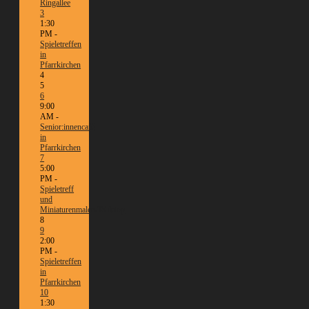
Ringallee
3
1:30
PM -
Spieletreffen
in
Pfarrkirchen
4
5
6
9:00
AM -
Senior:innencafé
in
Pfarrkirchen
7
5:00
PM -
Spieletreff
und
Miniaturenmalen/Tabletop
8
9
2:00
PM -
Spieletreffen
in
Pfarrkirchen
10
1:30