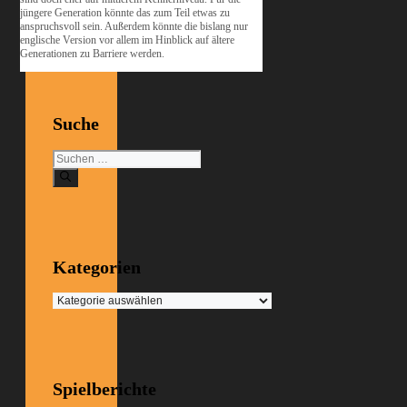
jüngere Generation könnte das zum Teil etwas zu
anspruchsvoll sein. Außerdem könnte die bislang nur
englische Version vor allem im Hinblick auf ältere
Generationen zu Barriere werden.
Suche
Suchen
nach:
Kategorien
Kategorien
Spielberichte