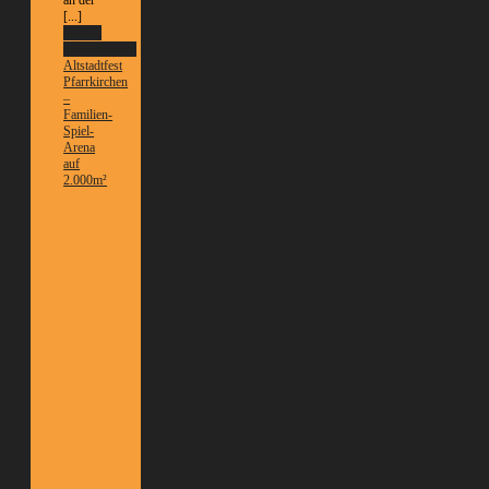
an der
[...]
Weitere
Informationen
Altstadtfest
Pfarrkirchen
–
Familien-
Spiel-
Arena
auf
2.000m²