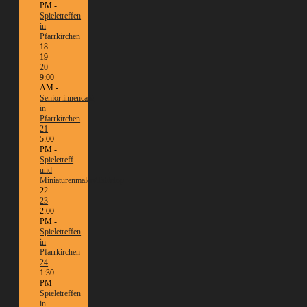
PM -
Spieletreffen
in
Pfarrkirchen
18
19
20
9:00
AM -
Senior:innencafé
in
Pfarrkirchen
21
5:00
PM -
Spieletreff
und
Miniaturenmalen/Tabletop
22
23
2:00
PM -
Spieletreffen
in
Pfarrkirchen
24
1:30
PM -
Spieletreffen
in