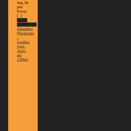
lang, für
jede
Person
[...]
Weitere
Informationen
Altstadtfest
Pfarrkirchen
–
Familien-
Spiel-
Arena
auf
2.000m²