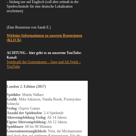
– bislang nur auf Englisch (soll aber zeitnah in der
Spieleschmiede für eine deutsche Lokalisation
erscheinen)
(Eine Rezension von Sarah E.)
Wichtige Informationen zu unseren Rezensionen
(KLICK)
ACHTUNG – hier geht es zu unserem YouTube-
Kanal:
Spielecafé der Generationen – Jung und Alt Spielt –
YouTube
London 2. Edition (2017)
Spielidee
: Martin Wallace
Grafik
:
Mike Atkinson,
Natalia Borek,
Przemysław
Sobiecki
Verlag
: Osprey Games
Anzahl der Spielenden
: 2-4 Spielende
Altersempfehlung Verlag
: Ab 14 Jahren.
Eigene Altersempfehlung:
Ab 12 Jahren.
Spieldauer
: 60 bis 90 Minuten.
Generationentauglichkeit:
Nein, die Mechanismen
sind doch eher auf mittlerem Kennerniveau. Für die