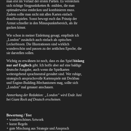
man erst im Verlauf der ersten Partien. Es verstecken
sich richtige Siegpunktketten & -mühlen, die man
optimalerweise entdecken und kombinieren muss.
Zudem sollte man nicht mit allen Karten einfach
drauflosspielen. Sonst bewegt euch das Prinzip der
Armut schneller in den Minuspunktebereich, als ihr
gucken könnt.
Wie schon in meiner Einleitung gesagt, empfinde ich
„London“ zusätzlich auch einfach als optischen
Leckerbissen. Die Illustrationen sind wirklich
wunderschön und passen zu der zeitlichen Epoche, die
sie darstellen sollen.
Wichtig zu erwähnen ist noch, dass es das Spiel
bislang
nur auf Englisch
gibt. Ich hoffe aber auf eine baldige
deutsche Ausgabe, auch wenn die Spielkarten
weitestgehend sprachneutral gestaltet sind. Wer ruhige,
strategisch anspruchsvolle Kartenspiele mit Deckbau
und Engine-Building-Mechanismen mag, sollte sich
„London“ mal genauer anschauen.
Anmerkung der Redaktion: „London“ wird Ende Juni
bei Giant Rock auf Deutsch erscheinen.
Bewertung / Test
+ wunderschönes Artwork
+ kurze Regeln
+ gute Mischung aus Strategie und Anspruch