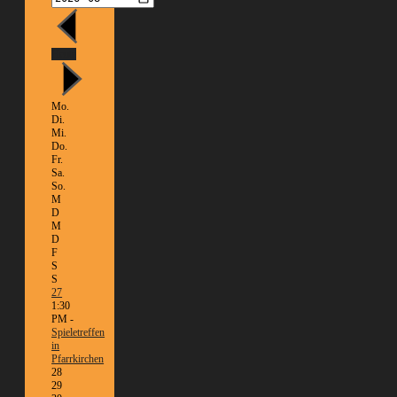
Heute
Mo.
Di.
Mi.
Do.
Fr.
Sa.
So.
M
D
M
D
F
S
S
27
1:30
PM -
Spieletreffen
in
Pfarrkirchen
28
29