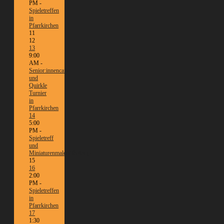
PM -
Spieletreffen
in
Pfarrkirchen
11
12
13
9:00
AM -
Senior:innencafé
und
Quirkle
Turnier
in
Pfarrkirchen
14
5:00
PM -
Spieletreff
und
Miniaturenmalen/Tabletop
15
16
2:00
PM -
Spieletreffen
in
Pfarrkirchen
17
1:30