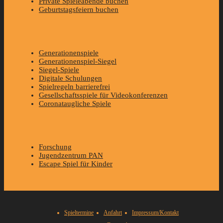
Private Spieleabende buchen
Geburtstagsfeiern buchen
Generationenspiele
Generationenspiel-Siegel
Siegel-Spiele
Digitale Schulungen
Spielregeln barrierefrei
Gesellschaftsspiele für Videokonferenzen
Coronataugliche Spiele
Forschung
Jugendzentrum PAN
Escape Spiel für Kinder
Spieltermine
Anfahrt
Impressum/Kontakt