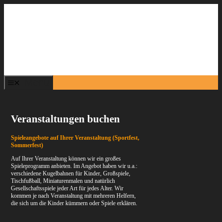
Zum
Inhalt
springen
Menü
Veranstaltungen buchen
Spieleangebote auf Ihrer Veranstaltung (Sportfest,
Sommerfest)
Auf Ihrer Veranstaltung können wir ein großes
Spieleprogramm anbieten. Im Angebot haben wir u.a.:
verschiedene Kugelbahnen für Kinder, Großspiele,
Tischfußball, Miniaturenmalen und natürlich
Gesellschaftsspiele jeder Art für jedes Alter. Wir
kommen je nach Veranstaltung mit mehreren Helfern,
die sich um die Kinder kümmern oder Spiele erklären.