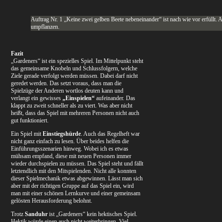
Auftrag Nr. 1 „Keine zwei gelben Beete nebeneinander“ ist nach wie vor erfüllt
umpflanzen.
Fazit
„Gardeners“ ist ein spezielles Spiel. Im Mittelpunkt steht
das gemeinsame Knobeln und Schlussfolgern, welche
Ziele gerade verfolgt werden müssen. Dabei darf nicht
geredet werden. Das setzt voraus, dass man die
Spielzüge der Anderen wortlos deuten kann und
verlangt ein gewisses
„Einspielen“
aufeinander. Das
klappt zu zweit schneller als zu viert. Was aber nicht
heißt, dass das Spiel mit mehreren Personen nicht auch
gut funktioniert.
Ein Spiel mit
Einstiegshürde
. Auch das Regelheft war
nicht ganz einfach zu lesen. Über beides helfen die
Einführungsszenarien hinweg. Wobei ich es etwas
mühsam empfand, diese mit neuen Personen immer
wieder durchspielen zu müssen. Das Spiel steht und fällt
letztendlich mit den Mitspielenden. Nicht alle konnten
dieser Spielmechanik etwas abgewinnen. Lässt man sich
aber mit der richtigen Gruppe auf das Spiel ein, wird
man mit einer schönen Lernkurve und einer gemeinsam
gelösten Herausforderung belohnt.
Trotz
Sanduhr
ist „Gardeners“ kein hektisches Spiel.
Hektik würde einen auch nicht weiterbringen. Viel