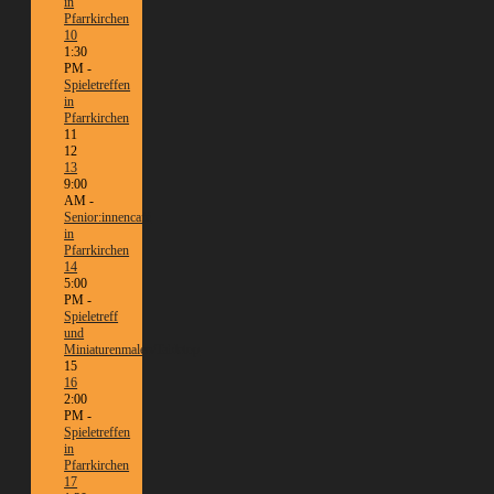
in
Pfarrkirchen
10
1:30
PM -
Spieletreffen
in
Pfarrkirchen
11
12
13
9:00
AM -
Senior:innencafé
in
Pfarrkirchen
14
5:00
PM -
Spieletreff
und
Miniaturenmalen/Tabletop
15
16
2:00
PM -
Spieletreffen
in
Pfarrkirchen
17