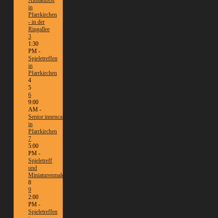
Altstadtfest
in
Pfarrkirchen
- in der
Ringallee
3
1:30
PM -
Spieletreffen
in
Pfarrkirchen
4
5
6
9:00
AM -
Senior:innencafé
in
Pfarrkirchen
7
5:00
PM -
Spieletreff
und
Miniaturenmalen/Tabletop
8
9
2:00
PM -
Spieletreffen