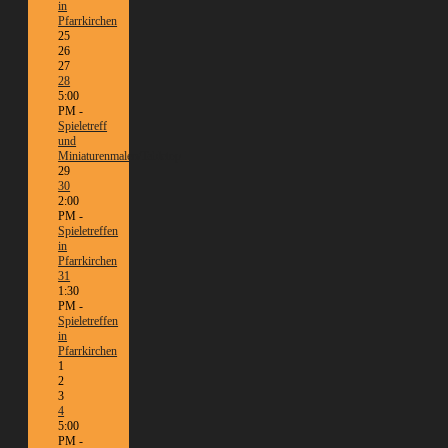
in
Pfarrkirchen
25
26
27
28
5:00
PM -
Spieletreff
und
Miniaturenmalen/Tabletop
29
30
2:00
PM -
Spieletreffen
in
Pfarrkirchen
31
1:30
PM -
Spieletreffen
in
Pfarrkirchen
1
2
3
4
5:00
PM -