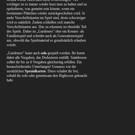
wichtiger ist es immer wieder kurz inne zu halten und zu
spekulieren, was gemeint sein könnte, wenn ein
bestimmtes Plättchen wieder zurückgeschoben wird. Je
mehr Vorschriftskarten im Spiel sind, desto schwieriger
wird es natürlich. Zudem schließen sich manche
Vorschriftskarten aus. Das zu erkennen ist ebenfalls Teil
des Spiels. Daher ist „Gardeners“ eher ein Kenner- als
Familienspiel und scheidet auch als Generationenspiel
aus, obwohl das Spielmaterial es grundsätzlich erlauben
würde.
„Gardeners“ kann auch
solo
gespielt werden. Ihr kennt
dabei alle Vorgaben, das Deduzieren entfällt. Stattdessen
solltet ihr bis zu 6 Vorgaben gleichzeitig erfüllen. Ein
herausforderndes Unterfangen! Genauso wie die
zusätzlichen
Spezialkarten
. Diese schaltet ihr frei,
sobald ihr solo oder gemeinsam den Highscore geknackt
habt.