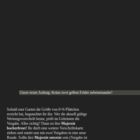
Unser erster Auftrag: Keine zwei gelben Felder nebeneinander!
Sobald euer Garten die Größe von 6×6-Plättchen
erreicht hat, begutachtet ihr ihn. Wer die aktuell gültige
Wertungsvorschrift kennt, prüft im Geheimen die
Vorgabe. Alles richtig? Dann ist ihre
Majestät
hocherfreut!
Ihr dürft eine weitere Vorschriftskarte
ziehen und startet nun mit zwei Vorgaben in eine neue
Runde. Sollte ihre
Majestät entsetzt
sein (Vorgabe ist