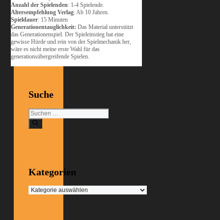
Anzahl der Spielenden
: 1-4 Spielende.
Altersempfehlung Verlag
: Ab 10 Jahren.
Spieldauer
: 15 Minuten
Generationentauglichkeit:
Das Material unterstützt
das Generationenspiel. Der Spieleinstieg hat eine
gewisse Hürde und rein von der Spielmechanik her,
wäre es nicht meine erste Wahl für das
generationsübergreifende Spielen.
Suche
Suchen
nach:
Kategorien
Kategorien