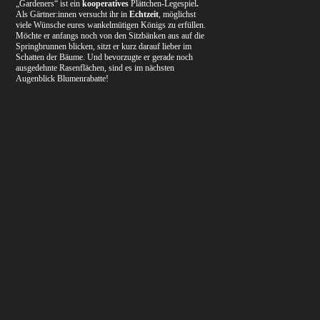
„Gardeners“ ist ein
kooperatives
Plättchen-Legespiel
.
Als Gärtner:innen versucht ihr in
Echtzeit
, möglichst
viele Wünsche eures wankelmütigen Königs zu erfüllen.
Möchte er anfangs noch von den Sitzbänken aus auf die
Springbrunnen blicken, sitzt er kurz darauf lieber im
Schatten der Bäume. Und bevorzugte er gerade noch
ausgedehnte Rasenflächen, sind es im nächsten
Augenblick Blumenrabatte!