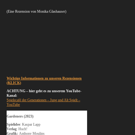
(Eine Rezension von Monika Glashauser)
Wichtige Informationen zu unseren Rezensionen
(KLICK)
ACHTUNG – hier geht es zu unserem YouTube-
Kanal:
Spielecafé der Generationen – Jung und Alt Spielt –
YouTube
Gardeners (2023)
Spielidee
: Kaspar Lapp
Verlag
: Huch!
Grafik:
Anthony Moulins