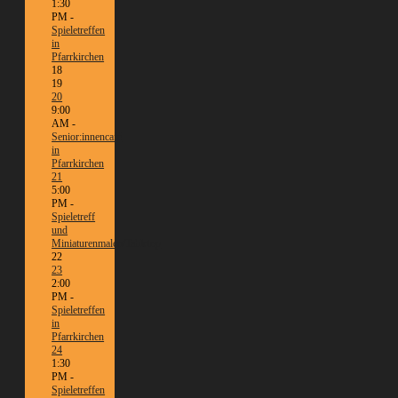
1:30
PM -
Spieletreffen
in
Pfarrkirchen
18
19
20
9:00
AM -
Senior:innencafé
in
Pfarrkirchen
21
5:00
PM -
Spieletreff
und
Miniaturenmalen/Tabletop
22
23
2:00
PM -
Spieletreffen
in
Pfarrkirchen
24
1:30
PM -
Spieletreffen