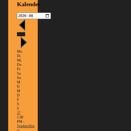
Kalender
Heute
Mo.
Di.
Mi.
Do.
Fr.
Sa.
So.
M
D
M
D
F
S
S
27
1:30
PM -
Spieletreffen
in