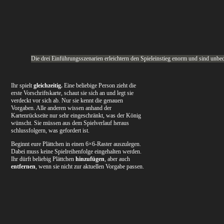
Die drei Einführungsszenarien erleichtern den Spieleinstieg enorm und sind unbe
Ihr spielt
gleichzeitig.
Eine beliebige Person zieht die
erste Vorschriftskarte, schaut sie sich an und legt sie
verdeckt vor sich ab. Nur sie kennt die genauen
Vorgaben. Alle anderen wissen anhand der
Kartenrückseite nur sehr eingeschränkt, was der König
wünscht. Sie müssen aus dem Spielverlauf heraus
schlussfolgern, was gefordert ist.
Beginnt eure Plättchen in einen 6×6-Raster auszulegen.
Dabei muss keine Spielreihenfolge eingehalten werden.
Ihr dürft beliebig Plättchen
hinzufügen
, aber auch
entfernen
, wenn sie nicht zur aktuellen Vorgabe passen.