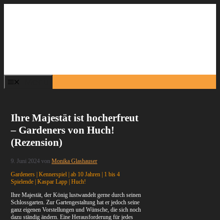
Zum
Inhalt
springen
Menü
Ihre Majestät ist hocherfreut
– Gardeners von Huch!
(Rezension)
9. Juni 2024
von
Monika Glashauser
Gardeners | Kennerspiel | ab 10 Jahren | 1 bis 4
Spielende | Kaspar Lapp | Huch!
Ihre Majestät, der König lustwandelt gerne durch seinen
Schlossgarten. Zur Gartengestaltung hat er jedoch seine
ganz eigenen Vorstellungen und Wünsche, die sich noch
dazu ständig ändern. Eine Herausforderung für jedes