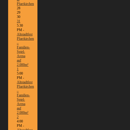
Pfarrkirchen
28
29
30
31
5:30
PM -
Altstadtfest
Pfarrkirchen
–
Familien-
Spiel-
Arena
auf
2.000m²
1
5:00
PM -
Altstadtfest
Pfarrkirchen
–
Familien-
Spiel-
Arena
auf
2.000m²
2
4:00
PM -