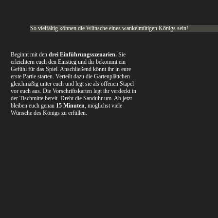
So vielfältig können die Wünsche eines wankelmütigen Königs sein!
Beginnt mit den
drei Einführungsszenarien.
Sie
erleichtern euch den Einstieg und ihr bekommt ein
Gefühl für das Spiel. Anschließend könnt ihr in eure
erste Partie starten. Verteilt dazu die Gartenplättchen
gleichmäßig unter euch und legt sie als offenen Stapel
vor euch aus. Die Vorschriftskarten legt ihr verdeckt in
der Tischmitte bereit. Dreht die Sanduhr um. Ab jetzt
bleiben euch genau
15 Minuten
, möglichst viele
Wünsche des Königs zu erfüllen.