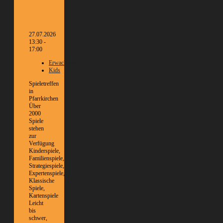
27.07.2026
13:30 -
17:00
Erwachsene
Kids
Spieletreffen
in
Pfarrkirchen
Über
2000
Spiele
stehen
zur
Verfügung
Kinderspiele,
Familienspiele,
Strategiespiele,
Expertenspiele,
Klassische
Spiele,
Kartenspiele
Leicht
bis
schwer,