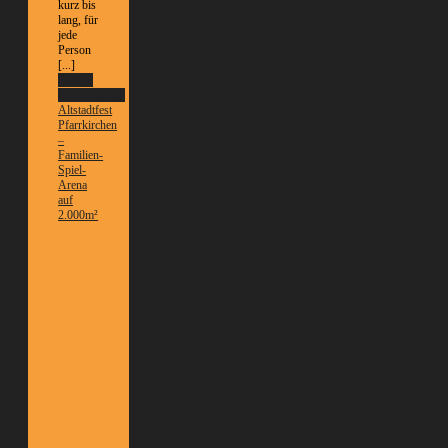
kurz bis
lang, für
jede
Person
[...]
Weitere
Informationen
Altstadtfest
Pfarrkirchen
–
Familien-
Spiel-
Arena
auf
2.000m²