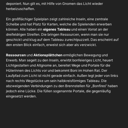
deponiert. Nun gilt es, mit Hilfe von Gnomen das Licht wieder
herbeizuschaffen.
Ein großflächiger Spielplan zeigt zahlreiche Inseln, eine zentrale
Scheibe und hat Platz für Karten, welche die Spielenden erwerben
können. Alle haben ein
eigenes Tableau
und einen Vorrat an der
dreifeldrigen Streifen. Die bringen Ressourcen, wenn man sie nur
geschickt und klug auf dem Tableau zurechtpuzzelt. Das erscheint auf
den ersten Blick einfach, erweist sich aber als verzwickt.
Ressourcen
und
Aktionsplättchen
ermöglichen Bewegung und
Erwerb. Man segelt zu den Inseln, erwirbt bonfeieriges Licht, heuert
Lichtgestalten und Altgnome an, bereitet Wege und Portale für die
Hüterinnen des Lichts vor und bekommt Boni im Hohen Rat. Der
Laufpfad zum Licht ist nicht gerade einfach. Außen legt jeder von links
nach rechts Wegstücke um sein halbkreisförmiges Tableau. Die
abzweigenden Verbindungen zu den Brennstellen für „Bonfires“ haben
jedoch eine Lücke. Die füllen sogenannte Portale, die gegenläufig
eingesetzt werden.