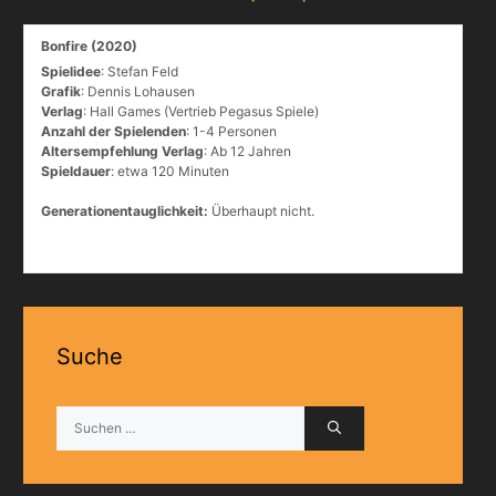
Bonfire (2020)
Spielidee
: Stefan Feld
Grafik
: Dennis Lohausen
Verlag
: Hall Games (Vertrieb Pegasus Spiele)
Anzahl der Spielenden
: 1-4 Personen
Altersempfehlung Verlag
: Ab 12 Jahren
Spieldauer
: etwa 120 Minuten
Generationentauglichkeit:
Überhaupt nicht.
Suche
Suchen
nach: