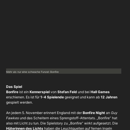
Mehr als nur eine schwache Funzel: Bonfire
Das Spiel
Bonfire
ist ein
Kennerspiel
von
Stefan Feld
und bei
Hall Games
erschienen. Es ist für
1-4 Spielende
geeignet und kann ab
12 Jahren
gespielt werden.
An jedem 5. November erinnert England mit der
Bonfire Night
an
Guy
Fawkes
und das Scheitern eines Sprengstoff-Attentats. „Bonfire“ hat
also mit Licht zu tun. Die Spielstory zu „Bonfire“ wirkt aufgesetzt. Die
Hüterinnen des Lichts
haben die Leuchtquellen auf fernen Inseln