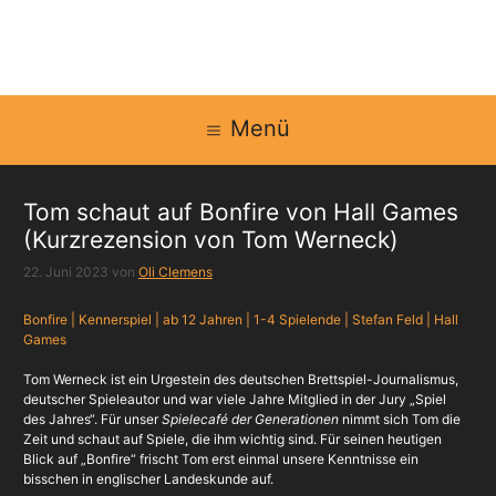
Zum
Inhalt
springen
Menü
Tom schaut auf Bonfire von Hall Games
(Kurzrezension von Tom Werneck)
22. Juni 2023
von
Oli Clemens
Bonfire | Kennerspiel | ab 12 Jahren | 1-4 Spielende | Stefan Feld | Hall
Games
Tom Werneck ist ein Urgestein des deutschen Brettspiel-Journalismus,
deutscher Spieleautor und war viele Jahre Mitglied in der Jury „Spiel
des Jahres“. Für unser
Spielecafé der Generationen
nimmt sich Tom die
Zeit und schaut auf Spiele, die ihm wichtig sind. Für seinen heutigen
Blick auf „Bonfire“ frischt Tom erst einmal unsere Kenntnisse ein
bisschen in englischer Landeskunde auf.