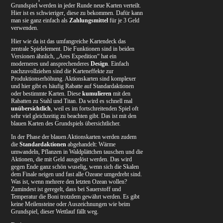
Grundspiel werden in jeder Runde neue Karten verteilt.
Hier ist es schwieriger, diese zu bekommen. Dafür kann
man sie ganz einfach als
Zahlungsmittel
für je 3 Geld
verwenden.
Hier wie da ist das umfangreiche Kartendeck das
zentrale Spielelement. Die Funktionen sind in beiden
Versionen ähnlich, „Ares Expedition“ hat ein
moderneres und ansprechenderes
Design
. Einfach
nachzuvollziehen sind die Karteneffekte zur
Produktionserhöhung. Aktionskarten sind komplexer
und hier gibt es häufig Rabatte auf Standardaktionen
oder bestimmte Karten. Diese
kumulieren
mit den
Rabatten zu Stahl und Titan. Da wird es schnell mal
unübersichtlich
, weil es im fortschreitenden Spiel oft
sehr viel gleichzeitig zu beachten gibt. Das ist mit den
blauen Karten des Grundspiels übersichtlicher.
In der Phase der blauen Aktionskarten werden zudem
die
Standardaktionen
abgehandelt: Wärme
umwandeln, Pflanzen in Waldplättchen tauschen und die
Aktionen, die mit Geld ausgelöst werden. Das wird
gegen Ende ganz schön wuselig, wenn sich die Skalen
dem Finale neigen und fast alle Ozeane umgedreht sind.
Was ist, wenn mehrere den letzten Ozean wollen?
Zumindest ist geregelt, dass bei Sauerstoff und
Temperatur die Boni trotzdem gewährt werden. Es gibt
keine Meilensteine oder Auszeichnungen wie beim
Grundspiel, dieser Wettlauf fällt weg.