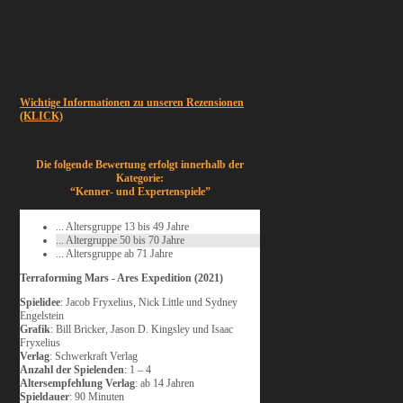
Wichtige Informationen zu unseren Rezensionen
(KLICK)
Die folgende Bewertung erfolgt innerhalb der
Kategorie:
“Kenner- und Expertenspiele”
... Altersgruppe 13 bis 49 Jahre
... Altergruppe 50 bis 70 Jahre
... Altersgruppe ab 71 Jahre
Terraforming Mars - Ares Expedition (2021)
Spielidee
: Jacob Fryxelius, Nick Little und Sydney
Engelstein
Grafik
: Bill Bricker, Jason D. Kingsley und Isaac
Fryxelius
Verlag
: Schwerkraft Verlag
Anzahl der Spielenden
: 1 – 4
Altersempfehlung Verlag
: ab 14 Jahren
Spieldauer
: 90 Minuten