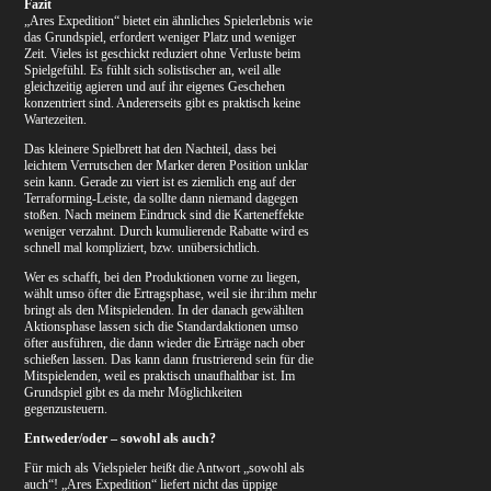
Fazit
„Ares Expedition“ bietet ein ähnliches Spielerlebnis wie
das Grundspiel, erfordert weniger Platz und weniger
Zeit. Vieles ist geschickt reduziert ohne Verluste beim
Spielgefühl. Es fühlt sich solistischer an, weil alle
gleichzeitig agieren und auf ihr eigenes Geschehen
konzentriert sind. Andererseits gibt es praktisch keine
Wartezeiten.
Das kleinere Spielbrett hat den Nachteil, dass bei
leichtem Verrutschen der Marker deren Position unklar
sein kann. Gerade zu viert ist es ziemlich eng auf der
Terraforming-Leiste, da sollte dann niemand dagegen
stoßen. Nach meinem Eindruck sind die Karteneffekte
weniger verzahnt. Durch kumulierende Rabatte wird es
schnell mal kompliziert, bzw. unübersichtlich.
Wer es schafft, bei den Produktionen vorne zu liegen,
wählt umso öfter die Ertragsphase, weil sie ihr:ihm mehr
bringt als den Mitspielenden. In der danach gewählten
Aktionsphase lassen sich die Standardaktionen umso
öfter ausführen, die dann wieder die Erträge nach ober
schießen lassen. Das kann dann frustrierend sein für die
Mitspielenden, weil es praktisch unaufhaltbar ist. Im
Grundspiel gibt es da mehr Möglichkeiten
gegenzusteuern.
Entweder/oder – sowohl als auch?
Für mich als Vielspieler heißt die Antwort „sowohl als
auch“! „Ares Expedition“ liefert nicht das üppige