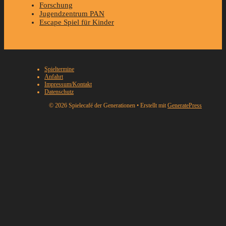
Forschung
Jugendzentrum PAN
Escape Spiel für Kinder
Spieltermine
Anfahrt
Impressum/Kontakt
Datenschutz
© 2026 Spielecafé der Generationen
• Erstellt mit
GeneratePress