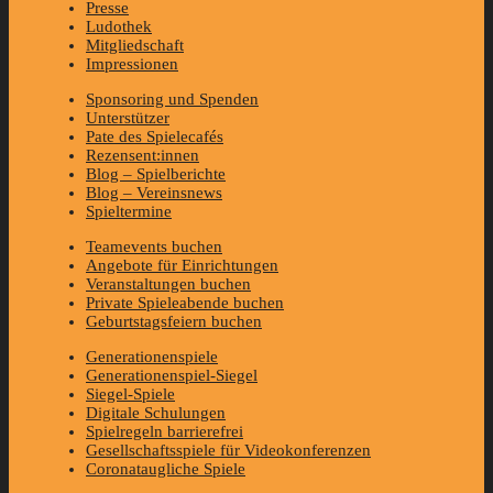
Presse
Ludothek
Mitgliedschaft
Impressionen
Sponsoring und Spenden
Unterstützer
Pate des Spielecafés
Rezensent:innen
Blog – Spielberichte
Blog – Vereinsnews
Spieltermine
Teamevents buchen
Angebote für Einrichtungen
Veranstaltungen buchen
Private Spieleabende buchen
Geburtstagsfeiern buchen
Generationenspiele
Generationenspiel-Siegel
Siegel-Spiele
Digitale Schulungen
Spielregeln barrierefrei
Gesellschaftsspiele für Videokonferenzen
Coronataugliche Spiele