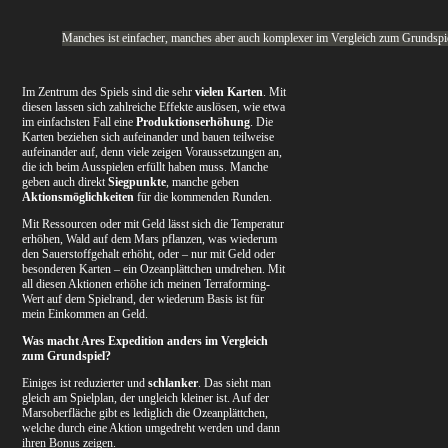
Manches ist einfacher, manches aber auch komplexer im Vergleich zum Grundspi
Im Zentrum des Spiels sind die sehr
vielen Karten
. Mit
diesen lassen sich zahlreiche Effekte auslösen, wie etwa
im einfachsten Fall eine
Produktionserhöhung
. Die
Karten beziehen sich aufeinander und bauen teilweise
aufeinander auf, denn viele zeigen Voraussetzungen an,
die ich beim Ausspielen erfüllt haben muss. Manche
geben auch direkt
Siegpunkte
, manche geben
Aktionsmöglichkeiten
für die kommenden Runden.
Mit Ressourcen oder mit Geld lässt sich die Temperatur
erhöhen, Wald auf dem Mars pflanzen, was wiederum
den Sauerstoffgehalt erhöht, oder – nur mit Geld oder
besonderen Karten – ein Ozeanplättchen umdrehen. Mit
all diesen Aktionen erhöhe ich meinen Terraforming-
Wert auf dem Spielrand, der wiederum Basis ist für
mein Einkommen an Geld.
Was macht Ares Expedition anders im Vergleich
zum Grundspiel?
Einiges ist reduzierter und
schlanker
. Das sieht man
gleich am Spielplan, der ungleich kleiner ist. Auf der
Marsoberfläche gibt es lediglich die Ozeanplättchen,
welche durch eine Aktion umgedreht werden und dann
ihren Bonus zeigen.