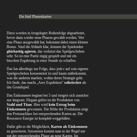
Die fünf Phasenkarten
Diese werden in festgelegter Reihenfolge abgearbeitet,
bevor dann wieder neue Phasen gewählt werden. Wer
eine Phase ausgewählt hat, bekommt dabei einen kleinen
Bonus. Sind die Abläufe klar, können die Spielenden
gleichzeitig agieren
, das verkürzt das Spielgeschehen
sehr. So ist eine Partie zügig gespielt und mit ein
bisschen Ergahrung in einer Stunde zu schaffen.
Das hat allerdings zur Folge, dass jede:r auf sein eigenes
Spielgeschehen konzentriert ist und kaum mitbekommt,
was die anderen machen, wohin deren Strategie geht.
Ich finde, das macht „Ares Expdeition“
solistischer
als
das Grundspiel.
Das Einkommen beginnt bei 5 und steigert sich zunächst
nur langsam. Elegant gelöst ist die Produktion von
Stahl und Titan
. Hier wird
kein Ertrag beim
Einkommen
gewonnen. Die Höhe der Produktion zeigt
den Preisnachlass bei entsprechenden Karten an. Die
Ressource Energie ist komplett weggefallen.
Dafür gibt es die Möglichkeit,
Karten als Einkommen
zu generieren. Ansonsten kommt man in der Regel nur
mit der entsprechenden Phase an neue Karten. Im