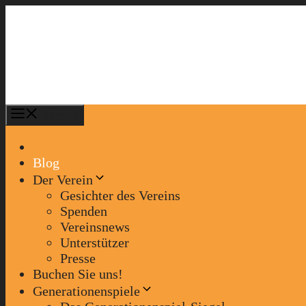
Zum
Inhalt
springen
Menü
Blog
Der Verein
Gesichter des Vereins
Spenden
Vereinsnews
Unterstützer
Presse
Buchen Sie uns!
Generationenspiele