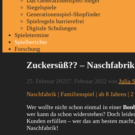
Das Generationenspiel-Siegel
Siegelspiele
Generationenspiel-Shopfinder
Spielregeln barrierefrei
Digitale Schulungen
Spieletermine
Spielberichte
Forschung
Zuckersüß?? – Naschfabrik 
25. Februar 2022
7. Februar 2022
von
Julia 
Naschfabrik | Familienspiel | ab 8 Jahren |
Wer wollte nicht schon einmal in einer
Bonb
wer kann da schon widerstehen? Doch leider
Kunden erfüllen – wer das am besten macht,
Naschfabrik!