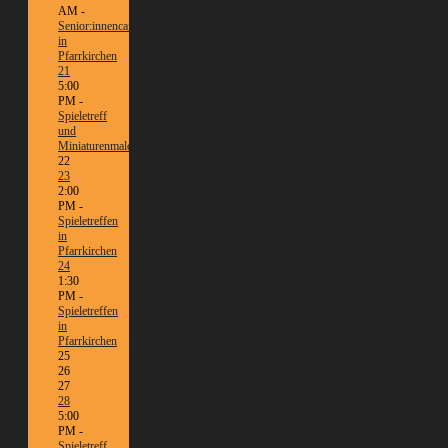
AM -
Senior:innencafé
in
Pfarrkirchen
21
5:00
PM -
Spieletreff
und
Miniaturenmalen/Tabletop
22
23
2:00
PM -
Spieletreffen
in
Pfarrkirchen
24
1:30
PM -
Spieletreffen
in
Pfarrkirchen
25
26
27
28
5:00
PM -
Spieletreff