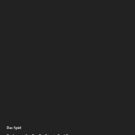
Das Spiel