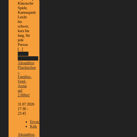
Klassische
Spiele,
Kartenspiele
Leicht
bis
schwer,
kurz bis
lang, für
jede
Person
[...]
Weitere
Informationen
Altstadtfest
Pfarrkirchen
–
Familien-
Spiel-
Arena
auf
2.000m²
31.07.2026
17:30 -
23:45
Erwachsene
Kids
Altstadtfest
,