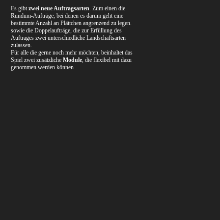
Es gibt
zwei neue Auftragsarten
. Zum einen die
Rundum-Aufträge, bei denen es darum geht eine
bestimmte Anzahl an Plättchen angrenzend zu legen.
sowie die Doppelaufträge, die zur Erfüllung des
Auftrages zwei unterschiedliche Landschaftsarten
zulassen.
Für alle die gerne noch mehr möchten, beinhaltet das
Spiel zwei zusätzliche
Module
, die flexibel mit dazu
genommen werden können.