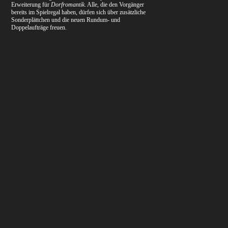
Erweiterung für
Dorfromantik
. Alle, die den Vorgänger
bereits im Spielregal haben, dürfen sich über zusätzliche
Sonderplättchen und die neuen Rundum- und
Doppelaufträge freuen.