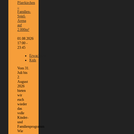
Pfarrkirchen
–
Familien-
Spiel-
Arena
auf
2.000m²
01.08.2026
17:00 -
23:45
Erwachsene
Kids
Vom 31.
Juli bis
2.
August
2026
bieten
wir
euch
wieder
das
volle
Kinder-
und
Familienprogramm
Wie