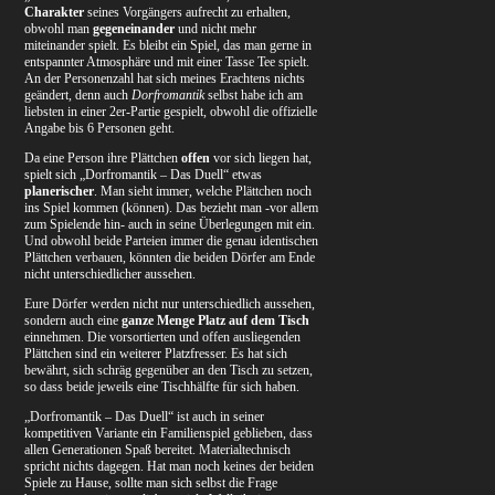
Charakter
seines Vorgängers aufrecht zu erhalten,
obwohl man
gegeneinander
und nicht mehr
miteinander spielt. Es bleibt ein Spiel, das man gerne in
entspannter Atmosphäre und mit einer Tasse Tee spielt.
An der Personenzahl hat sich meines Erachtens nichts
geändert, denn auch
Dorfromantik
selbst habe ich am
liebsten in einer 2er-Partie gespielt, obwohl die offizielle
Angabe bis 6 Personen geht.
Da eine Person ihre Plättchen
offen
vor sich liegen hat,
spielt sich „Dorfromantik – Das Duell“ etwas
planerischer
. Man sieht immer, welche Plättchen noch
ins Spiel kommen (können). Das bezieht man -vor allem
zum Spielende hin- auch in seine Überlegungen mit ein.
Und obwohl beide Parteien immer die genau identischen
Plättchen verbauen, könnten die beiden Dörfer am Ende
nicht unterschiedlicher aussehen.
Eure Dörfer werden nicht nur unterschiedlich aussehen,
sondern auch eine
ganze Menge Platz auf dem Tisch
einnehmen. Die vorsortierten und offen ausliegenden
Plättchen sind ein weiterer Platzfresser. Es hat sich
bewährt, sich schräg gegenüber an den Tisch zu setzen,
so dass beide jeweils eine Tischhälfte für sich haben.
„Dorfromantik – Das Duell“ ist auch in seiner
kompetitiven Variante ein Familienspiel geblieben, dass
allen Generationen Spaß bereitet. Materialtechnisch
spricht nichts dagegen. Hat man noch keines der beiden
Spiele zu Hause, sollte man sich selbst die Frage