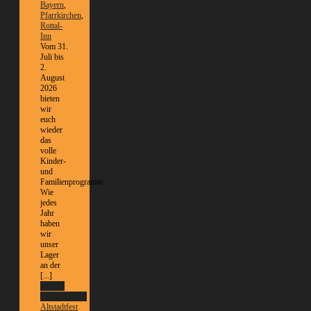
Bayern
,
Pfarrkirchen
,
Rottal-
Inn
Vom 31.
Juli bis
2.
August
2026
bieten
wir
euch
wieder
das
volle
Kinder-
und
Familienprogramm
Wie
jedes
Jahr
haben
wir
unser
Lager
an der
[...]
Weitere
Informationen
Altstadtfest