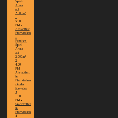
Spiel-
Arena
auf
2.000m²
1
5:00
PM -
Altstadtfest
Pfarrkirchen
–
Familien-
Spiel-
Arena
auf
2.000m²
2
4:00
PM -
Altstadtfest
in
Pfarrkirchen
- in der
Ringallee
3
1:30
PM -
Spieletreffen
in
Pfarrkirchen
4