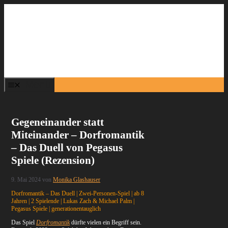
Zum
Inhalt
springen
Menü
Gegeneinander statt
Miteinander – Dorfromantik
– Das Duell von Pegasus
Spiele (Rezension)
9. Mai 2024
von
Monika Glashauser
Dorfromantik – Das Duell | Zwei-Personen-Spiel | ab 8
Jahren | 2 Spielende | Lukas Zach & Michael Palm |
Pegasus Spiele | generationentauglich
Das Spiel
Dorfromantik
dürfte vielen ein Begriff sein.