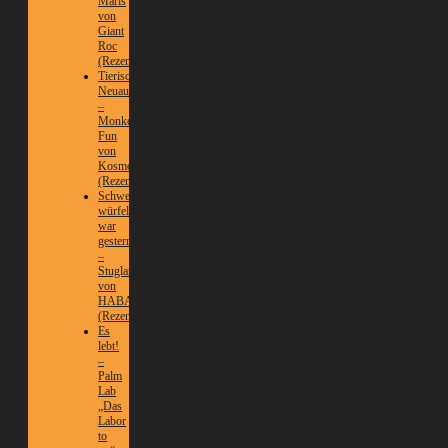
Maris
von
Giant
Roc
(Rezension)
Tierische
Neuauflage
–
Monkey
Fun
von
Kosmos
(Rezension)
Schweine
würfeln
war
gestern!
–
Stuglandet
von
HABA
(Rezension)
Es
lebt!
–
Palm
Lab
„Das
Labor
to