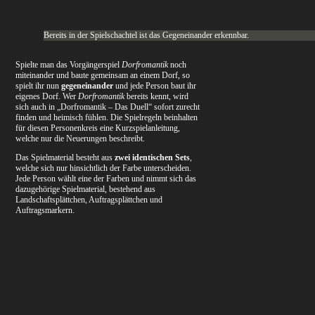
Bereits in der Spielschachtel ist das Gegeneinander erkennbar.
Spielte man das Vorgängerspiel
Dorfromantik
noch
miteinander und baute gemeinsam an einem Dorf, so
spielt ihr nun
gegeneinander
und jede Person baut ihr
eigenes Dorf. Wer
Dorfromantik
bereits kennt, wird
sich auch in „Dorfromantik – Das Duell“ sofort zurecht
finden und heimisch fühlen. Die Spielregeln beinhalten
für diesen Personenkreis eine Kurzspielanleitung,
welche nur die Neuerungen beschreibt.
Das Spielmaterial besteht aus
zwei identischen Sets
,
welche sich nur hinsichtlich der Farbe unterscheiden.
Jede Person wählt eine der Farben und nimmt sich das
dazugehörige Spielmaterial, bestehend aus
Landschaftsplättchen, Auftragsplättchen und
Auftragsmarkern.