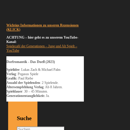
Wichtige Informationen zu unseren Rezensionen
(KLICK)
ACHTUNG – hier geht es zu unserem YouTube-
Kanal:
Spielecafé der Generationen – Jung und Alt Spielt –
YouTube
Dorfromantik - Das Duell (2023)
Spielidee
: Lukas Zach & Michael Palm
Verlag
: Pegasus Spiele
Grafik:
Paul Riebe
Anzahl der Spielenden
: 2 Spielende.
Altersempfehlung Verlag
: Ab 8 Jahren.
Spieldauer
: 30 – 45 Minuten.
Generationentauglichkeit:
Ja.
Suche
Suchen