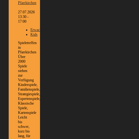
Pfarrkirchen
27.07.2026
13:30 -
17:00
Erwachsene
Kids
Spieletreffen
in
Pfarrkirchen
Über
2000
Spiele
stehen
zur
Verfügung
Kinderspiele,
Familienspiele,
Strategiespiele,
Expertenspiele,
Klassische
Spiele,
Kartenspiele
Leicht
bis
schwer,
kurz bis
lang, für