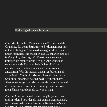
Und fertig ist der Zauberspruch.
Zauberbücher haben Werte zwischen 0-3 und sind die
Grundlage für deine
Siegpunkte
. Sie können aber nur
mit gleichfarbigen Zutatenkarten ausgespielt werden,
und zwar mindestens mit einer. Die Fluchkarten sind die
bad boys
in „Mandragora“. Musst du sie nehmen,
kommen sie offen in deine Auslage. Alle können so
sehen, wie viele Fluchsymbole du hast. Und hast
natürlich den Überblick, wie viele die anderen so
ansammeln. Wer die meisten davon hat, bekommt als
Trophäe den
Verflucht-Marker
. Hast du den noch am
Spielende, bezahlt du das mit zwei 2 Minuspunkten.
Aber keine Sorge: Der Marker wandert aber im Verlauf
der Partie immer dann weiter, wenn jemand anderes
mehr Fluchsymbole als du aufweisen kann.
An dem Shop, an dem du deinen Zug begonnen hast
und an jedem Shop, den du auf deinem Weg passierst,
werden am Ende deines Zugs neue Karten vom Stapel
aufgefüllt
. So sammeln sich langsam aber sicher