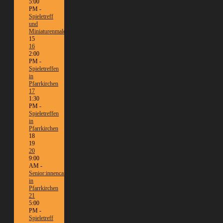
5:00
PM -
Spieletreff
und
Miniaturenmalen/Tabletop
15
16
2:00
PM -
Spieletreffen
in
Pfarrkirchen
17
1:30
PM -
Spieletreffen
in
Pfarrkirchen
18
19
20
9:00
AM -
Senior:innencafé
in
Pfarrkirchen
21
5:00
PM -
Spieletreff