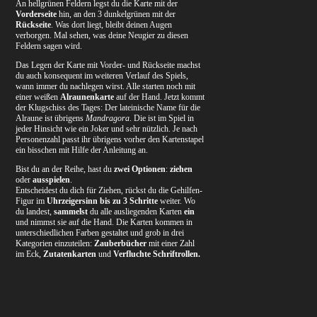
An hellgrünen Feldern legst du die Karte mit der
Vorderseite
hin, an den 3 dunkelgrünen mit der
Rückseite
. Was dort liegt, bleibt deinen Augen
verborgen. Mal sehen, was deine Neugier zu diesen
Feldern sagen wird.
Das Legen der Karte mit Vorder- und Rückseite machst
du auch konsequent im weiteren Verlauf des Spiels,
wann immer du nachlegen wirst. Alle starten noch mit
einer weißen
Alraunenkarte
auf der Hand. Jetzt kommt
der Klugschiss des Tages: Der lateinische Name für die
Alraune ist übrigens
Mandragora
. Die ist im Spiel in
jeder Hinsicht wie ein Joker und sehr nützlich. Je nach
Personenzahl passt ihr übrigens vorher den Kartenstapel
ein bisschen mit Hilfe der Anleitung an.
Bist du an der Reihe, hast du
zwei Optionen
:
ziehen
oder
ausspielen
.
Entscheidest du dich für Ziehen, rückst du die Gehilfen-
Figur im
Uhrzeigersinn
bis zu 3 Schritte
weiter. Wo
du landest,
sammelst
du alle ausliegenden Karten
ein
und nimmst sie auf die Hand. Die Karten kommen in
unterschiedlichen Farben gestaltet und grob in drei
Kategorien einzuteilen:
Zauberbücher
mit einer Zahl
im Eck,
Zutatenkarten
und
Verfluchte Schriftrollen.