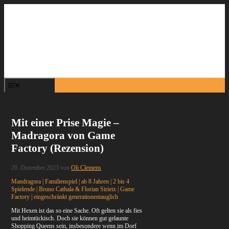
Zum
Inhalt
springen
Menü
Mit einer Prise Magie –
Madragora von Game
Factory (Rezension)
20. Dezember 2023
von
Oli Clemens
Mandragora | Familienspiel | ab 8 Jahren | 2 bis 4
Spielende | Bruno Cathala & Florian Sirieix | Game
Factory | eingeschränkt generationentauglich
Mit Hexen ist das so eine Sache. Oft gelten sie als fies
und heimtückisch. Doch sie können gut gelaunte
Shopping Queens sein, insbesondere wenn im Dorf