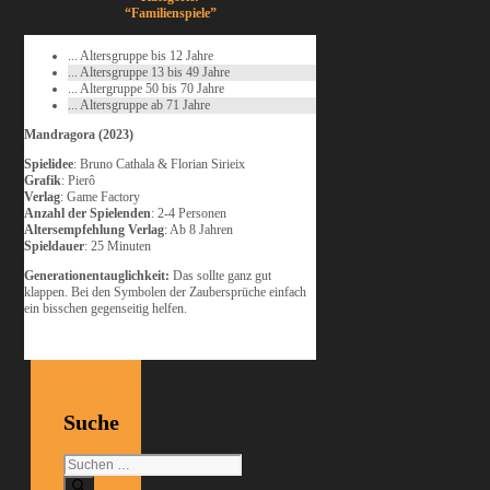
“Familienspiele”
... Altersgruppe bis 12 Jahre
... Altersgruppe 13 bis 49 Jahre
... Altergruppe 50 bis 70 Jahre
... Altersgruppe ab 71 Jahre
Mandragora (2023)
Spielidee
: Bruno Cathala & Florian Sirieix
Grafik
: Pierô
Verlag
: Game Factory
Anzahl der Spielenden
: 2-4 Personen
Altersempfehlung Verlag
: Ab 8 Jahren
Spieldauer
: 25 Minuten
Generationentauglichkeit:
Das sollte ganz gut
klappen. Bei den Symbolen der Zaubersprüche einfach
ein bisschen gegenseitig helfen.
Suche
Suchen
nach: