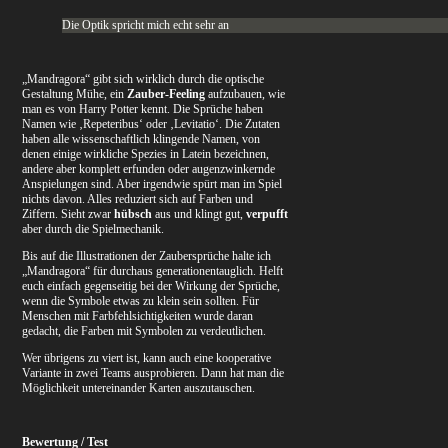
Die Optik spricht mich echt sehr an
„Mandragora“ gibt sich wirklich durch die optische
Gestaltung Mühe, ein
Zauber-Feeling
aufzubauen, wie
man es von Harry Potter kennt. Die Sprüche haben
Namen wie ‚Repeteribus‘ oder ‚Levitatio‘. Die Zutaten
haben alle wissenschaftlich klingende Namen, von
denen einige wirkliche Spezies in Latein bezeichnen,
andere aber komplett erfunden oder augenzwinkernde
Anspielungen sind. Aber irgendwie spürt man im Spiel
nichts davon. Alles reduziert sich auf Farben und
Ziffern. Sieht zwar
hübsch
aus und klingt gut,
verpufft
aber durch die Spielmechanik.
Bis auf die Illustrationen der Zaubersprüche halte ich
„Mandragora“ für durchaus generationentauglich. Helft
euch einfach gegenseitig bei der Wirkung der Sprüche,
wenn die Symbole etwas zu klein sein sollten. Für
Menschen mit Farbfehlsichtigkeiten wurde daran
gedacht, die Farben mit Symbolen zu verdeutlichen.
Wer übrigens zu viert ist, kann auch eine kooperative
Variante in zwei Teams ausprobieren. Dann hat man die
Möglichkeit untereinander Karten auszutauschen.
Bewertung / Test