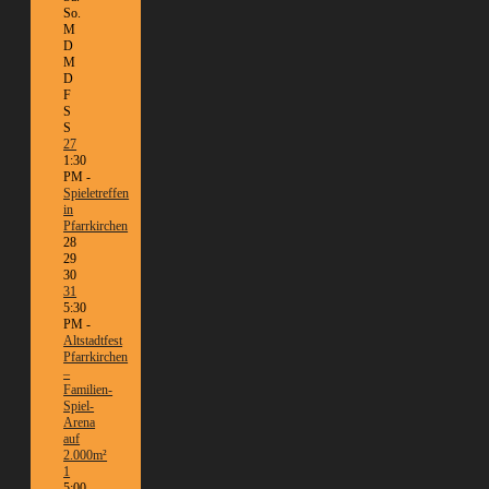
So.
M
D
M
D
F
S
S
27
1:30
PM -
Spieletreffen
in
Pfarrkirchen
28
29
30
31
5:30
PM -
Altstadtfest
Pfarrkirchen
–
Familien-
Spiel-
Arena
auf
2.000m²
1
5:00