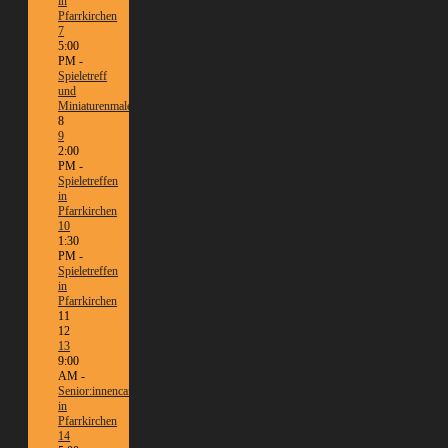
in
Pfarrkirchen
7
5:00
PM -
Spieletreff
und
Miniaturenmalen/Tabletop
8
9
2:00
PM -
Spieletreffen
in
Pfarrkirchen
10
1:30
PM -
Spieletreffen
in
Pfarrkirchen
11
12
13
9:00
AM -
Senior:innencafé
in
Pfarrkirchen
14