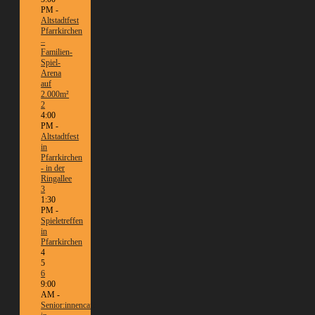
PM -
Altstadtfest
Pfarrkirchen
–
Familien-
Spiel-
Arena
auf
2.000m²
2
4:00
PM -
Altstadtfest
in
Pfarrkirchen
- in der
Ringallee
3
1:30
PM -
Spieletreffen
in
Pfarrkirchen
4
5
6
9:00
AM -
Senior:innencafé