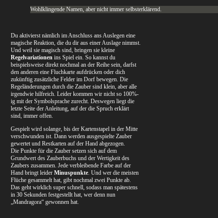
Wohlklingende Namen, aber nicht immer selbsterklärend.
Du aktivierst nämlich im Anschluss ans Auslegen eine
magische Reaktion, die du dir aus einer Auslage nimmst.
Und weil sie magisch sind, bringen sie kleine
Regelvariationen
ins Spiel ein. So kannst du
beispielsweise direkt nochmal an der Reihe sein, darfst
den anderen eine Fluchkarte aufdrücken oder dich
zukünftig zusätzliche Felder im Dorf bewegen. Die
Regeländerungen durch die Zauber sind klein, aber alle
irgendwie hilfreich. Leider kommen wir nicht so 100%-
ig mit der Symbolsprache zurecht. Deswegen liegt die
letzte Seite der Anleitung, auf der die Spruch erklärt
sind, immer offen.
Gespielt wird solange, bis der Kartenstapel in der Mitte
verschwunden ist. Dann werden ausgespielte Zauber
gewertet und Restkarten auf der Hand abgezogen.
Die Punkte für die Zauber setzen sich auf dem
Grundwert des Zauberbuchs und der Wertigkeit des
Zaubers zusammen. Jede verbleibende Farbe auf der
Hand bringt leider
Minuspunkte
. Und wer die meisten
Flüche gesammelt hat, gibt nochmal zwei Punkte ab.
Das geht wirklich super schnell, sodass man spätestens
in 30 Sekunden festgestellt hat, wer denn nun
„Mandragora“ gewonnen hat.