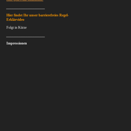
______________________
Hier findet I
hr unser barrierefreies Regel-
Erklärvideo
Folgt in Kürze
______________________
Impressionen