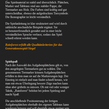
Das Spielmaterial ist stabil und übersichtlich. Plättchen,
Marker und Tableaus sind aus stabiler Pappe, die
Tiermarker aus Holz. Die Farben sind kräftig und gut
unterscheidbar, ebenso die aufgedruckten Tiersymbole.
Die Ikonographie ist leicht verständlich.
Die Spielanleitung ist klar strukturiert und wird durch
zahlreiche anschauliche Beispiele ergänzt. Sie
ist benutzerfreundlich gestaltet und in einer leicht
verständlichen Sprache verfasst, sodass das Spiel
schnell erlernt werden kann.
Rainforest erfüllt alle Qualitätskriterien für das
Generationenspiel-Siegel
Spielspaß
Nach der Auswahl des Aufgabenplättchens gilt es, von
den ausgelegten Tiermarkern gut zu wählen. Die
genommenen Tiermarker können Aufgabenplättchen
erfüllen in dem man sie auf die Markierungen legt. Der
Einstieg ist einfach und man findet schnell heraus, wie
man mit etwas Überlegung bessere Züge machen kann
ohne aber grübeln zu müssen. Ob mit viel oder weniger
Taktik, „Rainforest“ belohnt bei jedem Spielzug und
macht Spaß.
Die anschließende Positionierung der fertigen
Aufgabenplättchen oberhalb des eigenen Tableaus kann
wiederum bringen und will ebenfalls etwas geplant sein.