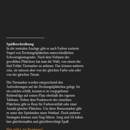
______________________
Spielbeschreibung
In der zentralen Auslage gibt es nach Farben sortierte
Stapel von Dschungelplättchen unterschiedlichen
Schwierigkeitsgrades. Nach dem Nehmen des
gewählten Plättchens hat man die Wahl, von einem der
fünf Felder Tiermarker zu nehmen. Das können mehrere
sein, sie müssen aber von der gleichen Farbe sein oder
von der gleichen Tierart.
Die Tiermarker werden entsprechend den
Anforderungen auf die Dschungelplättchen gelegt. Ist
ein solches erfüllt, kommt es in vorgegebener
Reihenfolge auf seinen Platz oberhalb des eigenen
Tableaus. Neben dem Punktewert des einzelnen
Plättchens gibt es Boni für Farbenvielfalt oder einer
Anzahl gleicher Plättchen. Um diese Bonusmarker gibt
es unter den Spielenden einen Wettlauf. Doch mehrere
Strategien können zum Sieg führen. Jung und Alt haben
hier gleichermaßen und gleichberechtigt Spaß.
Hier geht’s zur Rezension!