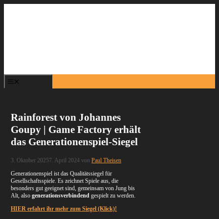
Zum
Inhalt
springen
Menü
Rainforest von Johannes
Goupy | Game Factory erhält
das Generationenspiel-Siegel
3. Oktober 2025
7. April 2024
von
Paul Theisen
Generationenspiel ist das Qualitätssiegel für
Gesellschaftsspiele. Es zeichnet Spiele aus, die
besonders gut geeignet sind, gemeinsam von Jung bis
Alt, also
generationsverbindend
gespielt zu werden.
HIER erfahrt ihr mehr zum Siegel (Klick)!