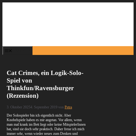
Zum
Inhalt
springen
Menü
Cat Crimes, ein Logik-Solo-
Spiel von
Thinkfun/Ravensburger
(Rezension)
3. Oktober 2025
4. September 2019
von
Petra
Der Solospieler bin ich eigentlich nicht. Aber
Knobelspiele haben es mir angetan. Vor allem, wenn
man mal krank im Bett liegt oder keine MitspielerInnen
hat, sind sie doch sehr praktisch. Daher freue ich mich
immer sehr, wenn wieder neues zum Denken und