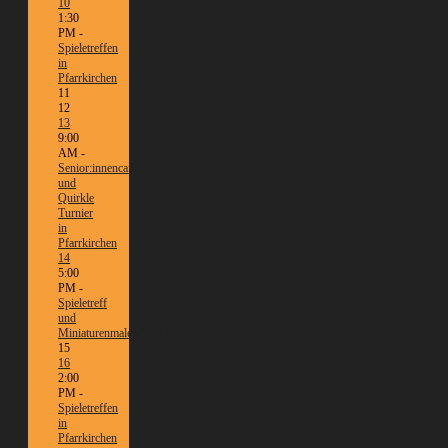
10
1:30
PM -
Spieletreffen
in
Pfarrkirchen
11
12
13
9:00
AM -
Senior:innencafé
und
Quirkle
Turnier
in
Pfarrkirchen
14
5:00
PM -
Spieletreff
und
Miniaturenmalen/Tabletop
15
16
2:00
PM -
Spieletreffen
in
Pfarrkirchen