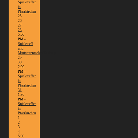
Spieletreffen
in
Pfarrkirchen
25
26
27
28
5:00
PM -
Spieletreff
und
Miniaturenmalen/Tabletop
29
30
2:00
PM -
Spieletreffen
in
Pfarrkirchen
31
1:30
PM -
Spieletreffen
in
Pfarrkirchen
1
2
3
4
5:00