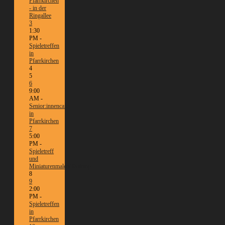
Pfarrkirchen
- in der
Ringallee
3
1:30
PM -
Spieletreffen
in
Pfarrkirchen
4
5
6
9:00
AM -
Senior:innencafé
in
Pfarrkirchen
7
5:00
PM -
Spieletreff
und
Miniaturenmalen/Tabletop
8
9
2:00
PM -
Spieletreffen
in
Pfarrkirchen