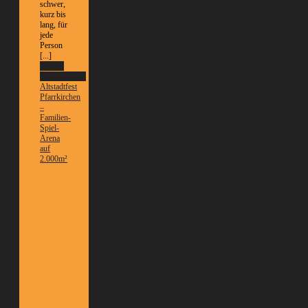
schwer,
kurz bis
lang, für
jede
Person
[...]
Weitere
Informationen
Altstadtfest
Pfarrkirchen
–
Familien-
Spiel-
Arena
auf
2.000m²