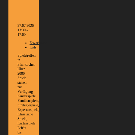
27.07.2026
13:30 -
17:00
Erwachsene
Kids
Spieletreffen
in
Pfarrkirchen
Über
2000
Spiele
stehen
zur
Verfügung
Kinderspiele,
Familienspiele,
Strategiespiele,
Expertenspiele,
Klassische
Spiele,
Kartenspiele
Leicht
bis