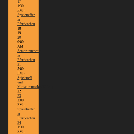
17
1:30
PM -
Spieletreffen
in
Pfarrkirchen
18
19
20
9:00
AM -
Senior:innencafé
in
Pfarrkirchen
21
5:00
PM -
Spieletreff
und
Miniaturenmalen/Tabletop
22
23
2:00
PM -
Spieletreffen
in
Pfarrkirchen
24
1:30
PM -