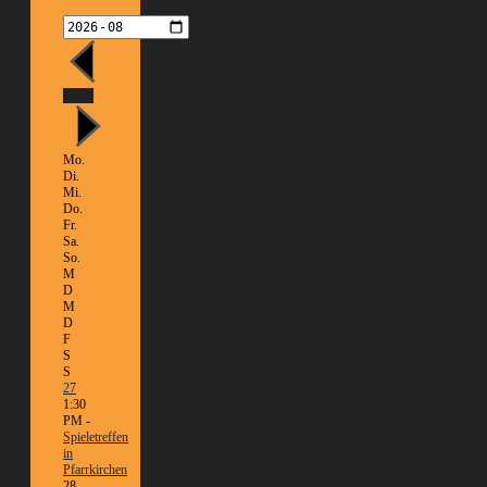
Heute
Mo.
Di.
Mi.
Do.
Fr.
Sa.
So.
M
D
M
D
F
S
S
27
1:30
PM -
Spieletreffen
in
Pfarrkirchen
28