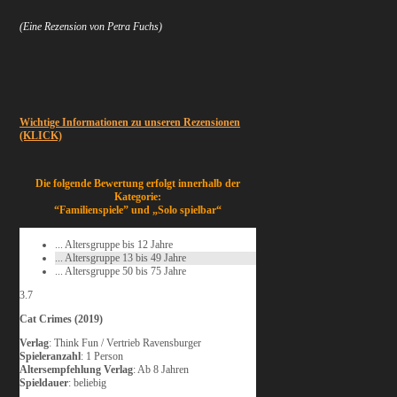
(Eine Rezension von Petra Fuchs)
Wichtige Informationen zu unseren Rezensionen
(KLICK)
Die folgende Bewertung erfolgt innerhalb der
Kategorie:
“Familienspiele” und „Solo spielbar“
... Altersgruppe bis 12 Jahre
... Altersgruppe 13 bis 49 Jahre
... Altersgruppe 50 bis 75 Jahre
3.7
Cat Crimes (2019)
Verlag
: Think Fun / Vertrieb Ravensburger
Spieleranzahl
: 1 Person
Altersempfehlung Verlag
: Ab 8 Jahren
Spieldauer
: beliebig