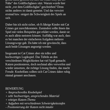
Nähe“ des Goldfischglases sitzt. Warum wurde hier
nicht „vor dem Goldfischglas“ geschrieben? Denn
nichts anderes ist damit gemeint. Und das verwirrt
erstmal bzw. steigert die Schwierigkeit des Spiels an
sich.
Daher bin ich nicht sicher, ob 8-Jährige Kinder mit Cat
Crimes gut zurechtkommen. Zumindest sollte ihnen das
Spiel mit vielen Beispielen gut erklärt werden, damit sie
es auch allein meistern können. Auffällig war auch, dass
es bei manchen der einfacheren Aufgaben mehrere
Lösungswege gab. Da hätte ich mir gewünscht, dass
auch beide Lösungen angezeigt werden.
Insgesamt ist Cat Crimes aber ein tolles und
hochwertiges Logikspiel. Das Tüfteln an den
verschiedenen Möglichkeiten hat viel Spaß gemacht.
Katzen positionieren, doch nochmal alles verwerfen und
wieder umsetzen, die richtige Lösung finden, das macht
Freude. Knobelfans sollten sich Cat Crimes daher ruhig
einmal genauer anschauen.
BEWERTUNG
+ Anspruchsvolles Knobelspiel
+ sehr hochwertiges, ansprechendes Material
+ witziges Katzen-Thema
+ Aufgaben mit verschiedenen Schwierigkeitsstufen
– Positionierung der Katzen nicht intuitiv