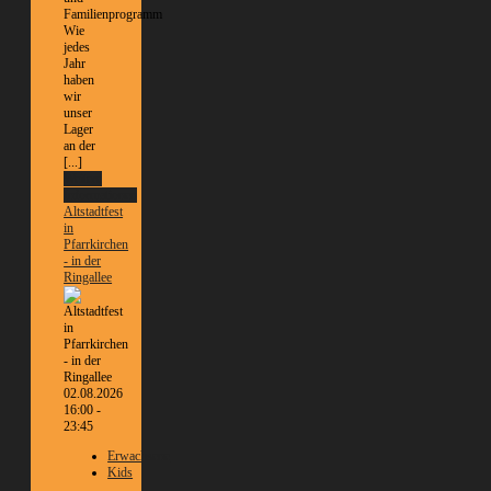
Familienprogramm
Wie
jedes
Jahr
haben
wir
unser
Lager
an der
[...]
Weitere
Informationen
Altstadtfest
in
Pfarrkirchen
- in der
Ringallee
02.08.2026
16:00 -
23:45
Erwachsene
Kids