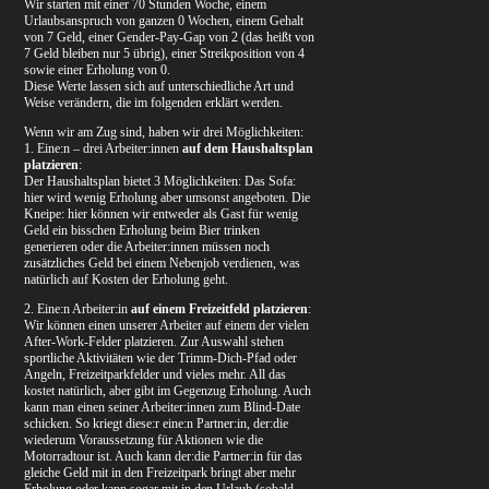
Wir starten mit einer 70 Stunden Woche, einem
Urlaubsanspruch von ganzen 0 Wochen, einem Gehalt
von 7 Geld, einer Gender-Pay-Gap von 2 (das heißt von
7 Geld bleiben nur 5 übrig), einer Streikposition von 4
sowie einer Erholung von 0.
Diese Werte lassen sich auf unterschiedliche Art und
Weise verändern, die im folgenden erklärt werden.
Wenn wir am Zug sind, haben wir drei Möglichkeiten:
1. Eine:n – drei Arbeiter:innen
auf dem Haushaltsplan
platzieren
:
Der Haushaltsplan bietet 3 Möglichkeiten: Das Sofa:
hier wird wenig Erholung aber umsonst angeboten. Die
Kneipe: hier können wir entweder als Gast für wenig
Geld ein bisschen Erholung beim Bier trinken
generieren oder die Arbeiter:innen müssen noch
zusätzliches Geld bei einem Nebenjob verdienen, was
natürlich auf Kosten der Erholung geht.
2. Eine:n Arbeiter:in
auf einem Freizeitfeld platzieren
:
Wir können einen unserer Arbeiter auf einem der vielen
After-Work-Felder platzieren. Zur Auswahl stehen
sportliche Aktivitäten wie der Trimm-Dich-Pfad oder
Angeln, Freizeitparkfelder und vieles mehr. All das
kostet natürlich, aber gibt im Gegenzug Erholung. Auch
kann man einen seiner Arbeiter:innen zum Blind-Date
schicken. So kriegt diese:r eine:n Partner:in, der:die
wiederum Voraussetzung für Aktionen wie die
Motorradtour ist. Auch kann der:die Partner:in für das
gleiche Geld mit in den Freizeitpark bringt aber mehr
Erholung oder kann sogar mit in den Urlaub (sobald