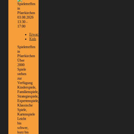
03.08.2026
13:30 -
17:00
Erwachsene
Kids
Spieletreffen
in
Pfarrkirchen
Über
2000
Spiele
stehen
zur
Verfügung
Kinderspiele,
Familienspiele,
Strategiespiele,
Expertenspiele,
Klassische
Spiele,
Kartenspiele
Leicht
bis
schwer,
kurz bis