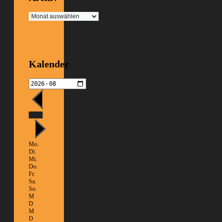
Archiv
Kalender
Heute
Mo.
Di.
Mi.
Do.
Fr.
Sa.
So.
M
D
M
D