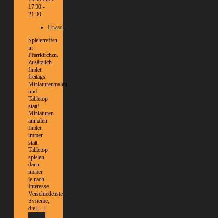
17:00 -
21:30
Erwachsene
Spieletreffen
in
Pfarrkirchen.
Zusätzlich
findet
freitags
Miniaturenmalen
und
Tabletop
statt!
Miniaturen
anmalen
findet
immer
statt.
Tabletop
spielen
dann
immer
je nach
Interesse.
Verschiedenste
Systeme,
die [...]
Weitere