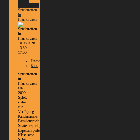
Weitere
Informationen
Spieletreffen
in
Pfarrkirchen
10.08.2026
13:30 -
17:00
Erwachsene
Kids
Spieletreffen
in
Pfarrkirchen
Über
2000
Spiele
stehen
zur
Verfügung
Kinderspiele,
Familienspiele,
Strategiespiele,
Expertenspiele,
Klassische
Spiele,