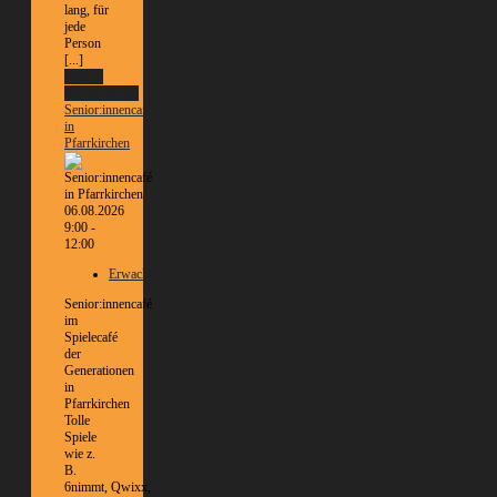
lang, für
jede
Person
[...]
Weitere
Informationen
Senior:innencafé
in
Pfarrkirchen
06.08.2026
9:00 -
12:00
Erwachsene
Senior:innencafé
im
Spielecafé
der
Generationen
in
Pfarrkirchen
Tolle
Spiele
wie z.
B.
6nimmt, Qwixx,