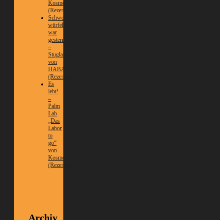
Kosmos
(Rezension)
Schweine
würfeln
war
gestern!
–
Stuglandet
von
HABA
(Rezension)
Es
lebt!
–
Palm
Lab
„Das
Labor
to
go“
von
Kosmos
(Rezension)
Archiv