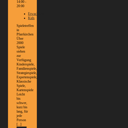
14:00 -
20:00
Erwachsene
Kids
Spieletreffen
in
Pfarrkirchen
Über
2000
Spiele
stehen
zur
Verfügung
Kinderspiele,
Familienspiele,
Strategiespiele,
Expertenspiele,
Klassische
Spiele,
Kartenspiele
Leicht
bis
schwer,
kurz bis
lang, für
jede
Person
[...]