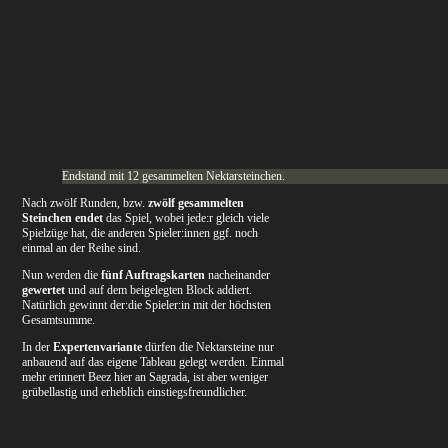
Endstand mit 12 gesammelten Nektarsteinchen.
Nach zwölf Runden, bzw.
zwölf gesammelten
Steinchen endet
das Spiel, wobei jede:r gleich viele
Spielzüge hat, die anderen Spieler:innen ggf. noch
einmal an der Reihe sind.
Nun werden die
fünf Auftragskarten
nacheinander
gewertet
und auf dem beigelegten Block addiert.
Natürlich gewinnt der:die Spieler:in mit der höchsten
Gesamtsumme.
In der
Expertenvariante
dürfen die Nektarsteine nur
anbauend auf das eigene Tableau gelegt werden. Einmal
mehr erinnert Beez hier an Sagrada, ist aber weniger
grübellastig und erheblich einstiegsfreundlicher.