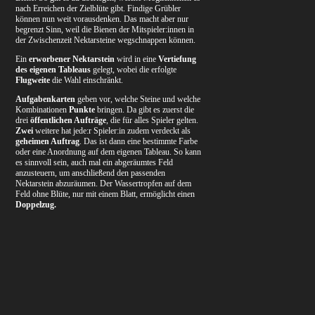
nach Erreichen der Zielblüte gibt. Findige Grübler
können nun weit vorausdenken. Das macht aber nur
begrenzt Sinn, weil die Bienen der Mitspieler:innen in
der Zwischenzeit Nektarsteine wegschnappen können.
Ein
erworbener Nektarstein
wird in eine
Vertiefung
des eigenen Tableaus
gelegt, wobei die erfolgte
Flugweite
die Wahl einschränkt.
Aufgabenkarten
geben vor, welche Steine und welche
Kombinationen
Punkte
bringen. Da gibt es zuerst die
drei
öffentlichen Aufträge
, die für alles Spieler gelten.
Zwei
weitere hat jede:r Spieler:in zudem verdeckt als
geheimen Auftrag
. Das ist dann eine bestimmte Farbe
oder eine Anordnung auf dem eigenen Tableau. So kann
es sinnvoll sein, auch mal ein abgeräumtes Feld
anzusteuern, um anschließend den passenden
Nektarstein abzuräumen. Der Wassertropfen auf dem
Feld ohne Blüte, nur mit einem Blatt, ermöglicht einen
Doppelzug.