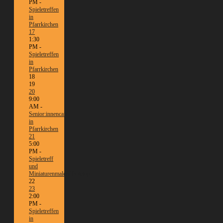
PM -
Spieletreffen
in
Pfarrkirchen
17
1:30
PM -
Spieletreffen
in
Pfarrkirchen
18
19
20
9:00
AM -
Senior:innencafé
in
Pfarrkirchen
21
5:00
PM -
Spieletreff
und
Miniaturenmalen/Tabletop
22
23
2:00
PM -
Spieletreffen
in