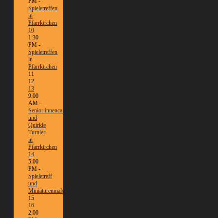
PM -
Spieletreffen
in
Pfarrkirchen
10
1:30
PM -
Spieletreffen
in
Pfarrkirchen
11
12
13
9:00
AM -
Senior:innencafé
und
Quirkle
Turnier
in
Pfarrkirchen
14
5:00
PM -
Spieletreff
und
Miniaturenmalen/Tabletop
15
16
2:00