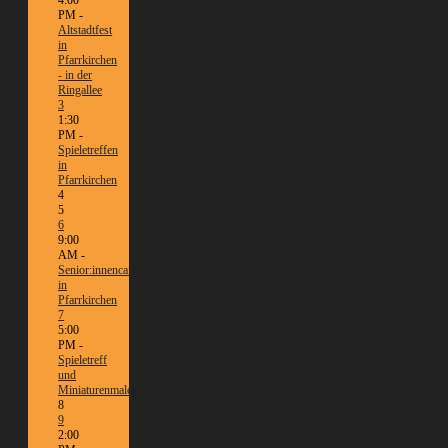
4:00
PM -
Altstadtfest
in
Pfarrkirchen
- in der
Ringallee
3
1:30
PM -
Spieletreffen
in
Pfarrkirchen
4
5
6
9:00
AM -
Senior:innencafé
in
Pfarrkirchen
7
5:00
PM -
Spieletreff
und
Miniaturenmalen/Tabletop
8
9
2:00