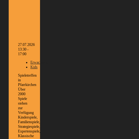
27.07.2026
13:30 -
17:00
Erwachsene
Kids
Spieletreffen
in
Pfarrkirchen
Über
2000
Spiele
stehen
zur
Verfügung
Kinderspiele,
Familienspiele,
Strategiespiele,
Expertenspiele,
Klassische