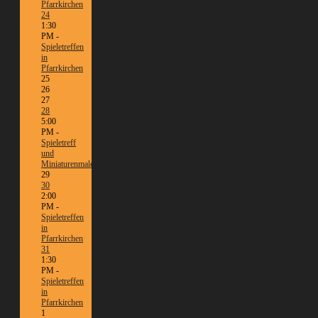
Pfarrkirchen
24
1:30
PM -
Spieletreffen
in
Pfarrkirchen
25
26
27
28
5:00
PM -
Spieletreff
und
Miniaturenmalen/Tabletop
29
30
2:00
PM -
Spieletreffen
in
Pfarrkirchen
31
1:30
PM -
Spieletreffen
in
Pfarrkirchen
1