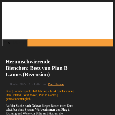
Zum
Inhalt
springen
Menü
Herumschwirrende
Bienchen: Beez von Plan B
Games (Rezension)
3. Oktober 2025
6. April 2021
von
Paul Theisen
Beez | Familienspiel | ab 8 Jahren | 2 bis 4 Spieler:innen |
Dan Halstad | Next Move ; Plan B Games |
generationentauglich
Auf der
Suche nach Nektar
fliegen Bienen ihren Kurs
scheinbar ohne System. Wir
bestimmen den Flug
in
Richtung und Weite von Blüte zu Blüte, um die