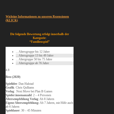
Wichtige Informationen zu unseren Rezensionen
(KLICK)
Die folgende Bewertung erfolgt innerhalb der
Kategorie:
“Familienspiel”
... Altersgruppe bis 12 Jahre
... Altersgruppe 13 bis 49 Jahre
... Altergruppe 50 bis 75 Jahre
... Altersgruppe ab 76 Jahre
4.8
Beez (2020)
Spielidee
: Dan Halstad
Grafik
: Chris Qulliams
Verlag
: Next Move bei Plan B Games
Spieler:innenanzahl
: 2 – 4 Personen
Altersempfehlung Verlag
: Ab 8 Jahren
Eigene Altersempfehlung:
Ab 7 Jahren, mit Hilfe auch
ab 6 Jahren
Spieldauer
: 30 – 45 Minuten