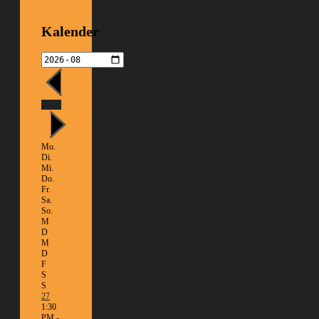
Kalender
Heute
Mo.
Di.
Mi.
Do.
Fr.
Sa.
So.
M
D
M
D
F
S
S
27
1:30
PM -