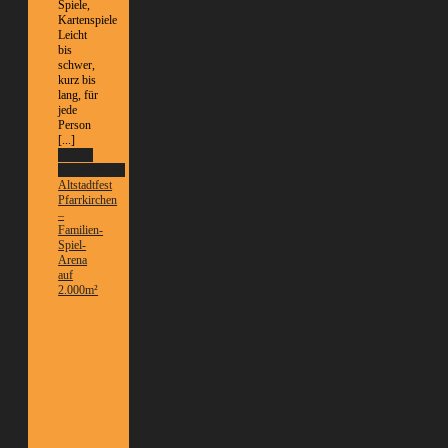
Spiele,
Kartenspiele
Leicht
bis
schwer,
kurz bis
lang, für
jede
Person
[...]
Weitere
Informationen
Altstadtfest
Pfarrkirchen
–
Familien-
Spiel-
Arena
auf
2.000m²