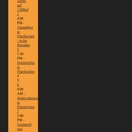
Arena
auf
2.000m²
2
4:00
PM -
Altstadtfest
in
Pfarrkirchen
- in der
Ringallee
3
1:30
PM -
Spieletreffen
in
Pfarrkirchen
4
5
6
9:00
AM -
Senior:innencafé
in
Pfarrkirchen
7
5:00
PM -
Spieletreff
und