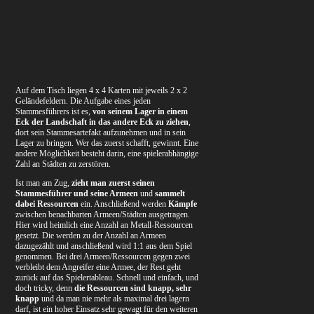
Auf dem Tisch liegen 4 x 4 Karten mit jeweils 2 x 2
Geländefeldern. Die Aufgabe eines jeden
Stammesführers ist es,
von seinem Lager in einem
Eck der Landschaft in das andere Eck zu ziehen
,
dort sein Stammesartefakt aufzunehmen und in sein
Lager zu bringen. Wer das zuerst schafft, gewinnt. Eine
andere Möglichkeit besteht darin, eine spielerabhängige
Zahl an Städten zu zerstören.
Ist man am Zug,
zieht man zuerst seinen
Stammesführer und seine Armeen
und
sammelt
dabei Ressourcen
ein. Anschließend werden
Kämpfe
zwischen benachbarten Armeen/Städten ausgetragen.
Hier wird heimlich eine Anzahl an Metall-Ressourcen
gesetzt. Die werden zu der Anzahl an Armeen
dazugezählt und anschließend wird 1:1 aus dem Spiel
genommen. Bei drei Armeen/Ressourcen gegen zwei
verbleibt dem Angreifer eine Armee, der Rest geht
zurück auf das Spielertableau. Schnell und einfach, und
doch tricky, denn
die Ressourcen sind knapp, sehr
knapp
und da man nie mehr als maximal drei lagern
darf, ist ein hoher Einsatz sehr gewagt für den weiteren