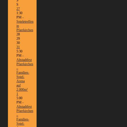
S
S
27
1:30
PM -
Spieletreffen
in
Pfarrkirchen
28
29
30
31
5:30
PM -
Altstadtfest
Pfarrkirchen
–
Familien-
Spiel-
Arena
auf
2.000m²
1
5:00
PM -
Altstadtfest
Pfarrkirchen
–
Familien-
Spiel-