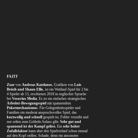
FAZIT
Zoar
von
Andreas Katelanos
, Grafiken von
Luis
Brüeh und Shaun Ellis
, ist ein Wettlauf-Spiel für 2 bis
4 Spieler ab 13, erschienen 2018 in englischer Sprache
bei
Vesuvius Media
. Es ist ein einfaches strategisches
Arbeiter-Bewegungsspiel
mit spannendem
Pokermechanismus
. Für Gelegenheitsspieler und
Familien ein moderat anspruchsvolles Spiel, das
kurzweilig und schnell
gespielt ist, Fehler verzeiht und
nur selten zum Grübeln Anlass gibt.
Sehr gut und
spannend ist der Kampf gelöst.
Ein
sehr hoher
Zufallsfaktor
kann aber den Spielverlauf schon einmal
auf den Kopf stellen. Schade, denn ein ansonsten