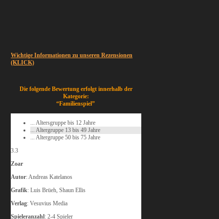
Wichtige Informationen zu unseren Rezensionen
(KLICK)
Die folgende Bewertung erfolgt innerhalb der
Kategorie:
“Familienspiel”
... Altersgruppe bis 12 Jahre
... Altergruppe 13 bis 49 Jahre
... Altergruppe 50 bis 75 Jahre
3.3
Zoar
Autor
: Andreas Katelanos
Grafik
: Luis Brüeh, Shaun Ellis
Verlag
: Vesuvius Media
Spieleranzahl
: 2-4 Spieler