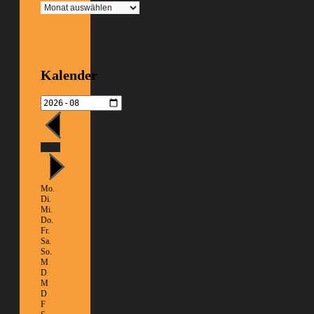
Archiv
Kalender
Heute
Mo.
Di.
Mi.
Do.
Fr.
Sa.
So.
M
D
M
D
F