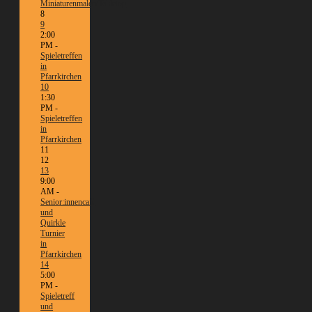
Miniaturenmalen/Tabletop
8
9
2:00
PM -
Spieletreffen
in
Pfarrkirchen
10
1:30
PM -
Spieletreffen
in
Pfarrkirchen
11
12
13
9:00
AM -
Senior:innencafé
und
Quirkle
Turnier
in
Pfarrkirchen
14
5:00
PM -
Spieletreff
und