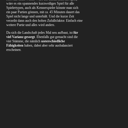
wäre es ein spannendes kurzweiliges Spiel für alle
Spielertypen, auch als Kennerspieler könnte man sich
ein paar Partien gönnen, mit ca. 45 Minuten dauert das
Spiel nicht lange und unterhält. Und die kurze Zeit
verzeiht dann auch den hohen Zufallsfaktor. Einfach eine
weitere Partie und alles wird anders.
Da sich die Landschaft jedes Mal neu aufbaut, ist
für
viel Varianz gesorgt
. Ebenfalls gut gemacht sind die
vier Stämme, die nämlich
unterschiedliche
Fähigkeiten
haben, dabei aber sehr ausbalanciert
erscheinen.