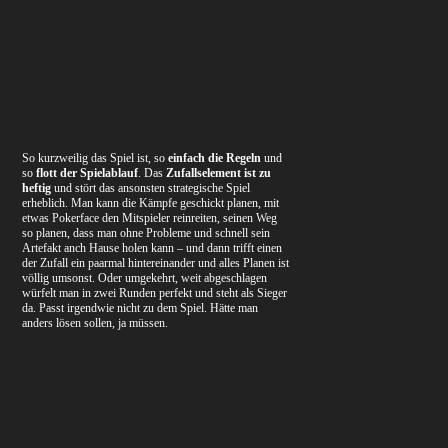
So kurzweilig das Spiel ist, so
einfach die Regeln
und
so
flott der Spielablauf
. Das
Zufallselement ist zu
heftig
und stört das ansonsten strategische Spiel
erheblich. Man kann die Kämpfe geschickt planen, mit
etwas Pokerface den Mitspieler reinreiten, seinen Weg
so planen, dass man ohne Probleme und schnell sein
Artefakt anch Hause holen kann – und dann trifft einen
der Zufall ein paarmal hintereinander und alles Planen ist
völlig umsonst. Oder umgekehrt, weit abgeschlagen
würfelt man in zwei Runden perfekt und steht als Sieger
da. Passt irgendwie nicht zu dem Spiel. Hätte man
anders lösen sollen, ja müssen.