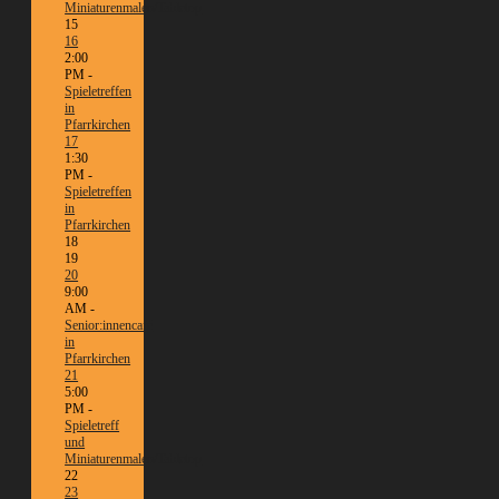
Miniaturenmalen/Tabletop
15
16
2:00
PM -
Spieletreffen
in
Pfarrkirchen
17
1:30
PM -
Spieletreffen
in
Pfarrkirchen
18
19
20
9:00
AM -
Senior:innencafé
in
Pfarrkirchen
21
5:00
PM -
Spieletreff
und
Miniaturenmalen/Tabletop
22
23