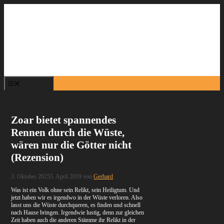
Zum
Inhalt
springen
Menü
Zoar bietet spannendes
Rennen durch die Wüste,
wären nur die Götter nicht
(Rezension)
3. Oktober 2025
5. April 2019
von
Gerhard
Was ist ein Volk ohne sein Relikt, sein Heiligtum. Und
jetzt haben wir es irgendwo in der Wüste verloren. Also
lasst uns die Wüste durchqueren, es finden und schnell
nach Hause bringen. Irgendwie lustig, denn zur gleichen
Zeit haben auch die anderen Stämme ihr Relikt in der