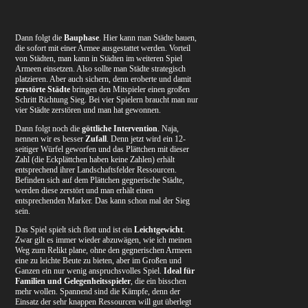
Dann folgt die
Bauphase
. Hier kann man Städte bauen,
die sofort mit einer Armee ausgestattet werden. Vorteil
von Städten, man kann in Städten im weiteren Spiel
Armeen einsetzen. Also sollte man Städte strategisch
platzieren. Aber auch sichern, denn eroberte und damit
zerstörte Städte
bringen den Mitspieler einen großen
Schritt Richtung Sieg. Bei vier Spielern braucht man nur
vier Städte zerstören und man hat gewonnen.
Dann folgt noch die
göttliche Intervention
. Naja,
nennen wir es besser
Zufall
. Denn jetzt wird ein 12-
seitiger Würfel geworfen und das Plättchen mit dieser
Zahl (die Eckplättchen haben keine Zahlen) erhält
entsprechend ihrer Landschaftsfelder Ressourcen.
Befinden sich auf dem Plättchen gegnerische Städte,
werden diese zerstört und man erhält einen
entsprechenden Marker. Das kann schon mal der Sieg
sein.
Das Spiel spielt sich flott und ist ein
Leichtgewicht
.
Zwar gilt es immer wieder abzuwägen, wie ich meinen
Weg zum Relikt plane, ohne den gegnerischen Armeen
eine zu leichte Beute zu bieten, aber im Großen und
Ganzen ein nur wenig anspruchsvolles Spiel.
Ideal für
Familien und Gelegenheitsspieler
, die ein bisschen
mehr wollen. Spannend sind die Kämpfe, denn der
Einsatz der sehr knappen Ressourcen will gut überlegt