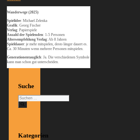
Wanderwege (2025)
Spielidee
: Michael Zelenka
Grafik
: Georg Fischer
Verlag
: Papierspiele
Anzahl der Spielenden
: 1-5 Personen
Altersempfehlung Verlag
: Ab 8 Jahren
Spieldauer
: je mehr mitspielen, desto länger dauert es.
Ca. 30 Minuten wenn mehrere Personen mitspielen.
Generationentauglich
: Ja. Die verschiedenen Symbole
kann man schon gut unterscheiden.
Suche
Suchen
nach:
Kategorien