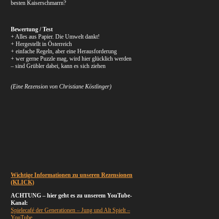
besten Kaiserschmarrn?
Bewertung / Test
+ Alles aus Papier. Die Umwelt dankt!
+ Hergestellt in Österreich
+ einfache Regeln, aber eine Herausforderung
+ wer gerne Puzzle mag, wird hier glücklich werden
– sind Grübler dabei, kann es sich ziehen
(Eine Rezension von Christiane Köstlinger)
Wichtige Informationen zu unseren Rezensionen
(KLICK)
ACHTUNG – hier geht es zu unserem YouTube-
Kanal:
Spielecafé der Generationen – Jung und Alt Spielt –
YouTube