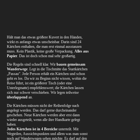
Hält man das etwas größere Kuvert in den Händen,
wirkt es anfangs etwas unscheinbar. Darin sind 24
Kärtchen enthalten, die man erst einmal ausstanzen
muss. Kein Plastik, keine große Verpackung.
Alles aus
Papier
. Das ist doch schon mal sehr großartig.
Die Regeln sind schnell klar. Wir
bauen gemeinsam
Wanderwege
. Legt in die Tischmitte das Startkärtchen
„Passau“. Jede Person erhält ein Kärtchen und schon
geht es los. Da wir zu Beginn nicht wissen, wohin die
Reise führt, ist ein größerer Tisch (oder eine
Unterlegmatte) empfehlenswert; die Kärtchen lassen
sich nur schwer verschieben. Wir legen teilweise
überlappend
an.
Die Kärtchen müssen nicht der Reihenfolge nach
angelegt werden. Das darf gerne durcheinander
geschehen. Neue Kärtchen werden aber erst dann
wieder ausgeteilt, wenn alle ihre Handkarte gelegt
haben.
Jedes Kärtchen ist in 4 Bereiche
unterteilt. Mit
Wegteilen, Aussichtspunkten und allem was man sonst
noch auf Wanderwegen sehen möchte. Es darf auf den