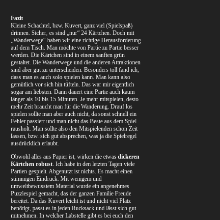
Fazit
Kleine Schachtel, bzw. Kuvert, ganz viel (Spielspaß)
drinnen. Sicher, es sind „nur“ 24 Kärtchen. Doch mit
„Wanderwege“ haben wir eine richtige Herausforderung
auf dem Tisch. Man möchte von Partie zu Partie besser
werden. Die Kärtchen sind in einem sanften grün
gestaltet. Die Wanderwege und die anderen Attraktionen
sind aber gut zu unterscheiden. Besonders toll fand ich,
dass man es auch solo spielen kann. Man kann also
gemütlich vor sich hin tüfteln. Das war mir eigentlich
sogar am liebsten. Dann dauert eine Partie auch kaum
länger als 10 bis 15 Minuten. Je mehr mitspielen, desto
mehr Zeit braucht man für die Wanderung. Drauf los
spielen sollte man aber auch nicht, da sonst schnell ein
Fehler passiert und man nicht das Beste aus dem Spiel
rausholt. Man sollte also den Mitspielenden schon Zeit
lassen, bzw. sich gut absprechen, was ja die Spielregel
ausdrücklich erlaubt.
Obwohl alles aus Papier ist, wirken die etwas
dickeren
Kärtchen robust
. Ich habe in den letzten Tagen viele
Partien gespielt. Abgenutzt ist nichts. Es macht einen
stimmigen Eindruck. Mit wenigem und
umweltbewusstem Material wurde ein angenehmes
Puzzlespiel gemacht, das der ganzen Familie Freude
bereitet. Da das Kuvert leicht ist und nicht viel Platz
benötigt, passt es in jeden Rucksack und lässt sich gut
mitnehmen. In welcher Labstelle gibt es bei euch den