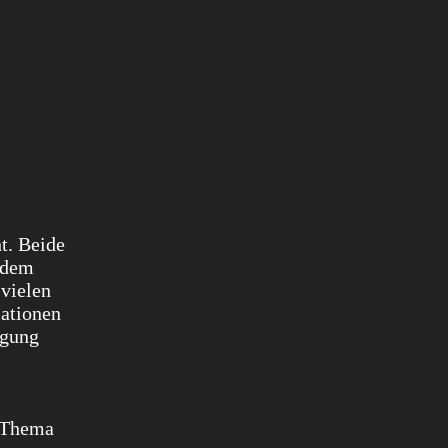
t. Beide
n dem
vielen
lationen
igung
s Thema