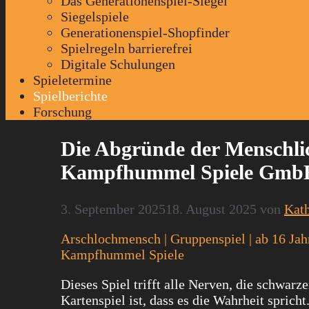
Das Generationenspiel-Siegel
Siegelspiele
Generationenspiel-Shopfinder
Spielregeln barrierefrei
Digitale Schulungen
Spieletermine
Spielberichte
Forschung
Die Abgründe der Menschli
Kampfhummel Spiele GmbH
3. September 2025
18. August 2025
von
Kath
Arschlochmensch | Gruppenspiel | ab 16 Jahr
Kampfhummel Spiele
Dieses Spiel trifft alle Nerven, die schwa
Kartenspiel ist, dass es die Wahrheit spricht