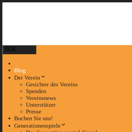
Zum
Inhalt
springen
Menü
Blog
Der Verein
Gesichter des Vereins
Spenden
Vereinsnews
Unterstützer
Presse
Buchen Sie uns!
Generationenspiele