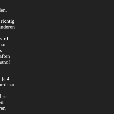
den.
richtig
anderen
wird
 zu
s
aften
mand!
 je 4
amit zu
ihre
en.
ven