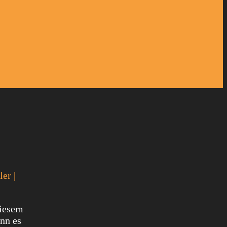
er |
diesem
ann es