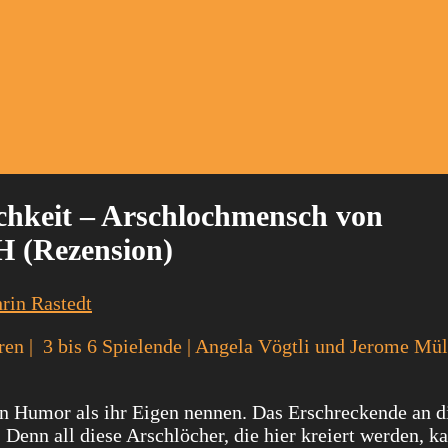
chkeit – Arschlochmensch von
 (Rezension)
rin Rastedt
en | 3 bis 6 Spielende | Angela Vögtli und Jerome Müll
rzen Humor als ihr Eigen nennen. Das Erschreckende an 
. Denn all diese Arschlöcher, die hier kreiert werden, k