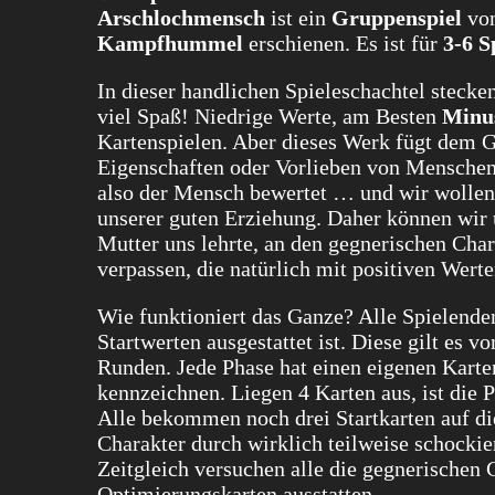
Arschlochmensch
ist ein
Gruppenspiel
vo
Kampfhummel
erschienen. Es ist für
3-6 S
In dieser handlichen Spieleschachtel steck
viel Spaß! Niedrige Werte, am Besten
Minu
Kartenspielen. Aber dieses Werk fügt dem G
Eigenschaften oder Vorlieben von Menschen g
also der Mensch bewertet … und wir wollen 
unserer guten Erziehung. Daher können wir 
Mutter uns lehrte, an den gegnerischen Cha
verpassen, die natürlich mit positiven Wer
Wie funktioniert das Ganze? Alle Spielenden
Startwerten ausgestattet ist. Diese gilt es v
Runden. Jede Phase hat einen eigenen Karten
kennzeichnen. Liegen 4 Karten aus, ist die 
Alle bekommen noch drei Startkarten auf di
Charakter durch wirklich teilweise schocki
Zeitgleich versuchen alle die gegnerischen C
Optimierungskarten ausstatten.