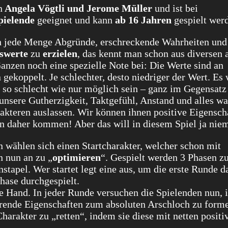
n
Angela Vögtli und Jerome Müller
und ist bei
pielende
geeignet und kann
ab 16 Jahren
gespielt wer
en jede Menge Abgründe, erschreckende Wahrheiten und 
swerte
zu
erzielen
, das kennt man schon aus diversen 
anzen noch eine spezielle Note bei: Die Werte sind an
ekoppelt. Je schlechter, desto niedriger der Wert. Es 
so schlecht wie nur möglich sein – ganz im Gegensatz
unsere Gutherzigkeit, Taktgefühl, Anstand und alles wa
rakteren auslassen. Wir können ihnen positive Eigensch
ten daher kommen! Aber das will in diesem Spiel ja nie
 wählen sich einen Startcharakter, welcher schon mit
on nun an zu „
optimieren
“. Gespielt werden 3 Phasen zu
stapel. Wer startet legt eine aus, um die erste Runde d
Phase durchgespielt.
e Hand. In jeder Runde versuchen die Spielenden nun, 
erende Eigenschaften zum absoluten Arschloch zu form
harakter zu „retten“, indem sie diese mit netten positi