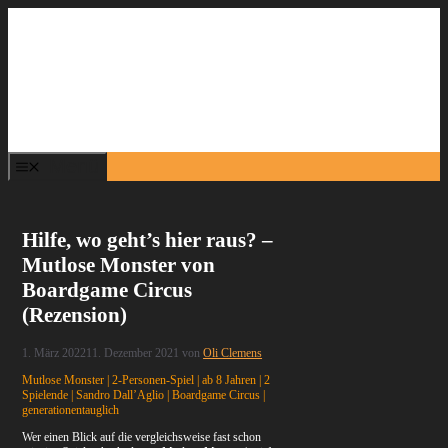
Zum
Inhalt
springen
Menü
Hilfe, wo geht’s hier raus? –
Mutlose Monster von
Boardgame Circus
(Rezension)
1. März 2022
11. Dezember 2021
von
Oli Clemens
Mutlose Monster | 2-Personen-Spiel | ab 8 Jahren | 2
Spielende | Sandro Dall’Aglio | Boardgame Circus |
generationentauglich
Wer einen Blick auf die vergleichsweise fast schon