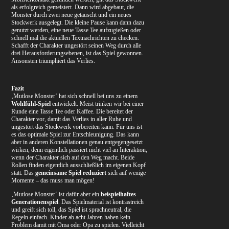
als erfolgreich gemeistert. Dann wird abgebaut, die
Monster durch zwei neue getauscht und ein neues
Stockwerk ausgelegt. Die kleine Pause kann dann dazu
genutzt werden, eine neue Tasse Tee aufzugießen oder
schnell mal die aktuellen Textnachrichten zu checken.
Schafft der Charakter ungestört seinen Weg durch alle
drei Herausforderungsebenen, ist das Spiel gewonnen.
Ansonsten triumphiert das Verlies.
Fazit
‚Mutlose Monster‘ hat sich schnell bei uns zu einem
Wohlfühl-Spiel
entwickelt. Meist trinken wir bei einer
Runde eine Tasse Tee oder Kaffee. Die bereitet der
Charakter vor, damit das Verlies in aller Ruhe und
ungestört das Stockwerk vorbereiten kann. Für uns ist
es das optimale Spiel zur Entschleunigung. Das kann
aber in anderen Konstellationen genau entgegengesetzt
wirken, denn eigentlich passiert nicht viel an Interaktion,
wenn der Charakter sich auf den Weg macht. Beide
Rollen finden eigentlich ausschließlich im eigenen Kopf
statt. Das
gemeinsame Spiel reduziert
sich auf wenige
Momente – das muss man mögen!
‚Mutlose Monster‘ ist dafür aber ein
beispielhaftes
Generationenspiel
. Das Spielmaterial ist kontrastreich
und greift sich toll, das Spiel ist sprachneutral, die
Regeln einfach. Kinder ab acht Jahren haben kein
Problem damit mit Oma oder Opa zu spielen. Vielleicht