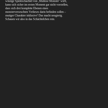
winzige Spieleschachtel von ‚Mutlose Monster‘ wirft,
kann sich sicher im ersten Moment gar nicht vorstellen,
dass sich drei komplette Ebenen eines
monsterverseuchten Verlieses darin befinden sollen –
mutiger Charakter inklusive! Das macht neugierig.
Schauen wir also in das Schächtelchen rein.