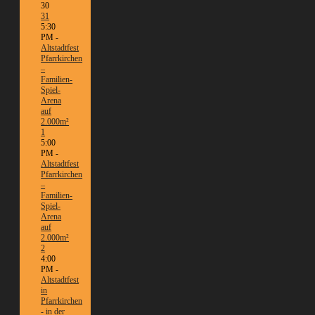
30
31
5:30
PM -
Altstadtfest
Pfarrkirchen
–
Familien-
Spiel-
Arena
auf
2.000m²
1
5:00
PM -
Altstadtfest
Pfarrkirchen
–
Familien-
Spiel-
Arena
auf
2.000m²
2
4:00
PM -
Altstadtfest
in
Pfarrkirchen
- in der