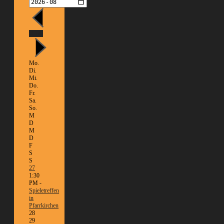
Heute
Mo.
Di.
Mi.
Do.
Fr.
Sa.
So.
M
D
M
D
F
S
S
27
1:30
PM -
Spieletreffen
in
Pfarrkirchen
28
29