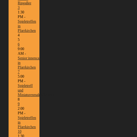
Ringallee
3
1:30
PM -
Spieletreffen
in
Pfarrkirchen
4
5
6
9:00
AM -
Senior:innencafé
in
Pfarrkirchen
7
5:00
PM -
Spieletreff
und
Miniaturenmalen/Tabletop
8
9
2:00
PM -
Spieletreffen
in
Pfarrkirchen
10
1:30