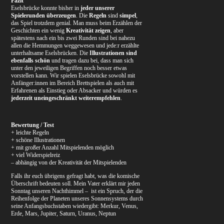
Fazit
Eselsbrücke konnte bisher in
jeder unserer
Spielerunden überzeugen
. Die
Regeln
sind
simpel
,
das Spiel trotzdem genial. Man muss beim Erzählen der
Geschichten ein wenig
Kreativität zeigen
, aber
spätestens nach ein bis zwei Runden sind bei nahezu
allen die Hemmungen weggewesen und jede:r erzählte
unterhaltsame Eselsbrücken. Die
Illustrationen sind
ebenfalls schön
und tragen dazu bei, dass man sich
unter den jeweiligen Begriffen noch besser etwas
vorstellen kann. Wir spielen Eselsbrücke sowohl mit
Anfänger:innen im Bereich Brettspielen als auch mit
Erfahrenen als Einstieg oder Absacker und würden es
jederzeit uneingeschränkt weiterempfehlen
.
Bewertung / Test
+ leichte Regeln
+ schöne Illustrationen
+ mit großer Anzahl Mitspielenden möglich
+ viel Widerspielreiz
– abhängig von der Kreativität der Mitspielenden
Falls ihr euch übrigens gefragt habt, was die komische
Überschrift bedeuten soll. Mein Vater erklärt mir jeden
Sonntag unseren Nachthimmel – ist ein Spruch, der die
Reihenfolge der Planeten unseres Sonnensystems durch
seine Anfangsbuchstaben wiedergibt: Merkur, Venus,
Erde, Mars, Jupiter, Saturn, Uranus, Neptun