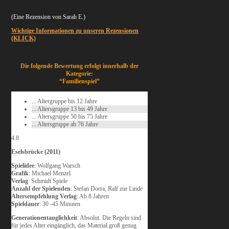
(Eine Rezension von Sarah E.)
Wichtige Informationen zu unseren Rezensionen
(KLICK)
Die folgende Bewertung erfolgt innerhalb der
Kategorie:
“Familienspiel”
... Altergruppe bis 12 Jahre
... Altersgruppe 13 bis 49 Jahre
... Altersgruppe 50 bis 75 Jahre
... Altersgruppe ab 76 Jahre
4.8
Eselsbrücke (2011)
Spielidee
: Wolfgang Warsch
Grafik
: Michael Menzel
Verlag
: Schmidt Spiele
Anzahl der Spielenden
: Stefan Dorra, Ralf zur Linde
Altersempfehlung Verlag
: Ab 8 Jahren
Spieldauer
: 30 -45 Minuten
Generationentauglichkeit
: Absolut. Die Regeln sind
für jedes Alter eingänglich, das Material groß genug