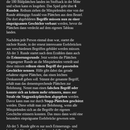
die 180 Bildplättchen landen im Stoffsack in der Mitte
und schon kann es losgehen. Das Spiel geht über
6
Runden
. Reihum ziehen die Mitspielenden eine von der
Runde abhängige Anzahl von Plättchen aus dem Beutel.
Die dort abgebildeten
Begriffe müssen nun zu einer
einprägsamen Geschichte verbaut
werden, bevor die
Plättchen dann verdeckt auf dem eigenen Tableau
landen.
Nachdem jede Person einmal dran war, startet die
nächste Runde, in der erneut interessante Eselsbrücken
aus verschiedenen Begriffen gebildet werden müssen.
Ab der 3. Runde startet nach dem Erzählen dann auch
die
Erinnerungsrunde
. Jetzt werden die Plättchen
vergangener Runde an die Mitspielenden verteilt und
diese müssen
reihum einen Begriff der passenden
Geschichte nennen
. Hilfe gibt dabei das gerade
erhaltene eigene Plättchen, das einen leichten
Denkanstoß geben soll. Stimmt der genannte Begriff,
erhält man das dementsprechende Plättchen zur
Belohnung. Nennt man einen
falschen Begriff oder
konnte sich an keinen mehr erinnern, muss zur
Strafe ein Siegpunktplättchen abgegeben
werden.
Davor kann man nur durch
Stopp-Plättchen geschützt
werden. Diese erhält man zur Belohnung, wenn alle
Mitspielenden sich an die Begriffe der eigenen
Geschichte erinnern konnten. Das muss dann wohl eine
besonders einprägsame Eselsbrücke gewesen sein.
Ab der 5. Runde gibt es nur noch Erinnerungs- und