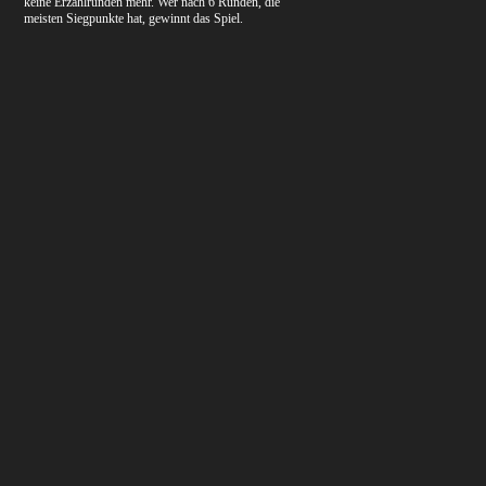
keine Erzählrunden mehr. Wer nach 6 Runden, die
meisten Siegpunkte hat, gewinnt das Spiel.