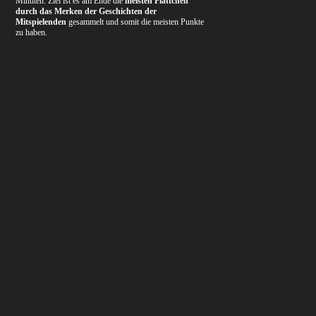
Minuten. Ziel ist es am Ende die
meisten Plättchen
durch das Merken der Geschichten der
Mitspielenden
gesammelt und somit die meisten Punkte
zu haben.