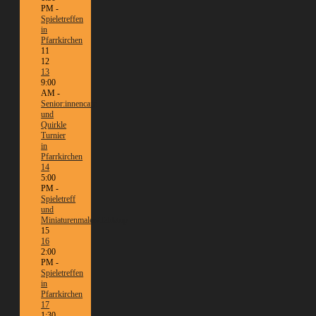
PM -
Spieletreffen
in
Pfarrkirchen
11
12
13
9:00
AM -
Senior:innencafé
und
Quirkle
Turnier
in
Pfarrkirchen
14
5:00
PM -
Spieletreff
und
Miniaturenmalen/Tabletop
15
16
2:00
PM -
Spieletreffen
in
Pfarrkirchen
17
1:30