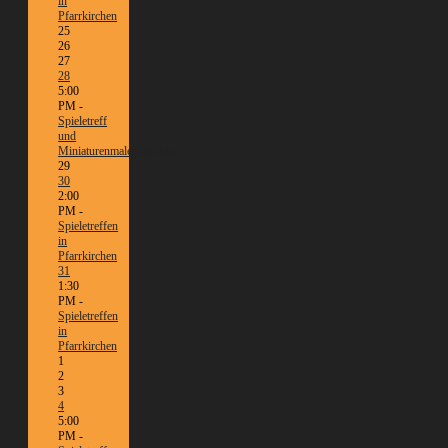
in
Pfarrkirchen
25
26
27
28
5:00
PM -
Spieletreff
und
Miniaturenmalen/Tabletop
29
30
2:00
PM -
Spieletreffen
in
Pfarrkirchen
31
1:30
PM -
Spieletreffen
in
Pfarrkirchen
1
2
3
4
5:00
PM -