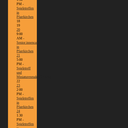
PM -
Spieletreffen
in
Pfarrkirchen
18
19
20
9:00
AM -
Senior:innencafé
in
Pfarrkirchen
21
5:00
PM -
Spieletreff
und
Miniaturenmalen/Tabletop
22
23
2:00
PM -
Spieletreffen
in
Pfarrkirchen
24
1:30
PM -
Spieletreffen