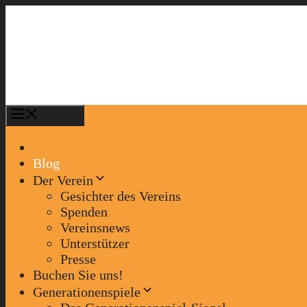
Zum
Inhalt
springen
Menü
Blog
Der Verein
Gesichter des Vereins
Spenden
Vereinsnews
Unterstützer
Presse
Buchen Sie uns!
Generationenspiele