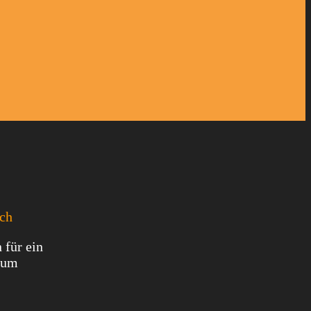
ich
 für ein
, um