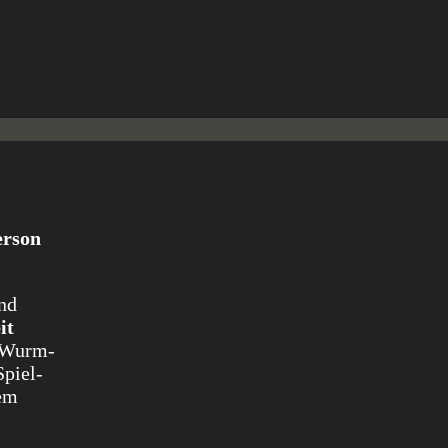
erson
und
it
i Wurm-
Spiel-
dem