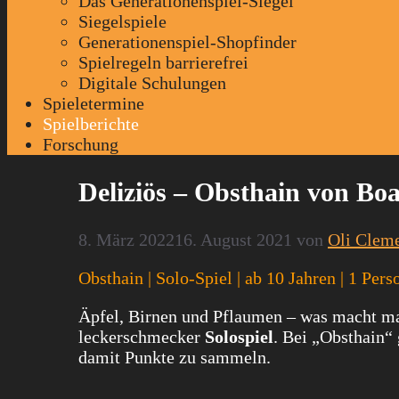
Das Generationenspiel-Siegel
Siegelspiele
Generationenspiel-Shopfinder
Spielregeln barrierefrei
Digitale Schulungen
Spieletermine
Spielberichte
Forschung
Deliziös – Obsthain von Bo
8. März 2022
16. August 2021
von
Oli Clem
Obsthain | Solo-Spiel | ab 10 Jahren | 1 Per
Äpfel, Birnen und Pflaumen – was macht man 
leckerschmecker
Solospiel
. Bei „Obsthain“
damit Punkte zu sammeln.