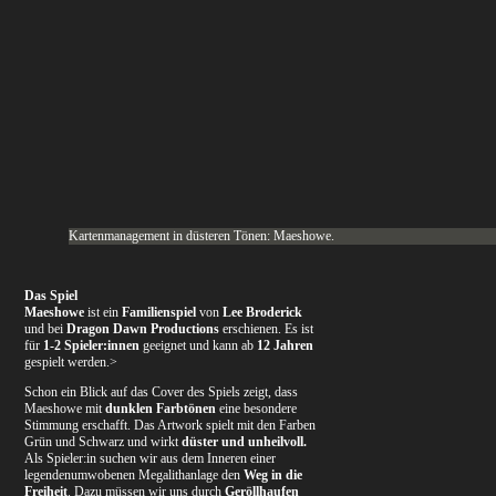
Kartenmanagement in düsteren Tönen: Maeshowe.
Das Spiel
Maeshowe
ist ein
Familienspiel
von
Lee Broderick
und bei
Dragon Dawn Productions
erschienen. Es ist
für
1-2 Spieler:innen
geeignet und kann ab
12 Jahren
gespielt werden.>
Schon ein Blick auf das Cover des Spiels zeigt, dass
Maeshowe mit
dunklen Farbtönen
eine besondere
Stimmung erschafft. Das Artwork spielt mit den Farben
Grün und Schwarz und wirkt
düster und unheilvoll.
Als Spieler:in suchen wir aus dem Inneren einer
legendenumwobenen Megalithanlage den
Weg in die
Freiheit
. Dazu müssen wir uns durch
Geröllhaufen