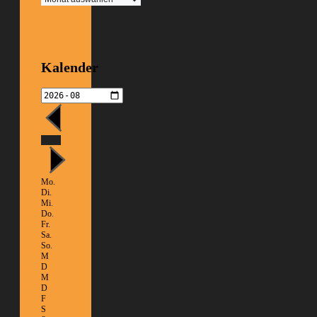
Kalender
Heute
Mo.
Di.
Mi.
Do.
Fr.
Sa.
So.
M
D
M
D
F
S