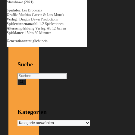
Maeshowe (2021)
Spielidee
: Lee Broderick
Grafik
: Matthias Catrein & Lars Munck
Verlag
: Dragon Dawn Productions
Spieler:innenanzahl
: 1-2 Spieler:innen
Altersempfehlung Verlag
: Ab 12 Jahren
Spieldauer
: 15 bis 30 Minuten
Generationentauglich
: nein
Suche
Suchen
nach:
Kategorien
Kategorien