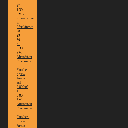
S
27
1:30
PM -
Spieletreffen
in
Pfarrkirchen
28
29
30
31
5:30
PM -
Altstadtfest
Pfarrkirchen
–
Familien-
Spiel-
Arena
auf
2.000m²
1
5:00
PM -
Altstadtfest
Pfarrkirchen
–
Familien-
Spiel-
Arena