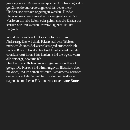
graben, die den Ausgang versperren. Je schwieriger das
gewählte Herausforderungslevel ist, desto mehr
Hindernisse müssen abgetragen werden. Für das
Unternehmen bleibt uns aber nur eingeschränkt Zeit.
Verlieren wir alle Leben oder gehen uns die Karten aus,
sterben wir und werden unfreiwillig zum Teil der
Legende.
Wir starten das Spiel mit
vier Leben und vier
Nahrung
. Das wird mit Tokens auf dem Tableau
markiert. Je nach Schwierigkeitsgrad entscheide ich
mich außerdem für drei bis fünf Hindernistokens, die
ebenfalls dort ihren Platz finden. Sind sie irgendwann
alle entsorgt, gewinne ich.
Das Deck aus
36 Karten
wird gemischt und bereit
gelegt. Die Karten sind stimmungsvoll illustriert, aber
makaber, und im selben düsteren Farbschema gestaltet,
das schon auf der Schachtel zu sehen ist. Außerdem
tragen sie im oberen Eck eine
rote oder blaue Rune
.