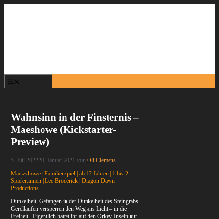
Zum
Inhalt
springen
Menü
Wahnsinn in der Finsternis –
Maeshowe (Kickstarter-
Preview)
5. Juli 2022
20. Januar 2021
von
Oli Clemens
Maewshowe | Familienspiel | ab 12 Jahren | 1 bis 2
Spieler:innen | Lee Broderick | Dragon Dawn
Productions
Dunkelheit. Gefangen in der Dunkelheit des Steingrabs.
Geröllaufen versperren den Weg ans Licht – in die
Freiheit. Eigentlich hattet ihr auf den Orkey-Inseln nur