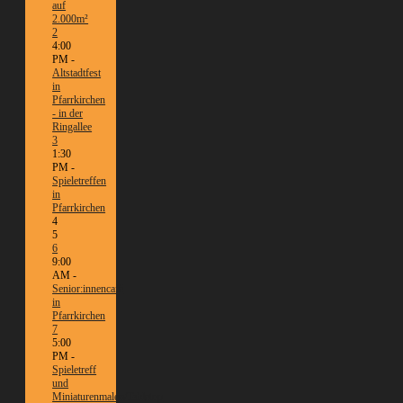
auf
2.000m²
2
4:00
PM -
Altstadtfest
in
Pfarrkirchen
- in der
Ringallee
3
1:30
PM -
Spieletreffen
in
Pfarrkirchen
4
5
6
9:00
AM -
Senior:innencafé
in
Pfarrkirchen
7
5:00
PM -
Spieletreff
und
Miniaturenmalen/Tabletop