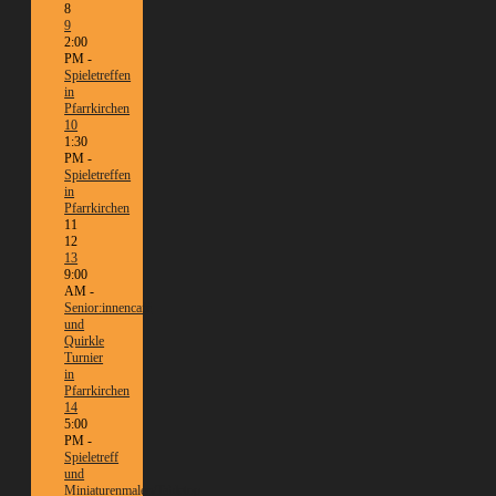
8
9
2:00
PM -
Spieletreffen
in
Pfarrkirchen
10
1:30
PM -
Spieletreffen
in
Pfarrkirchen
11
12
13
9:00
AM -
Senior:innencafé
und
Quirkle
Turnier
in
Pfarrkirchen
14
5:00
PM -
Spieletreff
und
Miniaturenmalen/Tabletop