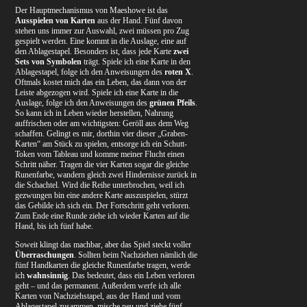
Der Hauptmechanismus von Maeshowe ist das
Ausspielen von Karten
aus der Hand. Fünf davon
stehen uns immer zur Auswahl, zwei müssen pro Zug
gespielt werden. Eine kommt in die Auslage, eine auf
den Ablagestapel. Besonders ist, dass jede Karte
zwei
Sets von Symbolen
trägt. Spiele ich eine Karte in den
Ablagestapel, folge ich den Anweisungen des
roten X
.
Oftmals kostet mich das ein Leben, das dann von der
Leiste abgezogen wird. Spiele ich eine Karte in die
Auslage, folge ich den Anweisungen des
grünen Pfeils
.
So kann ich in Leben wieder herstellen, Nahrung
auffrischen oder am wichtigsten: Geröll aus dem Weg
schaffen. Gelingt es mir, dorthin vier dieser „Graben-
Karten“ am Stück zu spielen, entsorge ich ein Schutt-
Token vom Tableau und komme meiner Flucht einen
Schritt näher. Tragen die vier Karten sogar die gleiche
Runenfarbe, wandern gleich zwei Hindernisse zurück in
die Schachtel. Wird die Reihe unterbrochen, weil ich
gezwungen bin eine andere Karte auszuspielen, stürzt
das Gebilde ich sich ein. Der Fortschritt geht verloren.
Zum Ende eine Runde ziehe ich wieder Karten auf die
Hand, bis ich fünf habe.
Soweit klingt das machbar, aber das Spiel steckt voller
Überraschungen
. Sollten beim Nachziehen nämlich die
fünf Handkarten die gleiche Runenfarbe tragen, werde
ich
wahnsinnig
. Das bedeutet, dass ein Leben verloren
geht – und das permanent. Außerdem werfe ich alle
Karten von Nachziehstapel, aus der Hand und vom
Ablagestapel zusammen, mische neu und ziehe fünf