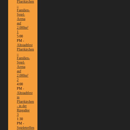
Pfarrkirchen
–
Familien-
Spiel-
Arena
auf
2.000m²
1
5:00
PM -
Altstadtfest
Pfarrkirchen
–
Familien-
Spiel-
Arena
auf
2.000m²
2
4:00
PM -
Altstadtfest
in
Pfarrkirchen
- in der
Ringallee
3
1:30
PM -
Spieletreffen