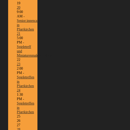
19
20
9:00
AM -
Senior:innencafé
in
Pfarrkirchen
21
5:00
PM -
Spieletreff
und
Miniaturenmalen/Tabletop
22
23
2:00
PM -
Spieletreffen
in
Pfarrkirchen
24
1:30
PM -
Spieletreffen
in
Pfarrkirchen
25
26
27
28