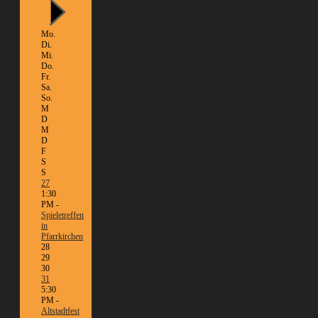
Mo.
Di.
Mi.
Do.
Fr.
Sa.
So.
M
D
M
D
F
S
S
27
1:30
PM -
Spieletreffen
in
Pfarrkirchen
28
29
30
31
5:30
PM -
Altstadtfest