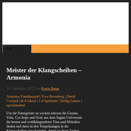
Zum
Inhalt
springen
Menü
Meister der Klangscheiben –
Armonia
16. September 2022
von
Katrin Baum
Armonia | Familienspiel | Uwe Rosenberg | David
Cochard | ab 8 Jahren | 1-4 Spielende | Skellig Games |
sprachneutral
Um die Naturgeister zu wecken müssen die Gnome,
Yetis, Cyc-hops und Octis aus dem Sagani Universum
die besten und wohlklingendsten Töne und Melodien
finden und diese in den Tempelanlagen in die
Klangscheiben einschmieden, damit sie ihren Zauber