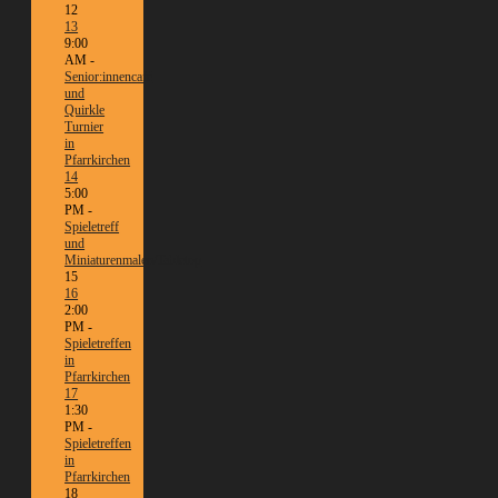
12
13
9:00
AM -
Senior:innencafé
und
Quirkle
Turnier
in
Pfarrkirchen
14
5:00
PM -
Spieletreff
und
Miniaturenmalen/Tabletop
15
16
2:00
PM -
Spieletreffen
in
Pfarrkirchen
17
1:30
PM -
Spieletreffen
in
Pfarrkirchen
18