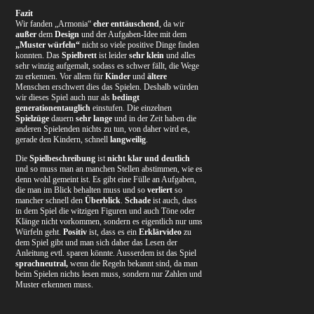
Fazit
Wir fanden „Armonia“
eher enttäuschend
, da wir
außer
dem
Design
und der Aufgaben-Idee mit dem
„Muster würfeln“
nicht so viele positive Dinge finden
konnten. Das
Spielbrett
ist leider
sehr klein
und alles
sehr winzig aufgemalt, sodass es schwer fällt, die Wege
zu erkennen. Vor allem für
Kinder
und
ältere
Menschen erschwert dies das Spielen. Deshalb würden
wir dieses Spiel auch nur als
bedingt
generationentauglich
einstufen. Die einzelnen
Spielzüge
dauern
sehr lange
und in der Zeit haben die
anderen Spielenden nichts zu tun, von daher wird es,
gerade den Kindern, schnell
langweilig
.
Die
Spielbeschreibung
ist
nicht
klar und deutlich
und so muss man an manchen Stellen abstimmen, wie es
denn wohl gemeint ist. Es gibt eine Fülle an Aufgaben,
die man im Blick behalten muss und so
verliert
so
mancher schnell den
Überblick
.
Schade
ist auch, dass
in dem Spiel die witzigen Figuren und auch Töne oder
Klänge nicht vorkommen, sondern es eigentlich nur ums
Würfeln geht.
Positiv
ist, dass es ein
Erklärvideo
zu
dem Spiel gibt und man sich daher das Lesen der
Anleitung evtl. sparen könnte. Ausserdem ist das Spiel
sprachneutral,
wenn die Regeln bekannt sind, da man
beim Spielen nichts lesen muss, sondern nur Zahlen und
Muster erkennen muss.