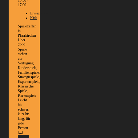
13:30 -
17:00
Erwachsene
Kids
Spieletreffen
in
Pfarrkirchen
Über
2000
Spiele
stehen
zur
Verfügung
Kinderspiele,
Familienspiele,
Strategiespiele,
Expertenspiele,
Klassische
Spiele,
Kartenspiele
Leicht
bis
schwer,
kurz bis
lang, für
jede
Person
[...]
Weitere