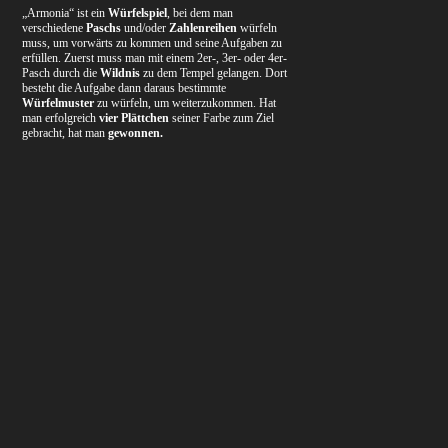
„Armonia“ ist ein
Würfelspiel
, bei dem man
verschiedene
Paschs
und/oder
Zahlenreihen
würfeln
muss, um vorwärts zu kommen und seine Aufgaben zu
erfüllen. Zuerst muss man mit einem 2er-, 3er- oder 4er-
Pasch durch die
Wildnis
zu dem Tempel gelangen. Dort
besteht die Aufgabe dann daraus bestimmte
Würfelmuster
zu würfeln, um weiterzukommen. Hat
man erfolgreich
vier Plättchen
seiner Farbe zum Ziel
gebracht, hat man
gewonnen.