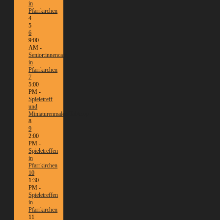
in
Pfarrkirchen
4
5
6
9:00
AM -
Senior:innencafé
in
Pfarrkirchen
7
5:00
PM -
Spieletreff
und
Miniaturenmalen/Tabletop
8
9
2:00
PM -
Spieletreffen
in
Pfarrkirchen
10
1:30
PM -
Spieletreffen
in
Pfarrkirchen
11