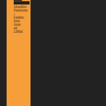
Informationen
Altstadtfest
Pfarrkirchen
–
Familien-
Spiel-
Arena
auf
2.000m²