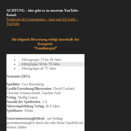
ACHTUNG – hier geht es zu unserem YouTube-
Kanal:
Spielecafé der Generationen – Jung und Alt Spielt –
YouTube
Die folgende Bewertung erfolgt innerhalb der
Kategorie:
“Familienspiel”
... Altersgruppe 13 bis 49 Jahre
... Altergruppe 50 bis 70 Jahre
... Altersgruppe ab 71 Jahre
Armonia (2021)
Spielidee
: Uwe Rosenberg
Grafik/Gestaltung/Illustration
: David Cochard,
Christian Schaarschmidt, Joachim Joch
Verlag
: Skellig Games
Anzahl der Spielenden
: 1-4
Altersempfehlung Verlag
: ab 8 Jahre
Spieldauer
: 45min.
Generationentauglichkeit:
nur bedingt
generationentauglich durch das sehr kleine Spielfeld mit
kleinen Zahlen