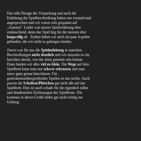
Das tolle Design der Verpackung und auch die
Einleitung der Spielbeschreibung haben uns erstmal total
angesprochen und wir waren sehr gespannt auf
„Amonia“. Leider war unsere Spielerfahrung eher
enttäuschend, denn das Spiel lieg für die meisten eher
la
ngweilig
ab. Zudem haben wir auch ein paar Aspekte
gefunden, die wir nicht so gelungen fanden.
Zuerst war für uns die
Spielanleitung
in manchen
Beschreibungen
nicht deutlich
und wir mussten so ein
bisschen rätseln, wie das denn gemeint sein könnte.
Dann fanden wir alles
viel zu klein
. Die
Wege
auf dem
Spielbrett kann man nur
schwer erkennen
und man
muss ganz genau hinschauen. Für
generationenübergreifendes Spielen ist das nichts. Auch
passen die
Scheiben/Plättchen
gar nicht alle auf das
Spielbrett. Dies ist auch schade für die eigentlich tollen
und detailreichen Zeichnungen des Spielbretts. Die
kommen in dieser Größe leider gar nicht richtig zur
Geltung.