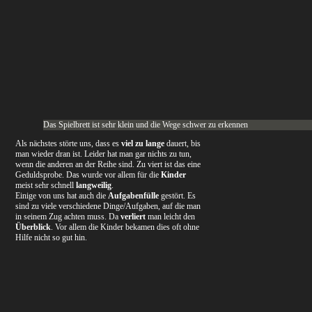
Das Spielbrett ist sehr klein und die Wege schwer zu erkennen
Als nächstes störte uns, dass es
viel zu lange
dauert, bis
man wieder dran ist. Leider hat man gar nichts zu tun,
wenn die anderen an der Reihe sind. Zu viert ist das eine
Geduldsprobe. Das wurde vor allem für die
Kinder
meist sehr schnell
langweilig
.
Einige von uns hat auch die
Aufgabenfülle
gestört. Es
sind zu viele verschiedene Dinge/Aufgaben, auf die man
in seinem Zug achten muss. Da
verliert
man leicht den
Überblick
. Vor allem die Kinder bekamen dies oft ohne
Hilfe nicht so gut hin.