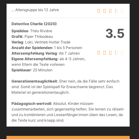
... Altersgruppe bis 12 Jahre
Detective Charlie (2020)
3.5
Spielidee
: Théo Rivière
Grafik
: Piper Thibodeau
Verlag
: Loki, Vertrieb Hutter Trade
Anzahl der Spielenden
: 1 bis 5 Personen
Altersempfehlung Verlag
: Ab 7 Jahren
Eigene Altersempfehlung:
ab 4-5 Jahren,
wenn Eltern die Texte vorlesen
Spieldauer
: 25 Minuten
Generationentauglichkeit:
Eher nein, da die Fälle sehr einfach
sind. Somit ist der Spielspaß für Erwachsene begrenzt. Das
Material ist generationentauglich.
Pädagogisch wertvoll:
Absolut. Kinder müssen
zusammenarbeiten, sich gegenseitig helfen. Sie lernen zu rätseln
und zu kombinieren und Leseanfänger:innen üben das Lesen, da
die Texte kurz und knapp sind.