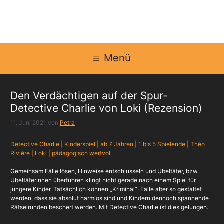
Zum
Inhalt
springen
Menü
Den Verdächtigen auf der Spur-
Detective Charlie von Loki (Rezension)
11. Juni 2021
von
Petra
Detective Charlie | Kinderspiel | ab 7 Jahren | 1 bis 5 Spielende | Théo
Rivière | Loki | pädagogisch wertvoll
Gemeinsam Fälle lösen, Hinweise entschlüsseln und Übeltäter, bzw.
Übeltäterinnen überführen klingt nicht gerade nach einem Spiel für
jüngere Kinder. Tatsächlich können „Kriminal“-Fälle aber so gestaltet
werden, dass sie absolut harmlos sind und Kindern dennoch spannende
Rätselrunden beschert werden. Mit Detective Charlie ist dies gelungen.