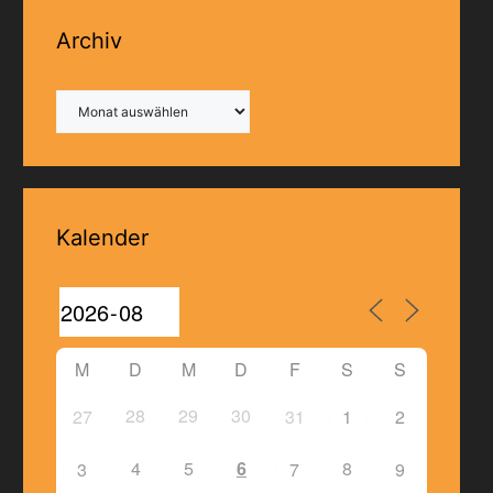
Archiv
Archiv
Kalender
M
D
M
D
F
S
S
28
29
30
27
31
1
2
4
5
6
8
3
7
9