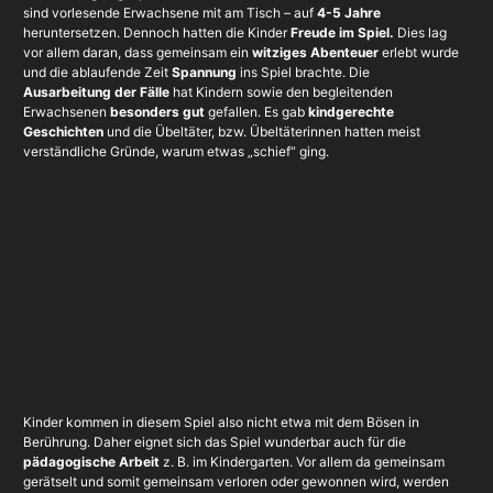
sind vorlesende Erwachsene mit am Tisch – auf
4-5 Jahre
heruntersetzen. Dennoch hatten die Kinder
Freude im Spiel.
Dies lag
vor allem daran, dass gemeinsam ein
witziges Abenteuer
erlebt wurde
und die ablaufende Zeit
Spannung
ins Spiel brachte. Die
Ausarbeitung der Fälle
hat Kindern sowie den begleitenden
Erwachsenen
besonders gut
gefallen. Es gab
kindgerechte
Geschichten
und die Übeltäter, bzw. Übeltäterinnen hatten meist
verständliche Gründe, warum etwas „schief“ ging.
Kinder kommen in diesem Spiel also nicht etwa mit dem Bösen in
Berührung. Daher eignet sich das Spiel wunderbar auch für die
pädagogische Arbeit
z. B. im Kindergarten. Vor allem da gemeinsam
gerätselt und somit gemeinsam verloren oder gewonnen wird, werden