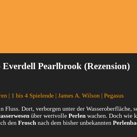
– Everdell Pearlbrook (Rezension)
ren | 1 bis 4 Spielende | James A. Wilson | Pegasus
 Fluss. Dort, verborgen unter der Wasseroberfläche, s
asserwesen
über wertvolle
Perlen
wachen. Doch wie 
ach den
Frosch
nach dem bisher unbekannten
Perlenba