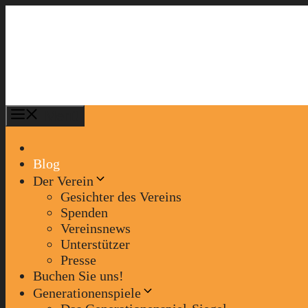
Zum
Inhalt
springen
Menü
Blog
Der Verein
Gesichter des Vereins
Spenden
Vereinsnews
Unterstützer
Presse
Buchen Sie uns!
Generationenspiele