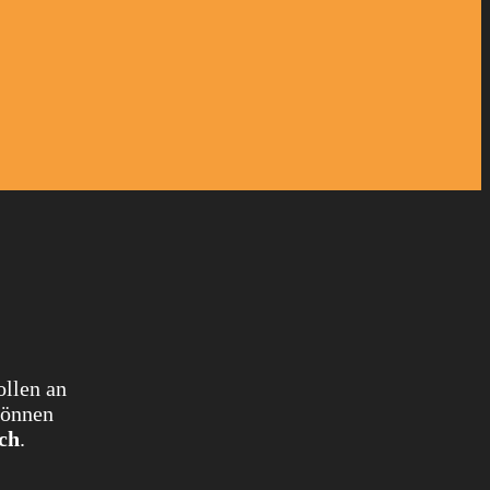
ollen an
können
ch
.