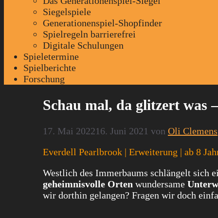
Das Generationenspiel-Siegel
Siegelspiele
Generationenspiel-Shopfinder
Spielregeln barrierefrei
Digitale Schulungen
Spieletermine
Spielberichte
Forschung
Schau mal, da glitzert was 
17. Mai 2022
16. Juni 2021
von
Oli Clemens
Everdell Pearlbrook | Erweiterung | ab 8 Jah
Westlich des Immerbaums schlängelt sich ein
geheimnisvolle Orten
wundersame
Unterw
wir dorthin gelangen? Fragen wir doch einf