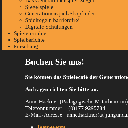
Das Generationenspiel-Siegel
Siegelspiele
Generationenspiel-Shopfinder
Spielregeln barrierefrei
Digitale Schulungen
Spieletermine
Spielberichte
Forschung
Buchen Sie uns!
Sie können das Spielecafé der Generatio
Anfragen richten Sie bitte an:
Anne Hackner (Pädagogische Mitarbeiterin)
Telefonnummer: (0)177 9295784
E-Mail-Adresse: anne.hackner(at)jungundal
Teamevents