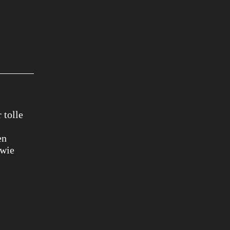
 tolle
en
owie