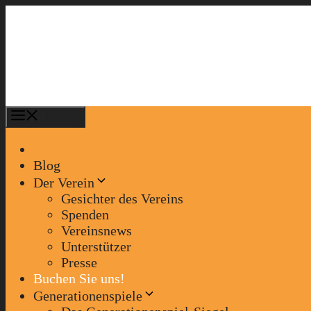
Zum
Inhalt
springen
Menü
Blog
Der Verein
Gesichter des Vereins
Spenden
Vereinsnews
Unterstützer
Presse
Buchen Sie uns!
Generationenspiele