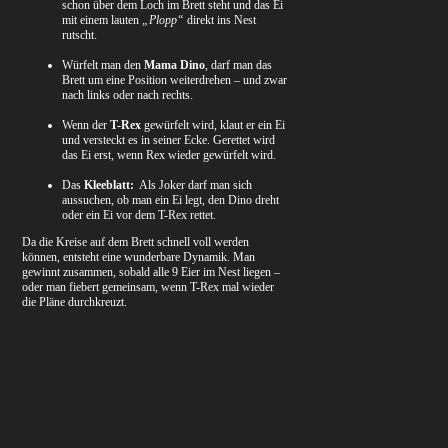
schon über dem Loch im Brett steht und das Ei
mit einem lauten
„Plopp“
direkt ins Nest
rutscht.
Würfelt man den
Mama Dino
, darf man das
Brett um eine Position weiterdrehen – und zwar
nach links oder nach rechts.
Wenn der
T-Rex
gewürfelt wird, klaut er ein Ei
und versteckt es in seiner Ecke. Gerettet wird
das Ei erst, wenn Rex wieder gewürfelt wird.
Das
Kleeblatt:
Als Joker darf man sich
aussuchen, ob man ein Ei legt, den Dino dreht
oder ein Ei vor dem T-Rex rettet.
Da die Kreise auf dem Brett schnell voll werden
können, entsteht eine wunderbare Dynamik. Man
gewinnt zusammen, sobald alle 9 Eier im Nest liegen –
oder man fiebert gemeinsam, wenn T-Rex mal wieder
die Pläne durchkreuzt.