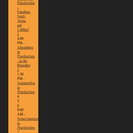
Pfarrkirchen
–
Familien-
Spiel-
Arena
auf
2.000m²
2
4:00
PM -
Altstadtfest
in
Pfarrkirchen
- in der
Ringallee
3
1:30
PM -
Spieletreffen
in
Pfarrkirchen
4
5
6
9:00
AM -
Senior:innencafé
in
Pfarrkirchen
7