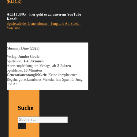
(KLICK)
ACHTUNG – hier geht es zu unserem YouTube-
Kanal:
Spielecafé der Generationen – Jung und Alt Spielt –
YouTube
Mummy Dino (2025)
Verlag:
Jumbo Goula
Spielende:
1-4 Personen
Altersempfehlung des Verlags:
ab 2 Jahren
Spieldauer:
10 Minuten
Generationentauglichkeit:
Keine komplizierten
Regeln, gut erkennbares Material. Ein Spaß für Jung
und Alt.
Suche
Suchen
nach: