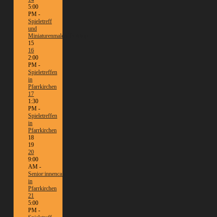
5:00
PM -
Spieletreff
und
Miniaturenmalen/Tabletop
15
16
2:00
PM -
Spieletreffen
in
Pfarrkirchen
17
1:30
PM -
Spieletreffen
in
Pfarrkirchen
18
19
20
9:00
AM -
Senior:innencafé
in
Pfarrkirchen
21
5:00
PM -