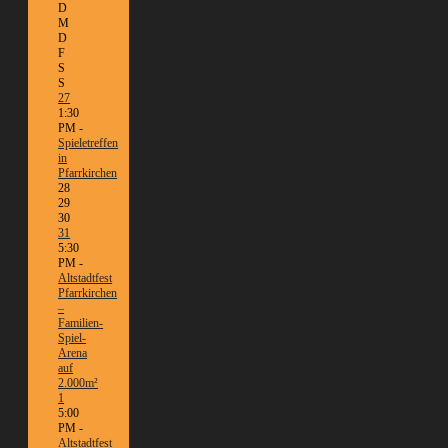
D
M
D
F
S
S
27
1:30
PM -
Spieletreffen
in
Pfarrkirchen
28
29
30
31
5:30
PM -
Altstadtfest
Pfarrkirchen
–
Familien-
Spiel-
Arena
auf
2.000m²
1
5:00
PM -
Altstadtfest