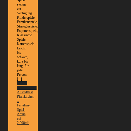
Spiele
stehen
zur
Verfügung
Kinderspiele,
Familienspiele,
Strategiespiele,
Expertenspiele,
Klassische
Spiele,
Kartenspiele
Leicht
bis
schwer,
kurz bis
lang, für
jede
Person
[...]
Weitere
Informationen
Altstadtfest
Pfarrkirchen
–
Familien-
Spiel-
Arena
auf
2.000m²