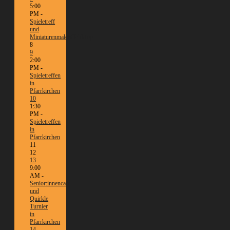
5:00
PM -
Spieletreff
und
Miniaturenmalen/Tabletop
8
9
2:00
PM -
Spieletreffen
in
Pfarrkirchen
10
1:30
PM -
Spieletreffen
in
Pfarrkirchen
11
12
13
9:00
AM -
Senior:innencafé
und
Quirkle
Turnier
in
Pfarrkirchen
14