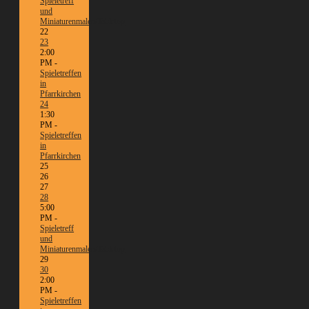
Spieletreff
und
Miniaturenmalen/Tabletop
22
23
2:00
PM -
Spieletreffen
in
Pfarrkirchen
24
1:30
PM -
Spieletreffen
in
Pfarrkirchen
25
26
27
28
5:00
PM -
Spieletreff
und
Miniaturenmalen/Tabletop
29
30
2:00
PM -
Spieletreffen