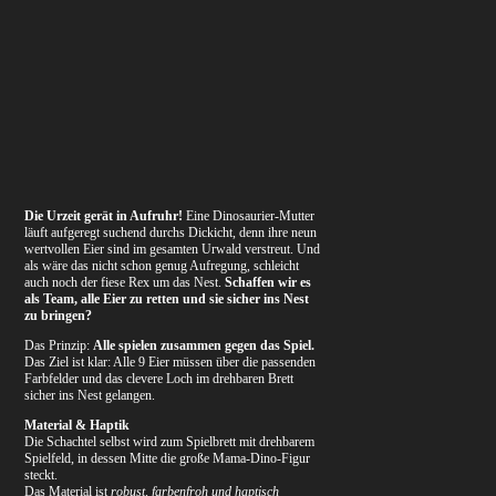
Die Urzeit gerät in Aufruhr!
Eine Dinosaurier-Mutter
läuft aufgeregt suchend durchs Dickicht, denn ihre neun
wertvollen Eier sind im gesamten Urwald verstreut. Und
als wäre das nicht schon genug Aufregung, schleicht
auch noch der fiese Rex um das Nest.
Schaffen wir es
als Team, alle Eier zu retten und sie sicher ins Nest
zu bringen?
Das Prinzip:
Alle spielen zusammen gegen das Spiel.
Das Ziel ist klar: Alle 9 Eier müssen über die passenden
Farbfelder und das clevere Loch im drehbaren Brett
sicher ins Nest gelangen.
Material & Haptik
Die Schachtel selbst wird zum Spielbrett mit drehbarem
Spielfeld, in dessen Mitte die große Mama-Dino-Figur
steckt.
Das Material ist
robust, farbenfroh und haptisch