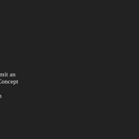
amit an
Concept
n