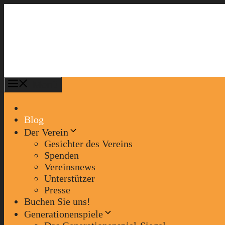
Zum
Inhalt
springen
Menü
Blog
Der Verein
Gesichter des Vereins
Spenden
Vereinsnews
Unterstützer
Presse
Buchen Sie uns!
Generationenspiele