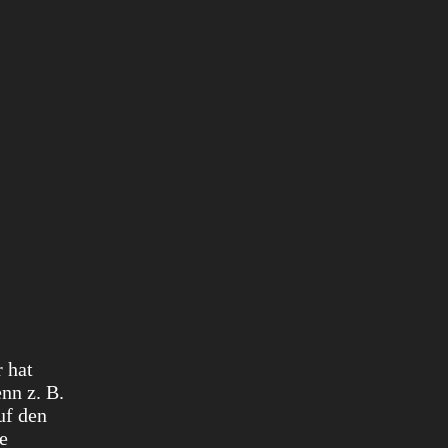
r hat
nn z. B.
uf den
e