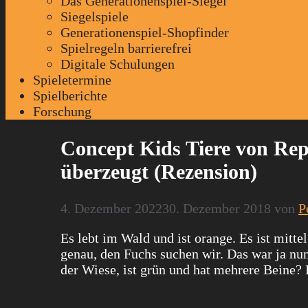
Das Generationenspiel-Siegel
Siegelspiele
Generationenspiel-Shopfinder
Spielregeln barrierefrei
Digitale Schulungen
Spieletermine
Spielberichte
Forschung
Concept Kids Tiere von Repo
überzeugt (Rezension)
4. Dezember 2022
30. Dezember 2018
von
P
Es lebt im Wald und ist orange. Es ist mitte
genau, den Fuchs suchen wir. Das war ja nun
der Wiese, ist grün und hat mehrere Beine? 