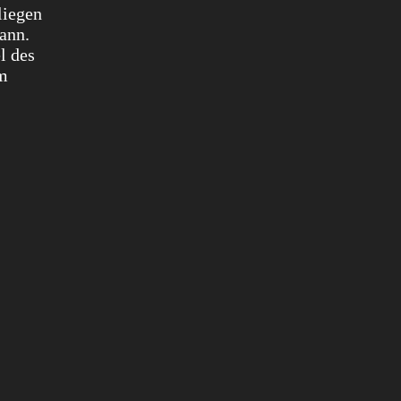
liegen
kann.
l des
em