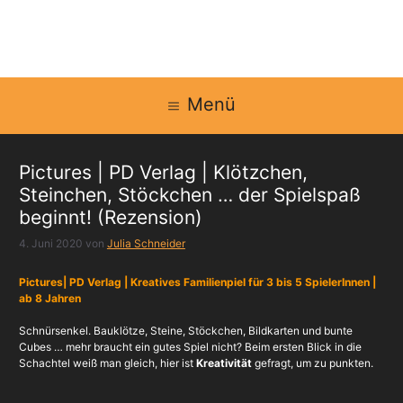
Zum
Inhalt
springen
Menü
Pictures | PD Verlag | Klötzchen,
Steinchen, Stöckchen … der Spielspaß
beginnt! (Rezension)
4. Juni 2020
von
Julia Schneider
Pictures| PD Verlag | Kreatives Familienpiel für 3 bis 5 SpielerInnen |
ab 8 Jahren
Schnürsenkel. Bauklötze, Steine, Stöckchen, Bildkarten und bunte
Cubes … mehr braucht ein gutes Spiel nicht? Beim ersten Blick in die
Schachtel weiß man gleich, hier ist
Kreativität
gefragt, um zu punkten.