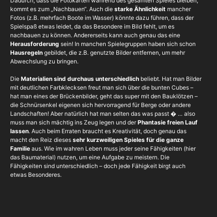
Dadurch, dass die Fotokarten während des gesamten Spieles bleiben,
kommt es zum „Nachbauen“. Auch die
starke Ähnlichkeit
mancher
Fotos (z.B. mehrfach Boote im Wasser) könnte dazu führen, dass der
Spielspaß etwas leidet, da das Besondere im Bild fehlt, um es
nachbauen zu können. Andererseits kann auch genau das eine
Herausforderung
sein! In manchen Spielegruppen haben sich schon
Hausregeln
gebildet, die z.B. genutzte Bilder entfernen, um mehr
Abwechslung zu bringen.
Die
Materialien sind durchaus unterschiedlich
beliebt. Hat man Bilder
mit deutlichen Farbklecksen freut man sich über die bunten Cubes –
hat man eines der Brückenbilder, geht das super mit den Bauklötzen –
die Schnürsenkel eigenen sich hervorragend für Berge oder andere
Landschaften! Aber natürlich hat man selten das was passt � … also
muss man sich mächtig ins Zeug legen und der
Phantasie freien Lauf
lassen
. Auch beim Erraten braucht es Kreativität, doch genau das
macht den Reiz dieses
sehr kurzweiligen Spieles für die ganze
Familie
aus. Wie im wahren Leben muss jeder seine Fähigkeiten (hier
das Baumaterial) nutzen, um eine Aufgabe zu meistern. Die
Fähigkeiten sind unterschiedlich – doch jede Fähigkeit birgt auch
etwas Besonderes.