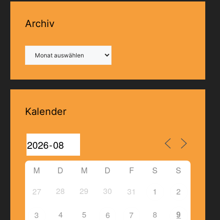
Archiv
Archiv
Kalender
M
D
M
D
F
S
S
28
29
30
27
31
1
2
4
5
8
9
3
6
7