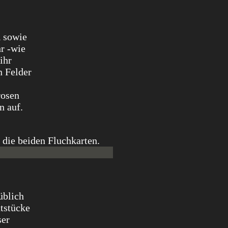
n
sowie
hr -wie
ihr
n Felder
rosen
n auf.
üblich
tstücke
ser