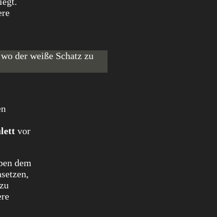
iegt.
ere
, wo der weiße Schatz zu
en
ett
vor
eben dem
nsetzen,
 zu
ere