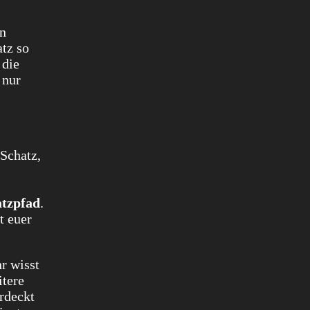
en
tz so
 die
 nur
Schatz,
atzpfad
.
t euer
hr wisst
itere
erdeckt