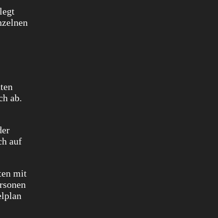
legt
inzelnen
uten
ch ab.
der
ch auf
ten mit
ersonen
elplan