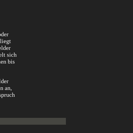
oder
liegt
elder
lt sich
nen bis
lder
n an,
spruch