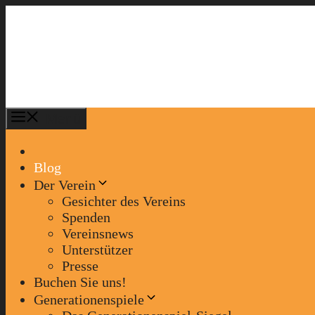
Zum
Inhalt
springen
Menü
Blog
Der Verein
Gesichter des Vereins
Spenden
Vereinsnews
Unterstützer
Presse
Buchen Sie uns!
Generationenspiele