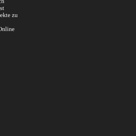
ch
st
ekte zu
Online