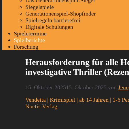
Das Generationenspiel-Siegel
Siegelspiele
Generationenspiel-Shopfinder
Spielregeln barrierefrei
Digitale Schulungen
Spieletermine
Spielberichte
Forschung
Herausforderung für alle H
investigative Thriller (Reze
15. Oktober 2025
15. Oktober 2025
von
Jen
Vendetta
|
Krimispiel
|
ab 14 Jahren
|
1-6 Pe
Noctis Verlag