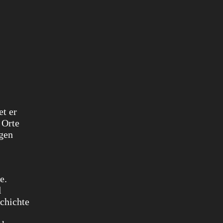
et er
 Orte
igen
e.
l
schichte