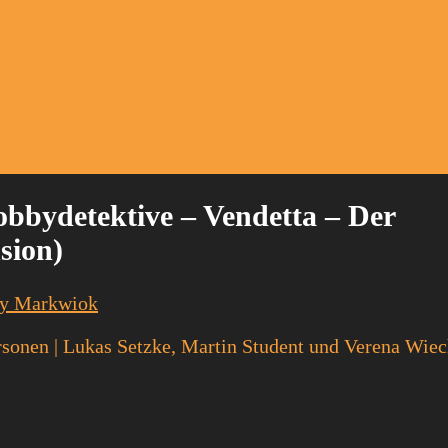
obbydetektive – Vendetta – Der
nsion)
ny Markwiok
rsonen
|
Lukas Setzke, Martin Student und Verena Wie