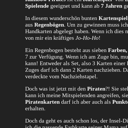
Spielende
geeignet und kann ab
7 Jahren
ge
In diesem wunderschön bunten
Kartenspiel
aus
Regenbögen
. Um zu gewinnen muss ich
Handkarten abgelegt haben. Wenn ich dies 
von mir ein kräftiges
Jo-Ho-Ho
!
Ein Regenbogen besteht aus sieben
Farben,
7 zur Verfügung. Wenn ich am Zuge bin, mu
kann! Entweder als Set, also 3 Karten einer
Zuges darf ich dann 2 Karten nachziehen. D
verdeckte vom Nachziehstapel.
Doch was ist jetzt mit den
Piraten
?! Sie st
kann ich meine Mitspielenden angreifen, sie
Piratenkarten
darf ich aber auch als
Punkt
erhalten.
Doch da geht es auch schon los, der Insel-D
ich die passende Farbkarte seiner Mama auf