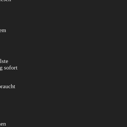
dem
lste
g sofort
braucht
hen