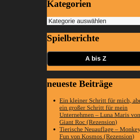
Kategorien
Kategorien
Spielberichte
A bis Z
neueste Beiträge
Ein kleiner Schritt für mich, ab
ein großer Schritt für mein
Unternehmen – Luna Maris vo
Giant Roc (Rezension)
Tierische Neuauflage – Monke
Fun von Kosmos (Rezension)