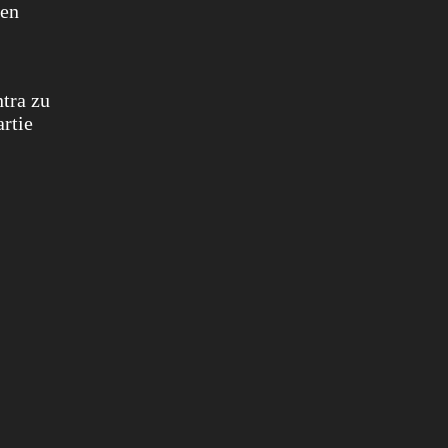
fen
tra zu
rtie