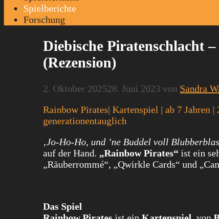
Spielberichte
Forschung
Diebische Piratenschlacht 
(Rezension)
2. Oktober 2025
28. Juni 2023
von
Sandra W
Rainbow Pirates| Kartenspiel | ab 7 Jahren |
generationentauglich
‚
Jo-Ho-Ho, und ’ne Buddel voll Blubberbla
auf der Hand.
„Rainbow Pirates“
ist ein s
„Räuberrommé“, „Qwirkle Cards“ und „Can
Das Spiel
Rainbow Pirates
ist ein
Kartenspiel
von
B