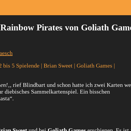
– Rainbow Pirates von Goliath Gam
aesch
 2 bis 5 Spielende | Brian Sweet | Goliath Games |
sen!
‚, rief Blindbart und schon hatte ich zwei Karten w
ehr diebisches Sammelkartenspiel. Ein bisschen
asta“.
rian Sweet
und bei
Goliath Games
erschienen. Es ist