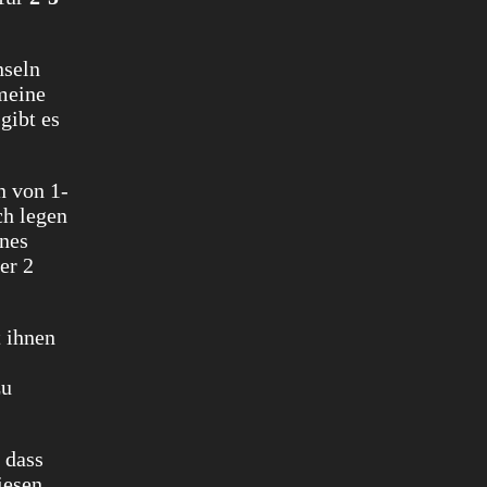
nseln
meine
gibt es
n von 1-
ch legen
ines
er 2
 ihnen
u
 dass
iesen