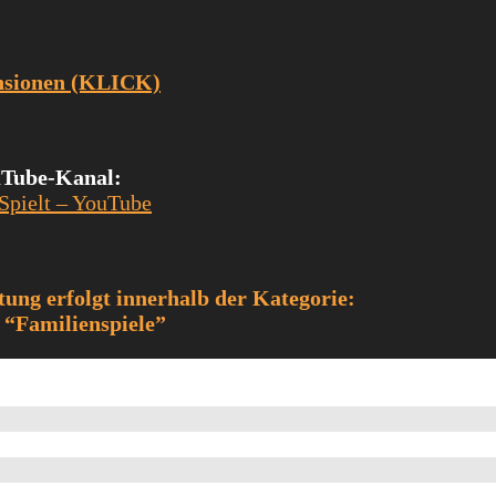
ensionen (KLICK)
uTube-Kanal:
 Spielt – YouTube
tung erfolgt innerhalb der Kategorie:
“Familienspiele”