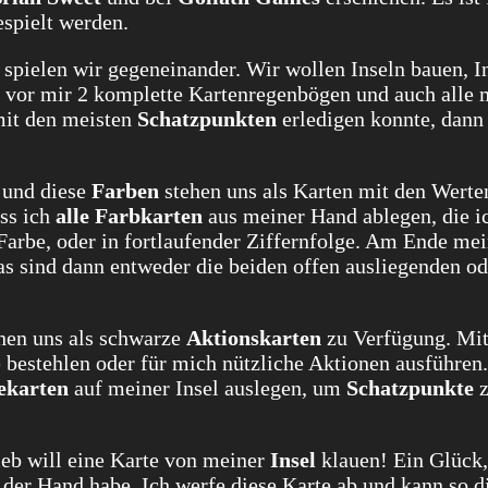
spielt werden.
spielen wir gegeneinander. Wir wollen Inseln bauen, I
 vor mir 2 komplette Kartenregenbögen und auch alle 
mit den meisten
Schatzpunkten
erledigen konnte, dann 
und diese
Farben
stehen uns als Karten mit den Werte
ss ich
alle
Farbkarten
aus meiner Hand ablegen, die i
 Farbe, oder in fortlaufender Ziffernfolge. Am Ende me
as sind dann entweder die beiden offen ausliegenden od
ehen uns als schwarze
Aktionskarten
zu Verfügung. Mit
 bestehlen oder für mich nützliche Aktionen ausführen.
ekarten
auf meiner Insel auslegen, um
Schatzpunkte
z
ieb will eine Karte von meiner
Insel
klauen! Ein Glück,
 der Hand habe. Ich werfe diese Karte ab und kann so d