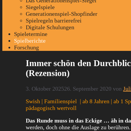
Das Generationenspiel-Siegel
Siegelspiele
Generationenspiel-Shopfinder
Spielregeln barrierefrei
Digitale Schulungen
Spieletermine
Spielberichte
Forschung
Immer schön den Durchblic
(Rezension)
3. Oktober 2025
26. September 2020
von
Jul
Swish | Familienspiel | ab 8 Jahren | ab 1 S
pädagogisch wertvoll
Das Runde muss in das Eckige … äh in d
werden, doch ohne die Auslage zu berühren.