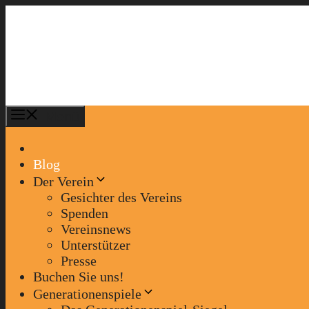
Zum
Inhalt
springen
Menü
Blog
Der Verein
Gesichter des Vereins
Spenden
Vereinsnews
Unterstützer
Presse
Buchen Sie uns!
Generationenspiele