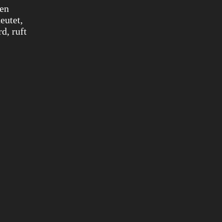
ten
eutet,
d, ruft