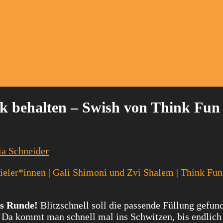
k behalten – Swish von Think Fun
ia Schneider
pieler*innen | Gali Shimoni und Zvi Shalem | Think Fun 
as Runde!
Blitzschnell soll die passende Füllung gefun
 Da kommt man schnell mal ins Schwitzen, bis endlich