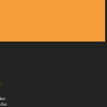
|
den
 das