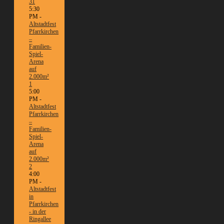
31
5:30
PM -
Altstadtfest
Pfarrkirchen
–
Familien-
Spiel-
Arena
auf
2.000m²
1
5:00
PM -
Altstadtfest
Pfarrkirchen
–
Familien-
Spiel-
Arena
auf
2.000m²
2
4:00
PM -
Altstadtfest
in
Pfarrkirchen
- in der
Ringallee