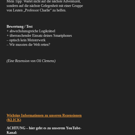
Mein Tipp: Wartet nicht auf die nächste Adventszeit,
sondern auf die nächste Gelegenheit mit einer Gruppe
von Leuten „Professor Charlie“ zu helfen.
Bewertung / Test
+ abwechslunsgreiche Logikrätsel
+ überraschender Einsatz deines Smartphones
– optisch kein Meisterwerk
– Wir mussten die Welt retten?
(
Eine Rezension von Oli Clemens)
Wichtige Informationen zu unseren Rezensionen
(KLICK)
ACHTUNG – hier geht es zu unserem YouTube-
Kanal: