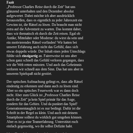
Fazit
„Professor Charlies Reise durch die Zeit“ hat uns
glänzend unterhalten und den Dezember absolut
aufgewertet. Dabei möchte ich aber ausdrücklich
herausstellen, dass es eigentlich zu jeder Jahreszeit ein
Gewinn ist, die Rätsel zu lösen. Da braucht man nicht
extra auf die Adventzeit zu warten. Das kommt daher,
dass wir thematisch eh durch die Zeit reisen. Egal ob
Antike, Mittelalter oder Moderne: du wirst da sein und
ein motivierendes Rätsel vorfinden! Wir hatten bei
unserer Erfahrung auch nicht das Gefühl, dass sich
etwas doppeln würde. Der Inhalt eines jeden Umschlags
fühlte sich
einzigartig
an. Fairerweise ist uns aber
schon ganz schnell das Gefühl verloren gegangen, dass
wir die Welt retten müssten. Und auch das Geheimnis
verloren wir schnell aus dem Sinn. Das hat uns aber in
unserem Spielspaß nicht gestört.
Der optischen Aufmachung gelingt es, dass alle Rätsel
eindeutig zu erkennen und dann auch zu lösen sind.
Aber so ein optisches Feuerwerk war es dann doch
nicht. Aber zum Glück ist „Professor Charlies Reise
durch die Zeit“ ja kein Spiel primär für das Auge,
sondern für das Gehirn. Und da punktet das Spiel!
Generationentauglich ist es nur bedingt. Dafür ist die
Schrift in der Regel zu klein. Und auch mit deinem
Smartphone solltest du wirklich gut umgehen können.
Aber es ist ja eine Teamerfahrung. Unterstützt euch
einfach gegenseitig, wo ihr selbst Defizite habt.