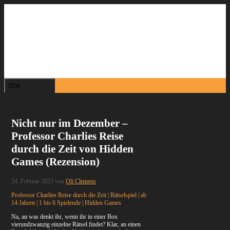
Zum
Inhalt
springen
Menü
Nicht nur im Dezember –
Professor Charlies Reise
durch die Zeit von Hidden
Games (Rezension)
24. Februar 2023
von
Oli Clemens
Professor Charlies Reise durch die Zeit | Rätselspiel | ab
14 Jahren | 1 bis 6 Spielende | Hidden Games
Na, an was denkt ihr, wenn ihr in einer Box
vierundzwanzig einzelne Rätsel findet? Klar, an einen