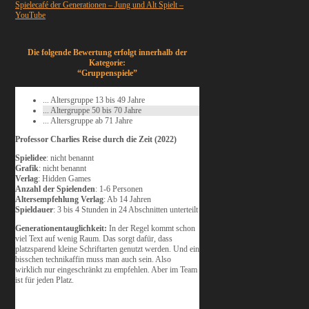
Spielecafé der Generationen – Jung und Alt Spielt –
YouTube
Die folgende Bewertung erfolgt innerhalb der
Kategorie:
“Gruppenspiele”
... Altersgruppe 13 bis 49 Jahre
... Altergruppe 50 bis 70 Jahre
... Altersgruppe ab 71 Jahre
Professor Charlies Reise durch die Zeit (2022)
Spielidee
: nicht benannt
Grafik
: nicht benannt
Verlag
: Hidden Games
Anzahl der Spielenden
: 1-6 Personen
Altersempfehlung Verlag
: Ab 14 Jahren
Spieldauer
: 3 bis 4 Stunden in 24 Abschnitten unterteilt
Generationentauglichkeit:
In der Regel kommt schon
viel Text auf wenig Raum. Das sorgt dafür, dass
platzsparend kleine Schriftarten genutzt werden. Und ein
bisschen technikaffin muss man auch sein. Also
wirklich nur eingeschränkt zu empfehlen. Aber im Team
ist für jeden Platz.