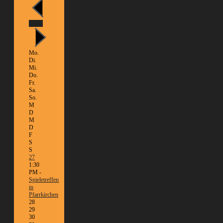
Heute
Mo.
Di.
Mi.
Do.
Fr.
Sa.
So.
M
D
M
D
F
S
S
27
1:30
PM -
Spieletreffen
in
Pfarrkirchen
28
29
30