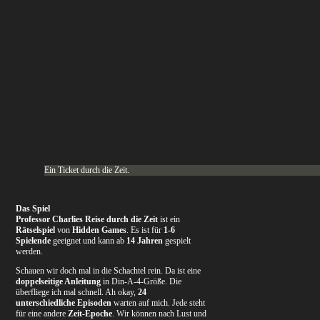
Ein Ticket durch die Zeit.
Das Spiel
Professor Charlies Reise durch die Zeit
ist ein
Rätselspiel
von
Hidden Games
. Es ist für
1-6
Spielende
geeignet und kann ab
14 Jahren
gespielt
werden.
Schauen wir doch mal in die Schachtel rein. Da ist eine
doppelseitige Anleitung
in Din-A-4-Größe. Die
überfliege ich mal schnell. Ah okay,
24
unterschiedliche Episoden
warten auf mich. Jede steht
für eine andere
Zeit-Epoche
. Wir können nach Lust und