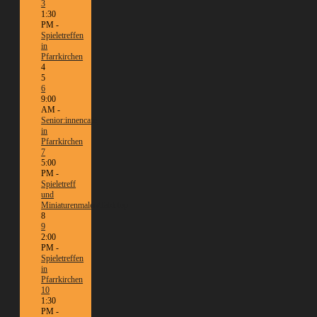
3
1:30
PM -
Spieletreffen
in
Pfarrkirchen
4
5
6
9:00
AM -
Senior:innencafé
in
Pfarrkirchen
7
5:00
PM -
Spieletreff
und
Miniaturenmalen/Tabletop
8
9
2:00
PM -
Spieletreffen
in
Pfarrkirchen
10
1:30
PM -