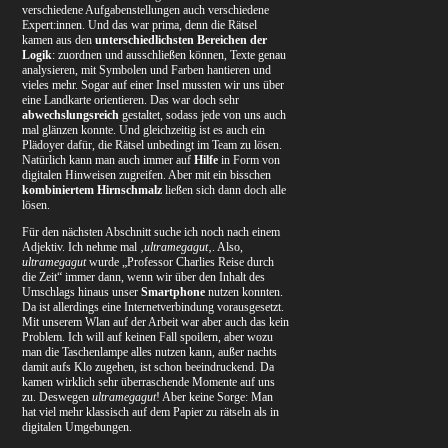
verschiedene Aufgabenstellungen auch verschiedene
Expert:innen. Und das war prima, denn die Rätsel
kamen aus den
unterschiedlichsten Bereichen der
Logik
: zuordnen und ausschließen können, Texte genau
analysieren, mit Symbolen und Farben hantieren und
vieles mehr. Sogar auf einer Insel mussten wir uns über
eine Landkarte orientieren. Das war doch sehr
abwechslungsreich
gestaltet, sodass jede von uns auch
mal glänzen konnte. Und gleichzeitig ist es auch ein
Plädoyer dafür, die Rätsel unbedingt im Team zu lösen.
Natürlich kann man auch immer auf
Hilfe
in Form von
digitalen Hinweisen zugreifen. Aber mit ein bisschen
kombiniertem Hirnschmalz
ließen sich dann doch alle
lösen.
Für den nächsten Abschnitt suche ich noch nach einem
Adjektiv. Ich nehme mal ‚
ultramegagut
‚. Also,
ultramegagut
wurde „Professor Charlies Reise durch
die Zeit“ immer dann, wenn wir über den Inhalt des
Umschlags hinaus unser
Smartphone
nutzen konnten.
Da ist allerdings eine Internetverbindung vorausgesetzt.
Mit unserem Wlan auf der Arbeit war aber auch das kein
Problem. Ich will auf keinen Fall spoilern, aber wozu
man die Taschenlampe alles nutzen kann, außer nachts
damit aufs Klo zugehen, ist schon beeindruckend. Da
kamen wirklich sehr überraschende Momente auf uns
zu. Deswegen
ultramegagut
! Aber keine Sorge: Man
hat viel mehr klassisch auf dem Papier zu rätseln als in
digitalen Umgebungen.