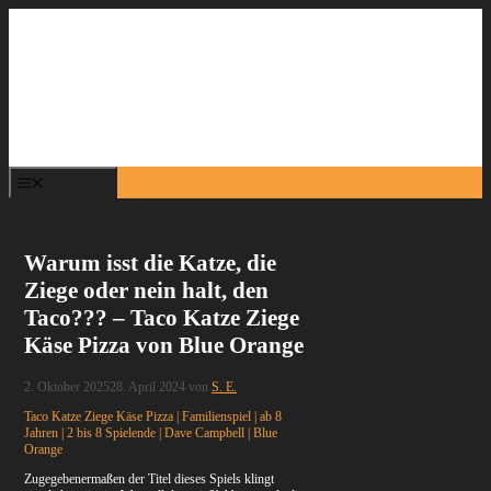
Zum
Inhalt
springen
Menü
Warum isst die Katze, die
Ziege oder nein halt, den
Taco??? – Taco Katze Ziege
Käse Pizza von Blue Orange
2. Oktober 2025
28. April 2024
von
S. E.
Taco Katze Ziege Käse Pizza | Familienspiel | ab 8
Jahren | 2 bis 8 Spielende | Dave Campbell | Blue
Orange
Zugegebenermaßen der Titel dieses Spiels klingt