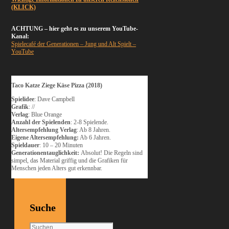
(KLICK)
ACHTUNG – hier geht es zu unserem YouTube-
Kanal:
Spielecafé der Generationen – Jung und Alt Spielt –
YouTube
Taco Katze Ziege Käse Pizza (2018)
Spielidee
: Dave Campbell
Grafik
:
//
Verlag
: Blue Orange
Anzahl der Spielenden
: 2-8 Spielende.
Altersempfehlung Verlag
: Ab 8 Jahren.
Eigene Altersempfehlung:
Ab 6 Jahren.
Spieldauer
: 10 – 20 Minuten
Generationentauglichkeit:
Absolut! Die Regeln sind
simpel, das Material griffig und die Grafiken für
Menschen jeden Alters gut erkennbar.
Suche
Suchen