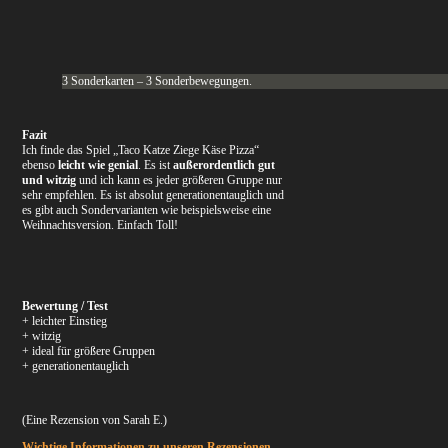
3 Sonderkarten – 3 Sonderbewegungen.
Fazit
Ich finde das Spiel „Taco Katze Ziege Käse Pizza“
ebenso
leicht wie genial
. Es ist
außerordentlich gut
und witzig
und ich kann es jeder größeren Gruppe nur
sehr empfehlen. Es ist absolut generationentauglich und
es gibt auch Sondervarianten wie beispielsweise eine
Weihnachtsversion. Einfach Toll!
Bewertung / Test
+ leichter Einstieg
+ witzig
+ ideal für größere Gruppen
+ generationentauglich
(Eine Rezension von Sarah E.)
Wichtige Informationen zu unseren Rezensionen