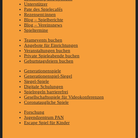
Unterstützer
Pate des Spielecafés
Rezensent:innen
Blog – Spielberichte
Blog – Vereinsnews
Spieltermine
Teamevents buchen
Angebote für Einrichtungen
Veranstaltungen buchen
Private Spieleabende buchen
Geburtstagsfeiern buchen
Generationenspiele
Generationenspiel-Siegel
Siegel-Spiele
Digitale Schulungen
Spielregeln barrierefrei
Gesellschaftsspiele für Videokonferenzen
Coronataugliche Spiele
Forschung
Jugendzentrum PAN
Escape Spiel für Kinder