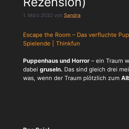
Rezension)
1. März 2022
von
Sandra
Escape the Room – Das verfluchte Pupp
Spielende | Thinkfun
Puppenhaus und Horror
– ein Traum w
dabei
gruseln.
Das sind gleich drei me
was, wenn der Traum plötzlich zum
Al