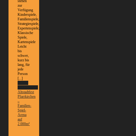
stehen
zur
Verfügung
Kinderspiele,
Familienspiele,
Strategiespiele,
Expertenspiele,
Klassische
Spiele,
Kartenspiele
Leicht
bis
schwer,
kurz bis
lang, für
jede
Person
[...]
Weitere
Informationen
Altstadtfest
Pfarrkirchen
–
Familien-
Spiel-
Arena
auf
2.000m²