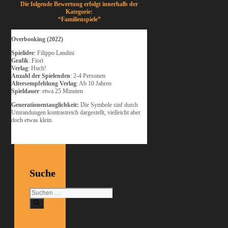
Die folgende Bewertung erfolgt innerhalb der
Kategorie:
“Familienspiele”
Overbooking (2022)
Spielidee
: Filippo Landini
Grafik
: Fiori
Verlag
: Huch!
Anzahl der Spielenden
: 2-4 Personen
Altersempfehlung Verlag
: Ab 10 Jahren
Spieldauer
: etwa 25 Minuten
Generationentauglichkeit:
Die Symbole sinf durch
Umrandungen kontrastreich dargestellt, vielleicht aber
doch etwas klein.
Suche
Suchen
nach: