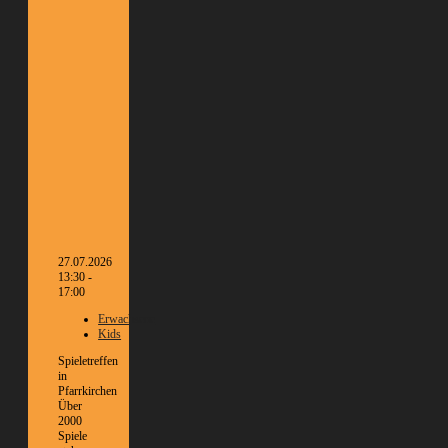
27.07.2026
13:30 -
17:00
Erwachsene
Kids
Spieletreffen
in
Pfarrkirchen
Über
2000
Spiele