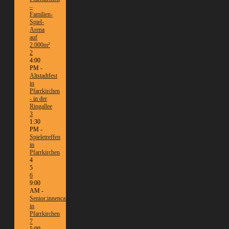
–
Familien-
Spiel-
Arena
auf
2.000m²
2
4:00
PM -
Altstadtfest
in
Pfarrkirchen
- in der
Ringallee
3
1:30
PM -
Spieletreffen
in
Pfarrkirchen
4
5
6
9:00
AM -
Senior:innencafé
in
Pfarrkirchen
7