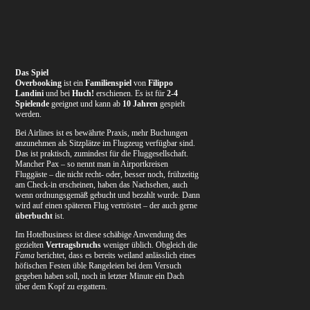
Das Spiel
Overbooking
ist ein
Familienspiel
von
Filippo
Landini
und bei
Huch!
erschienen. Es ist für
2-4
Spielende
geeignet und kann ab
10 Jahren
gespielt
werden.
Bei Airlines ist es bewährte Praxis, mehr Buchungen
anzunehmen als Sitzplätze im Flugzeug verfügbar sind.
Das ist praktisch, zumindest für die Fluggesellschaft.
Mancher Pax – so nennt man in Airportkreisen
Fluggäste – die nicht recht- oder, besser noch, frühzeitig
am Check-in erscheinen, haben das Nachsehen, auch
wenn ordnungsgemäß gebucht und bezahlt wurde. Dann
wird auf einen späteren Flug vertröstet – der auch gerne
überbucht
ist.
Im Hotelbusiness ist diese schäbige Anwendung des
gezielten
Vertragsbruchs
weniger üblich. Obgleich die
Fama
berichtet, dass es bereits weiland anlässlich eines
höfischen Festen üble Rangeleien bei dem Versuch
gegeben haben soll, noch in letzter Minute ein Dach
über dem Kopf zu ergattern.