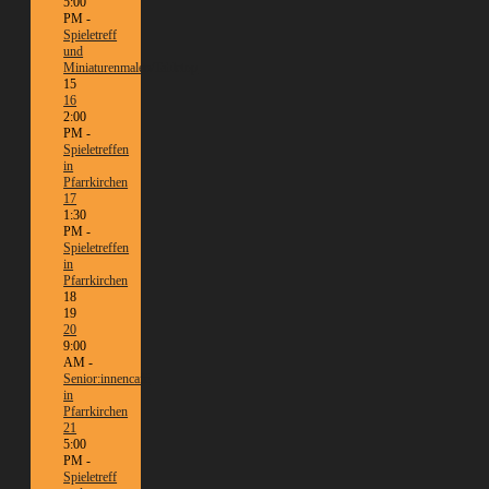
5:00
PM -
Spieletreff
und
Miniaturenmalen/Tabletop
15
16
2:00
PM -
Spieletreffen
in
Pfarrkirchen
17
1:30
PM -
Spieletreffen
in
Pfarrkirchen
18
19
20
9:00
AM -
Senior:innencafé
in
Pfarrkirchen
21
5:00
PM -
Spieletreff