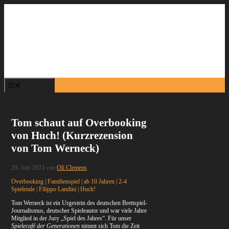
Zum
Inhalt
springen
Menü
Tom schaut auf Overbooking
von Huch! (Kurzrezension
von Tom Werneck)
29. Juni 2023
von
Oli Clemens
Overbooking | Familienspiel | ab 10 Jahren | 2-4
Spielende | Filippo Landini | Huch!
Tom Werneck ist ein Urgestein des deutschen Brettspiel-
Journalismus, deutscher Spieleautor und war viele Jahre
Mitglied in der Jury „Spiel des Jahres“. Für unser
Spielecafé der Generationen
nimmt sich Tom die Zeit