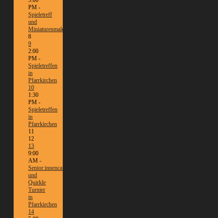
5:00
PM -
Spieletreff
und
Miniaturenmalen/Tabletop
8
9
2:00
PM -
Spieletreffen
in
Pfarrkirchen
10
1:30
PM -
Spieletreffen
in
Pfarrkirchen
11
12
13
9:00
AM -
Senior:innencafé
und
Quirkle
Turnier
in
Pfarrkirchen
14