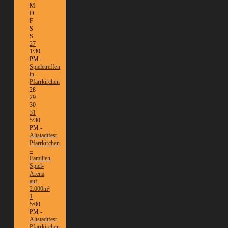
M
D
F
S
S
27
1:30
PM -
Spieletreffen
in
Pfarrkirchen
28
29
30
31
5:30
PM -
Altstadtfest
Pfarrkirchen
–
Familien-
Spiel-
Arena
auf
2.000m²
1
5:00
PM -
Altstadtfest
Pfarrkirchen