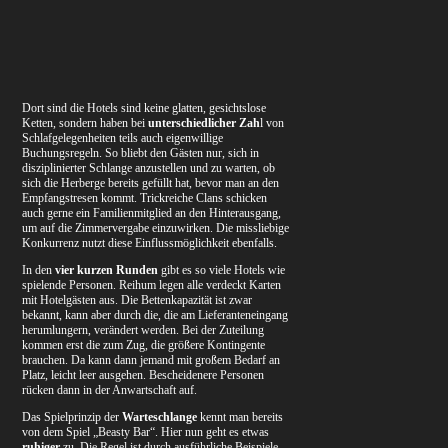
Dort sind die Hotels sind keine glatten, gesichtslose
Ketten, sondern haben bei
unterschiedlicher Zah
l von
Schlafgelegenheiten teils auch eigenwillige
Buchungsregeln. So bliebt den Gästen nur, sich in
disziplinierter Schlange anzustellen und zu warten, ob
sich die Herberge bereits gefüllt hat, bevor man an den
Empfangstresen kommt. Trickreiche Clans schicken
auch gerne ein Familienmitglied an den Hinterausgang,
um auf die Zimmervergabe einzuwirken. Die missliebige
Konkurrenz nutzt diese Einflussmöglichkeit ebenfalls.
In den
vier kurzen Runden
gibt es so viele Hotels wie
spielende Personen. Reihum legen alle verdeckt Karten
mit Hotelgästen aus. Die Bettenkapazität ist zwar
bekannt, kann aber durch die, die am Lieferanteneingang
herumlungern, verändert werden. Bei der Zuteilung
kommen erst die zum Zug, die größere Kontingente
brauchen. Da kann dann jemand mit großem Bedarf an
Platz, leicht leer ausgehen. Bescheidenere Personen
rücken dann in der Anwartschaft auf.
Das Spielprinzip der
Warteschlange
kennt man bereits
von dem Spiel „Beasty Bar“. Hier nun geht es etwas
ruhiger
zu. Die Regel ist durch ausführliche Beispiele