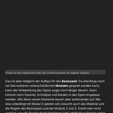
Puzzle vor dem eigentlichen Spiel: das Zusammensetzen der eigenen Tableaus
Das ist aber lediglich der Aufbau für das
Basisspiel
. Da allerdings noch
mit drei weiteren unterschiedlichen
Modulen
gespielt werden kann,
kann die Vorbereitung des Spiels sogar noch länger dauern. Dann
können noch Gaukler, Schnäpse und Barden in das Spiel eingebaut
werden. Alle diese neuen Elemente bauen aber aufeinander auf. Wer
also unbedingt mit Modul 4 spielen will, braucht auch das Material und
die Regeln des Basisspiels und der Module 2 und 3. Damit man nicht
vergisst, wer die Runde gleich beginnen wird, erhält diese Person einen