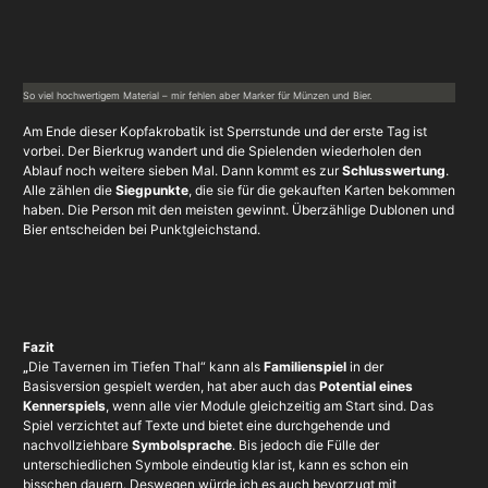
So viel hochwertigem Material – mir fehlen aber Marker für Münzen und Bier.
Am Ende dieser Kopfakrobatik ist Sperrstunde und der erste Tag ist
vorbei. Der Bierkrug wandert und die Spielenden wiederholen den
Ablauf noch weitere sieben Mal. Dann kommt es zur
Schlusswertung
.
Alle zählen die
Siegpunkte
, die sie für die gekauften Karten bekommen
haben. Die Person mit den meisten gewinnt. Überzählige Dublonen und
Bier entscheiden bei Punktgleichstand.
Fazit
„
Die Tavernen im Tiefen Thal“ kann als
Familienspiel
in der
Basisversion gespielt werden, hat aber auch das
Potential eines
Kennerspiels
, wenn alle vier Module gleichzeitig am Start sind. Das
Spiel verzichtet auf Texte und bietet eine durchgehende und
nachvollziehbare
Symbolsprache
. Bis jedoch die Fülle der
unterschiedlichen Symbole eindeutig klar ist, kann es schon ein
bisschen dauern. Deswegen würde ich es auch bevorzugt mit