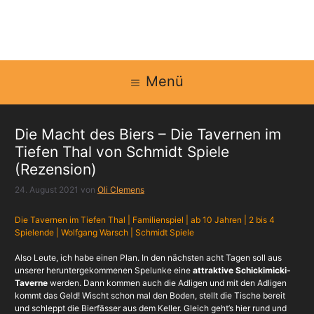
Zum
Inhalt
springen
Menü
Die Macht des Biers – Die Tavernen im
Tiefen Thal von Schmidt Spiele
(Rezension)
24. August 2021
von
Oli Clemens
Die Tavernen im Tiefen Thal | Familienspiel | ab 10 Jahren | 2 bis 4
Spielende | Wolfgang Warsch | Schmidt Spiele
Also Leute, ich habe einen Plan. In den nächsten acht Tagen soll aus
unserer heruntergekommenen Spelunke eine
attraktive Schickimicki-
Taverne
werden. Dann kommen auch die Adligen und mit den Adligen
kommt das Geld! Wischt schon mal den Boden, stellt die Tische bereit
und schleppt die Bierfässer aus dem Keller. Gleich geht’s hier rund und