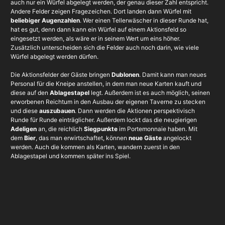
auch nur ein Würfel abgelegt werden, der genau dieser Zahl entspricht.
Andere Felder zeigen Fragezeichen. Dort landen dann Würfel mit
beliebiger Augenzahlen
. Wer einen Tellerwäscher in dieser Runde hat,
hat es gut, denn dann kann ein Würfel auf einem Aktionsfeld so
eingesetzt werden, als wäre er in seinem Wert um eins höher.
Zusätzlich unterscheiden sich die Felder auch noch darin, wie viele
Würfel abgelegt werden dürfen.
Die Aktionsfelder der Gäste bringen
Dublonen
. Damit kann man neues
Personal für die Kneipe anstellen, in dem man neue Karten kauft und
diese auf den
Ablagestapel
legt. Außerdem ist es auch möglich, seinen
erworbenen Reichtum in den Ausbau der eigenen Taverne zu stecken
und diese
auszubauen
. Dann werden die Aktionen perspektivisch
Runde für Runde einträglicher. Außerdem lockt das die neugierigen
Adeligen
an, die reichlich
Siegpunkte
im Portemonnaie haben. Mit
dem
Bier
, das man erwirtschaftet, können
neue Gäste
angelockt
werden. Auch die kommen als Karten, wandern zuerst in den
Ablagestapel und kommen später ins Spiel.