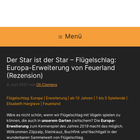
Zum
Inhalt
springen
Menü
Der Star ist der Star – Flügelschlag:
Europa-Erweiterung von Feuerland
(Rezension)
9. Juni 2021
von
Oli Clemens
Flügelschlag: Europa | Erweiterung | ab 10 Jahren | 1 bis 5 Spielende |
Elisabeth Hargrave | Feuerland
Wäre es nicht schön, wenn wir Flügelschlag mit Vögeln spielen zu
können, die auch in
unserem Garten
zwitschern? Die
Europa-
Erweiterung
zum
Kennerspiel des Jahres 2019
macht das möglich.
Willkommen Zilpzalp, Steinkauz, Buchfink und Nachtigall in der
wunderbaren Sammelwelt von Flügelschlag.