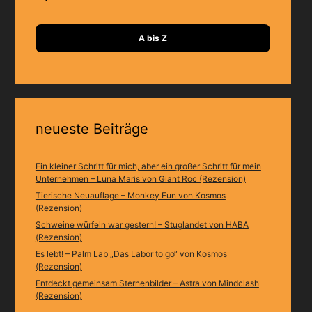
A bis Z
neueste Beiträge
Ein kleiner Schritt für mich, aber ein großer Schritt für mein
Unternehmen – Luna Maris von Giant Roc (Rezension)
Tierische Neuauflage – Monkey Fun von Kosmos
(Rezension)
Schweine würfeln war gestern! – Stuglandet von HABA
(Rezension)
Es lebt! – Palm Lab „Das Labor to go“ von Kosmos
(Rezension)
Entdeckt gemeinsam Sternenbilder – Astra von Mindclash
(Rezension)