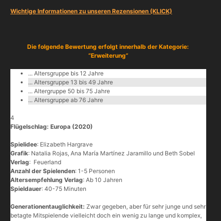
Wichtige Informationen zu unseren Rezensionen (KLICK)
Die folgende Bewertung erfolgt innerhalb der Kategorie:
“Erweiterung”
... Altersgruppe bis 12 Jahre
... Altersgruppe 13 bis 49 Jahre
... Altergruppe 50 bis 75 Jahre
... Altersgruppe ab 76 Jahre
4
Flügelschlag: Europa (2020)
Spielidee
: Elizabeth Hargrave
Grafik
: Natalia Rojas, Ana María Martínez Jaramillo und Beth Sobel
Verlag
: Feuerland
Anzahl der Spielenden
: 1-5 Personen
Altersempfehlung Verlag
: Ab 10 Jahren
Spieldauer
: 40-75 Minuten
Generationentauglichkeit:
Zwar gegeben, aber für sehr junge und sehr
betagte Mitspielende vielleicht doch ein wenig zu lange und komplex,