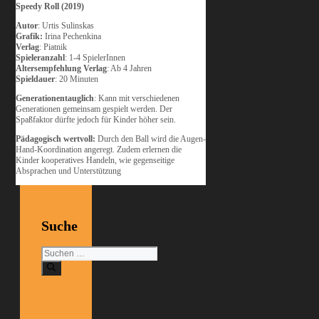
Speedy Roll (2019)
Autor
: Urtis Sulinskas
Grafik:
Irina Pechenkina
Verlag
: Piatnik
Spieleranzahl
: 1-4 SpielerInnen
Altersempfehlung Verlag
: Ab 4 Jahren
Spieldauer
: 20 Minuten
Generationentauglich
: Kann mit verschiedenen
Generationen gemeinsam gespielt werden. Der
Spaßfaktor dürfte jedoch für Kinder höher sein.
Pädagogisch wertvoll:
Durch den Ball wird die Augen-
Hand-Koordination angeregt. Zudem erlernen die
Kinder kooperatives Handeln, wie gegenseitige
Absprachen und Unterstützung
Suche
Suchen
nach: