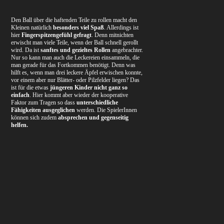
Den Ball über die haftenden Teile zu rollen macht den
Kleinen natürlich
besonders viel Spaß
. Allerdings ist
hier
Fingerspitzengefühl gefragt
. Denn mitnichten
erwischt man viele Teile, wenn der Ball schnell gerollt
wird. Da ist
sanftes und gezieltes Rollen
angebrachter.
Nur so kann man auch die Leckereien einsammeln, die
man gerade für das Fortkommen benötigt. Denn was
hilft es, wenn man drei leckere Äpfel erwischen konnte,
vor einem aber nur Blätter- oder Pilzfelder liegen? Das
ist für die etwas
jüngeren Kinder nicht ganz so
einfach
. Hier kommt aber wieder der kooperative
Faktor zum Tragen so dass
unterschiedliche
Fähigkeiten ausgeglichen
werden. Die SpielerInnen
können sich zudem
absprechen und gegenseitig
helfen.