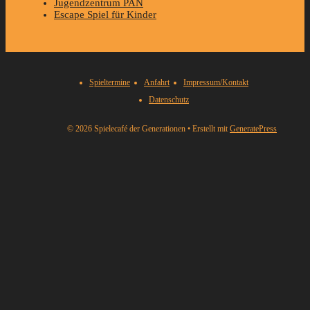
Jugendzentrum PAN
Escape Spiel für Kinder
Spieltermine
Anfahrt
Impressum/Kontakt
Datenschutz
© 2026 Spielecafé der Generationen
• Erstellt mit
GeneratePress