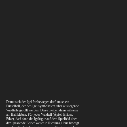
Damit sich der Igel fortbewegen darf, muss ein
Fusselball, der den Igel symbolisiert, über ausliegende
Waldteile gerollt werden. Diese bleiben dann teilweise
am Ball kleben. Für jedes Waldteil (Äpfel, Blätter,
Pilze), darf dann die Igelfigur auf dem Spielfeld über
dazu passende Felder weiter in Richtung Haus bewegt