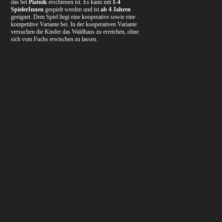
das bei
Piatnik
erschienen ist. Es kann mit
1-4
SpielerInnen
gespielt werden und ist
ab 4 Jahren
geeignet. Dem Spiel liegt eine kooperative sowie eine
kompetitive Variante bei. In der kooperativen Variante
versuchen die Kinder das Waldhaus zu erreichen, ohne
sich vom Fuchs erwischen zu lassen.