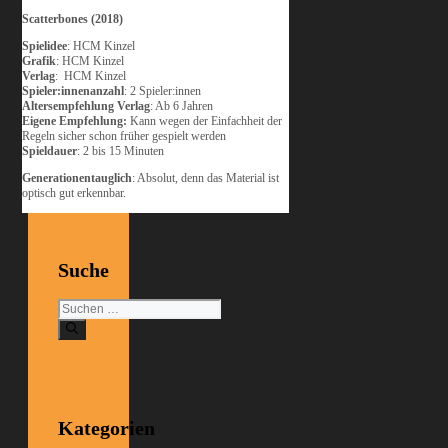
Scatterbones (2018)
Spielidee
: HCM Kinzel
Grafik
: HCM Kinzel
Verlag
: HCM Kinzel
Spieler:innenanzahl
: 2 Spieler:innen
Altersempfehlung Verlag
: Ab 6 Jahren
Eigene Empfehlung:
Kann wegen der Einfachheit der
Regeln sicher schon früher gespielt werden
Spieldauer
: 2 bis 15 Minuten
Generationentauglich
: Absolut, denn das Material ist
optisch gut erkennbar.
Suche
Suchen
nach:
Kategorien