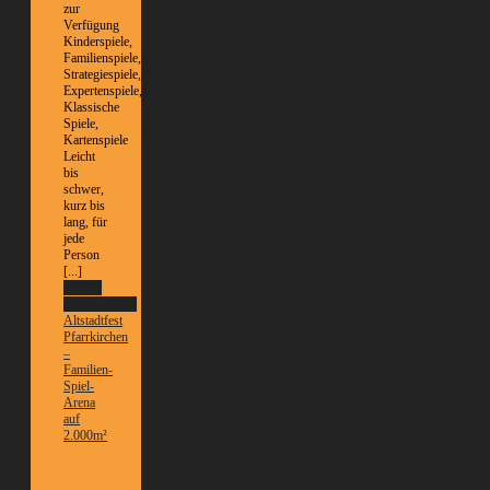
zur
Verfügung
Kinderspiele,
Familienspiele,
Strategiespiele,
Expertenspiele,
Klassische
Spiele,
Kartenspiele
Leicht
bis
schwer,
kurz bis
lang, für
jede
Person
[...]
Weitere
Informationen
Altstadtfest
Pfarrkirchen
–
Familien-
Spiel-
Arena
auf
2.000m²