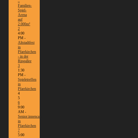
–
Familien-
Spiel-
Arena
auf
2.000m²
2
4:00
PM -
Altstadtfest
in
Pfarrkirchen
- in der
Ringallee
3
1:30
PM -
Spieletreffen
in
Pfarrkirchen
4
5
6
9:00
AM -
Senior:innencafé
in
Pfarrkirchen
7
5:00