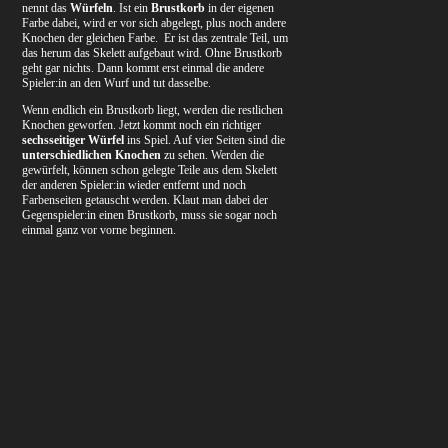
nennt das
Würfeln
. Ist ein
Brustkorb
in der eigenen
Farbe dabei, wird er vor sich abgelegt, plus noch andere
Knochen der gleichen Farbe. Er ist das zentrale Teil, um
das herum das Skelett aufgebaut wird. Ohne Brustkorb
geht gar nichts. Dann kommt erst einmal die andere
Spieler:in an den Wurf und tut dasselbe.
Wenn endlich ein Brustkorb liegt, werden die restlichen
Knochen geworfen. Jetzt kommt noch ein richtiger
sechsseitiger Würfel
ins Spiel. Auf vier Seiten sind die
unterschiedlichen Knochen
zu sehen. Werden die
gewürfelt, können schon gelegte Teile aus dem Skelett
der anderen Spieler:in wieder entfernt und noch
Farbenseiten getauscht werden. Klaut man dabei der
Gegenspieler:in einen Brustkorb, muss sie sogar noch
einmal ganz vor vorne beginnen.