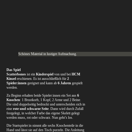
Schönes Material in lustiger Aufmachung.
Das Spiel
Scatterbones
ist ein
Kinderspiel
von und bei
HCM
Kinzel
erschienen. Es ist ausschließlich für
2
Spieler:innen
geeignet und kann ab
6 Jahren
gespielt
werden.
Zu Beginn erhalten beide Spieler:innen ein Set aus
6
Knochen
: 1 Brustkorb, 1 Kopf, 2 Arme und 2 Beine.
Die sind doppelseitig bedruckt und unterscheiden sich in
eine
rote und schwarze Seite
. Dann wird durch Zufall
festgelegt, in welcher Farbe das eigene Skelett gelegt
werden muss, rot oder schwarz. Nun geht’s los.
Die Startspieler:in nimmt alle sechs Knochenteile in die
Hand und lässt sie auf den Tisch purzeln. Die Anleitung