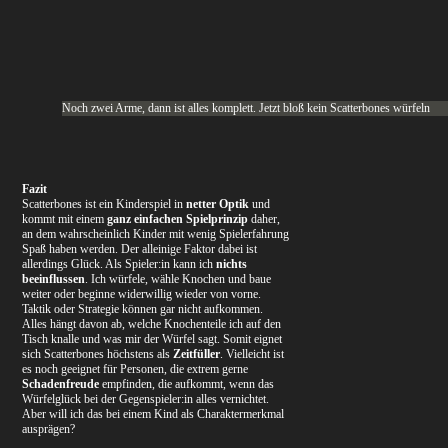
Noch zwei Arme, dann ist alles komplett. Jetzt bloß kein Scatterbones würfeln
Fazit
Scatterbones ist ein Kinderspiel in
netter Optik
und
kommt mit einem
ganz einfachen Spielprinzip
daher,
an dem wahrscheinlich Kinder mit wenig Spielerfahrung
Spaß haben werden. Der alleinige Faktor dabei ist
allerdings Glück. Als Spieler:in kann ich
nichts
beeinflussen
. Ich würfele, wähle Knochen und baue
weiter oder beginne widerwillig wieder von vorne.
Taktik oder Strategie können gar nicht aufkommen.
Alles hängt davon ab, welche Knochenteile ich auf den
Tisch knalle und was mir der Würfel sagt. Somit eignet
sich Scatterbones höchstens als
Zeitfüller
. Vielleicht ist
es noch geeignet für Personen, die extrem gerne
Schadenfreude
empfinden, die aufkommt, wenn das
Würfelglück bei der Gegenspieler:in alles vernichtet.
Aber will ich das bei einem Kind als Charaktermerkmal
ausprägen?