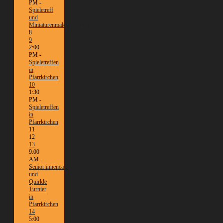
PM -
Spieletreff
und
Miniaturenmalen/Tabletop
8
9
2:00
PM -
Spieletreffen
in
Pfarrkirchen
10
1:30
PM -
Spieletreffen
in
Pfarrkirchen
11
12
13
9:00
AM -
Senior:innencafé
und
Quirkle
Turnier
in
Pfarrkirchen
14
5:00