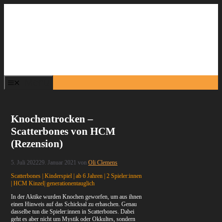
Zum
Inhalt
springen
Menü
Knochentrocken –
Scatterbones von HCM
(Rezension)
5. Juli 2022
29. Januar 2021
von
Oli Clemens
Scatterbones | Kinderspiel | ab 6 Jahren | 2 Spieler:innen
| HCM Kinzel| generationentauglich
In der Aktike wurden Knochen geworfen, um aus ihnen
einen Hinweis auf das Schicksal zu erhaschen. Genau
dasselbe tun die Spieler:innen in Scatterbones. Dabei
geht es aber nicht um Mystik oder Okkultes, sondern