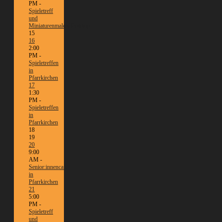
PM -
Spieletreff
und
Miniaturenmalen/Tabletop
15
16
2:00
PM -
Spieletreffen
in
Pfarrkirchen
17
1:30
PM -
Spieletreffen
in
Pfarrkirchen
18
19
20
9:00
AM -
Senior:innencafé
in
Pfarrkirchen
21
5:00
PM -
Spieletreff
und