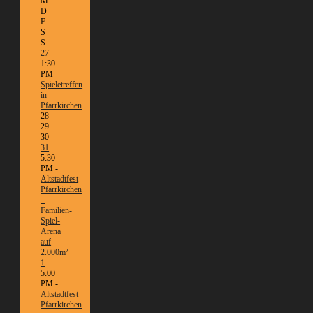
M
D
F
S
S
27
1:30
PM -
Spieletreffen
in
Pfarrkirchen
28
29
30
31
5:30
PM -
Altstadtfest
Pfarrkirchen
–
Familien-
Spiel-
Arena
auf
2.000m²
1
5:00
PM -
Altstadtfest
Pfarrkirchen