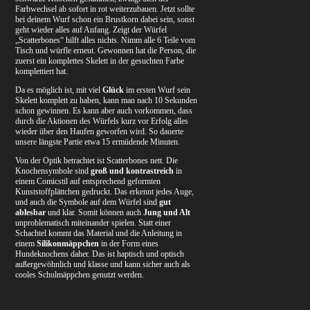
Farbwechsel ab sofort in rot weiterzubauen. Jetzt sollte
bei deinem Wurf schon ein Brustkorn dabei sein, sonst
geht wieder alles auf Anfang. Zeigt der Würfel
„Scatterbones“ hilft alles nichts. Nimm alle 6 Teile vom
Tisch und würfle erneut. Gewonnen hat die Person, die
zuerst ein komplettes Skelett in der gesuchten Farbe
komplettiert hat.
Da es möglich ist, mit viel
Glück
im ersten Wurf sein
Skelett komplett zu haben, kann man nach 10 Sekunden
schon gewinnen. Es kann aber auch vorkommen, dass
durch die Aktionen des Würfels kurz vor Erfolg alles
wieder über den Haufen geworfen wird. So dauerte
unsere längste Partie etwa 15 ermüdende Minuten.
Von der Optik betrachtet ist Scatterbones nett. Die
Knochensymbole sind
groß und kontrastreich
in
einem Comicstil auf entsprechend geformten
Kunststoffplättchen gedruckt. Das erkennt jedes Auge,
und auch die Symbole auf dem Würfel sind
gut
ablesbar
und klar. Somit können auch
Jung und Alt
unproblematisch miteinander spielen. Statt einer
Schachtel kommt das Material und die Anleitung in
einem
Silikonmäppchen
in der Form eines
Hundeknochens daher. Das ist haptisch und optisch
außergewöhnlich und klasse und kann sicher auch als
cooles Schulmäppchen genutzt werden.