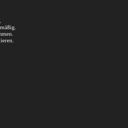
,
lmäßig.
ehmen.
ieren.