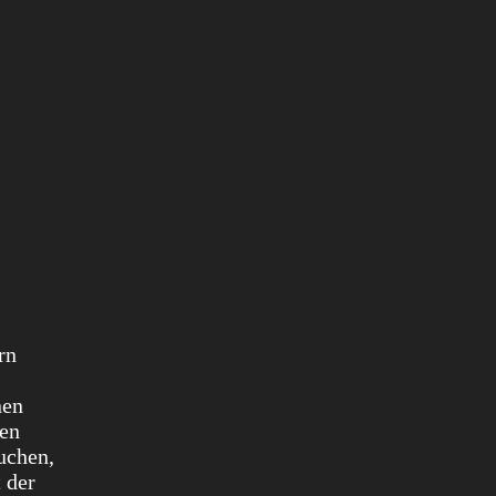
rn
nen
sen
uchen,
 der