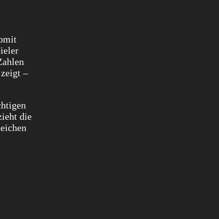
somit
ieler
Zahlen
 zeigt –
chtigen
zieht die
zeichen