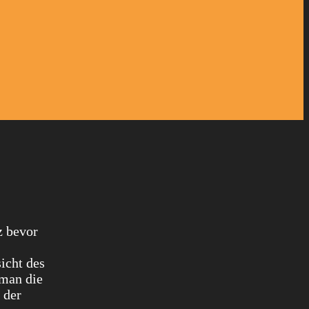
z bevor
icht des
 man die
 der