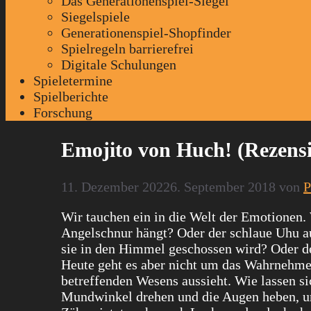
Das Generationenspiel-Siegel
Siegelspiele
Generationenspiel-Shopfinder
Spielregeln barrierefrei
Digitale Schulungen
Spieletermine
Spielberichte
Forschung
Emojito von Huch! (Rezens
11. Dezember 2022
6. September 2018
von
P
Wir tauchen ein in die Welt der Emotionen.
Angelschnur hängt? Oder der schlaue Uhu 
sie in den Himmel geschossen wird? Oder der
Heute geht es aber nicht um das Wahrnehme
betreffenden Wesens aussieht. Wie lassen 
Mundwinkel drehen und die Augen heben, um