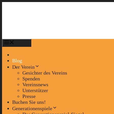
Zum
Inhalt
springen
Menü
Blog
Der Verein
Gesichter des Vereins
Spenden
Vereinsnews
Unterstützer
Presse
Buchen Sie uns!
Generationenspiele