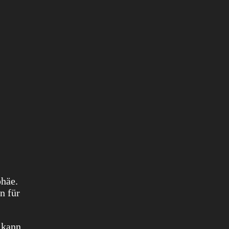
phäe.
n für
 kann.