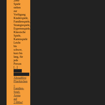
2000
Spiele
stehen
zur
Verfügung
Kinderspiele,
Familienspiele,
Strategiespiele,
Expertenspiele,
Klassische
Spiele,
Kartenspiele
Leicht
bis
schwer,
kurz bis
lang, für
jede
Person
[...]
Weitere
Informationen
Altstadtfest
Pfarrkirchen
–
Familien-
Spiel-
Arena
auf
2.000m²