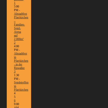
1
5:00
PM -
Altstadtfest
Pfarrkirchen
–
Familien-
Spiel-
Arena
auf
2.000m²
2
4:00
PM -
Altstadtfest
in
Pfarrkirchen
- in der
Ringallee
3
1:30
PM -
Spieletreffen
in
Pfarrkirchen
4
5
6
9:00
AM -