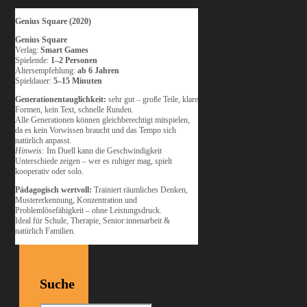
Genius Square (2020)
Genius Square
Verlag:
Smart Games
Spielende:
1–2 Personen
Altersempfehlung:
ab 6 Jahren
Spieldauer:
5–15 Minuten
Generationentauglichkeit:
sehr gut – große Teile, klare
Formen, kein Text, schnelle Runden.
Alle Generationen können gleichberechtigt mitspielen,
da es kein Vorwissen braucht und das Tempo sich
natürlich anpasst.
Hinweis:
Im Duell kann die Geschwindigkeit
Unterschiede zeigen – wer es ruhiger mag, spielt
kooperativ oder solo.
Pädagogisch wertvoll:
Trainiert räumliches Denken,
Mustererkennung, Konzentration und
Problemlösefähigkeit – ohne Leistungsdruck.
Ideal für Schule, Therapie, Senior:innenarbeit &
natürlich Familien.
Suche