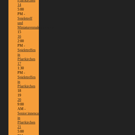
Pfarrkirchen
14
5:00
PM -
Spieletreff
und
Miniaturenmalen/Tabletop
15
16
2:00
PM -
Spieletreffen
in
Pfarrkirchen
17
1:30
PM -
Spieletreffen
in
Pfarrkirchen
18
19
20
9:00
AM -
Senior:innencafé
in
Pfarrkirchen
21
5:00