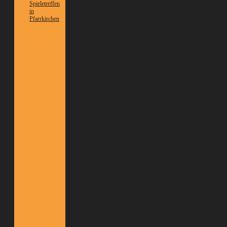
Spieletreffen
in
Pfarrkirchen