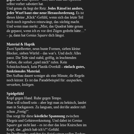
selbst vorher sabotiert hat.
Und genau da liegt der Reiz:
Jedes Rätsel ist anders,
jeder Wurf baut eine neue Herausforderung.
Es ist
dieses kleine „Klick“-Gefühl, wenn sich das letzte Teil
doch noch irgendwo reinzwängt, das süchtig macht.
Und wenn man merkt: „Mist, das Quadrat hätte genau
da
gepasst, wenn ich es vor drei Zügen gedreht hätte…“
– ja, dann hat
Genius Square
dich längst.
Material & Haptik
Zwei Spielbretter, neun bunte Formen, sieben kleine
Blocker, sieben Würfel – das war’s. Und doch: Alles
passt. Die Teile sind stabil, griffig, in leuchtenden
Farben, die sofort „spiel mich“ rufen. Kein
Schnickschnack, kein Plastik-Overkill –
einfach gutes,
funktionales Material.
Der Aufbau dauert weniger als eine Minute, die Regeln
noch kürzer. Es ist das Paradebeispiel für:
auspacken,
verstehen, loslegen
.
Spielgefühl
Kopf gegen Hand. Ruhe gegen Tempo.
Man will schnell sein – aber legt man zu hektisch, landet
man in Sackgassen. Zu langsam, und der/die andere ruft
schon „Fertig!“.
Das sorgt für diese
köstliche Spannung
zwischen
Ehrgeiz und Gehirnverknotung. Und dabei ist
Genius
Square
gar nicht laut – es ist eher das leise Knirschen im
Kopf, das „gleich hab ich’s!“-Gefühl.
Im Duellmodus entfaltet das Spiel seinen vollen Zauber: