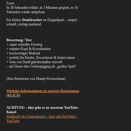
Form.
In 30 Sekunden erklärt, in 3 Minuten gespielt, in 10
Sekunden wieder aufgebaut.
Ein kleiner
Denkkracher
im Doppelpack – simpel,
schnell, süchtig machend.
Bewertung / Test
+ super schneller Einstieg
+ trainiert Kopf & Koordination
+ hochwertiges Material
+ perfekt für Kinder, Erwachsene & Senior:innen
+ Solo wie Duell gleichermaßen reizvoll
– auf Dauer eher Gehirnjogging als „großes Spiel“
(Eine Rezension von Mandy Kretzschmar)
Wichtige Informationen zu unseren Rezensionen
(KLICK)
ACHTUNG – hier geht es zu unserem YouTube-
Kanal:
Spielecafé der Generationen – Jung und Alt Spielt –
YouTube