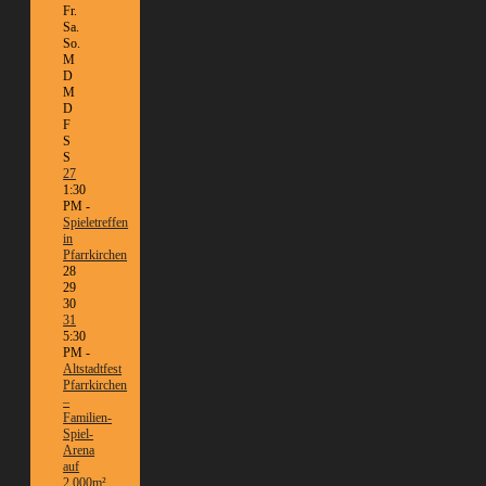
Fr.
Sa.
So.
M
D
M
D
F
S
S
27
1:30
PM -
Spieletreffen
in
Pfarrkirchen
28
29
30
31
5:30
PM -
Altstadtfest
Pfarrkirchen
–
Familien-
Spiel-
Arena
auf
2.000m²