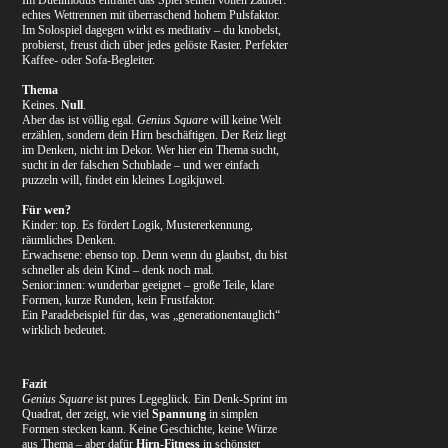
echtes Wettrennen mit überraschend hohem Pulsfaktor.
Im Solospiel dagegen wirkt es meditativ – du knobelst,
probierst, freust dich über jedes gelöste Raster. Perfekter
Kaffee- oder Sofa-Begleiter.
Thema
Keines.
Null
.
Aber das ist völlig egal.
Genius Square
will keine Welt
erzählen, sondern dein Hirn beschäftigen. Der Reiz liegt
im Denken, nicht im Dekor. Wer hier ein Thema sucht,
sucht in der falschen Schublade – und wer einfach
puzzeln will, findet ein kleines Logikjuwel.
Für wen?
Kinder: top. Es fördert Logik, Mustererkennung,
räumliches Denken.
Erwachsene: ebenso top. Denn wenn du glaubst, du bist
schneller als dein Kind – denk noch mal.
Senior:innen: wunderbar geeignet – große Teile, klare
Formen, kurze Runden, kein Frustfaktor.
Ein Paradebeispiel für das, was „generationentauglich“
wirklich bedeutet.
Fazit
Genius Square
ist pures Legeglück. Ein Denk-Sprint im
Quadrat, der zeigt, wie viel
Spannung
in simplen
Formen stecken kann. Keine Geschichte, keine Würze
aus Thema – aber dafür
Hirn-Fitness
in schönster