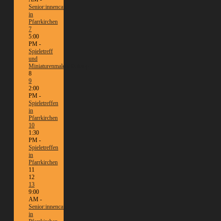
Senior:innencafé
in
Pfarrkirchen
7
5:00
PM -
Spieletreff
und
Miniaturenmalen/Tabletop
8
9
2:00
PM -
Spieletreffen
in
Pfarrkirchen
10
1:30
PM -
Spieletreffen
in
Pfarrkirchen
11
12
13
9:00
AM -
Senior:innencafé
in