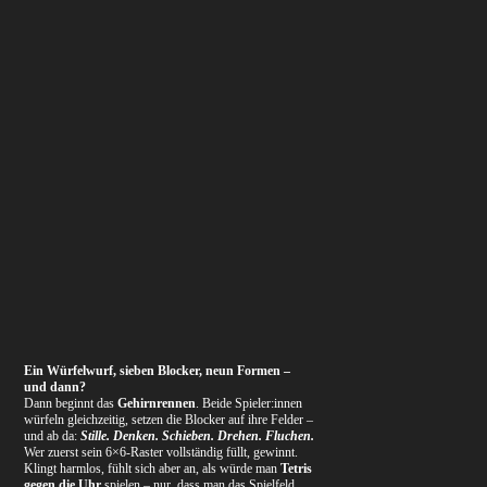
Ein Würfelwurf, sieben Blocker, neun Formen –
und dann?
Dann beginnt das
Gehirnrennen
. Beide Spieler:innen
würfeln gleichzeitig, setzen die Blocker auf ihre Felder –
und ab da:
Stille. Denken. Schieben. Drehen. Fluchen.
Wer zuerst sein 6×6-Raster vollständig füllt, gewinnt.
Klingt harmlos, fühlt sich aber an, als würde man
Tetris
gegen die Uhr
spielen – nur, dass man das Spielfeld