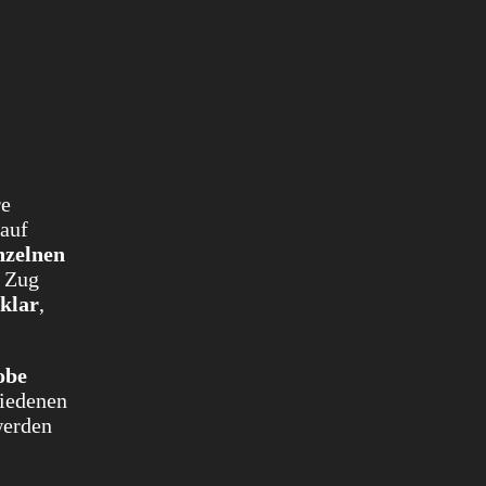
re
 auf
nzelnen
u Zug
 klar
,
obe
hiedenen
werden