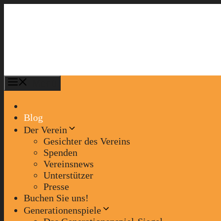
Zum
Inhalt
springen
Menü
Blog
Der Verein
Gesichter des Vereins
Spenden
Vereinsnews
Unterstützer
Presse
Buchen Sie uns!
Generationenspiele