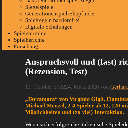
Das Generationenspiel-Siegel
Siegelspiele
Generationenspiel-Shopfinder
Spielregeln barrierefrei
Digitale Schulungen
Spieletermine
Spielberichte
Forschung
Anspruchsvoll und (fast) ri
(Rezension, Test)
11. Oktober 2022
24. März 2020
von
Gerhar
„Terramara“ von Virginio Gigli, Flaminia
Michael Menzel, 2-4 Spieler ab 12, 120 m
Möglichkeiten und (zu viel) Interaktion.
Wenn sich erfolgreiche italienische Spiele