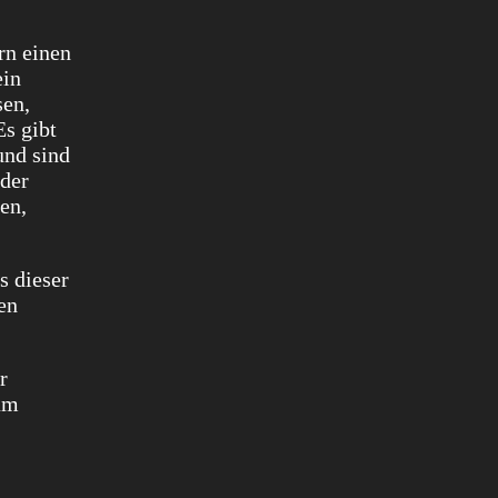
rn einen
ein
sen,
Es gibt
und sind
eder
en,
s dieser
en
r
zum