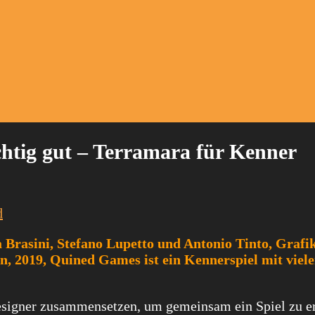
chtig gut – Terramara für Kenner
d
 Brasini, Stefano Lupetto und Antonio Tinto, Grafi
in, 2019, Quined Games ist ein Kennerspiel mit viel
designer zusammensetzen, um gemeinsam ein Spiel zu e