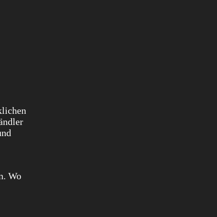
klichen
ändler
und
en. Wo