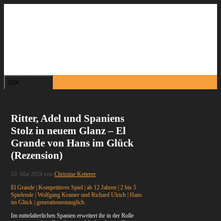
Zum
Inhalt
springen
Menü
Ritter, Adel und Spaniens
Stolz in neuem Glanz – El
Grande von Hans im Glück
(Rezension)
10. Mai 2024
von
Christine Ketterer
El Grande | Kompetitives Spiel | ab 12 Jahren | 2 bis 5
Spielende | Wolfgang Kramer und Richard Ulrich | Hans
im Glück | generationentauglich
Im mittelalterlichen Spanien erweitert ihr in der Rolle