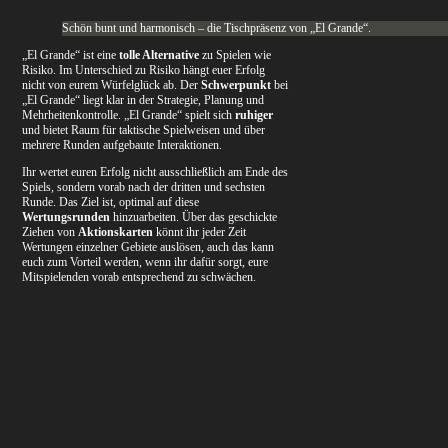
Schön bunt und harmonisch – die Tischpräsenz von „El Grande“.
„El Grande“ ist eine
tolle Alternative
zu Spielen wie
Risiko. Im Unterschied zu Risiko hängt euer Erfolg
nicht von eurem Würfelglück ab. Der
Schwerpunkt
bei
„El Grande“ liegt klar in der Strategie, Planung und
Mehrheitenkontrolle. „El Grande“ spielt sich
ruhiger
und bietet Raum für taktische Spielweisen und über
mehrere Runden aufgebaute Interaktionen.
Ihr wertet euren Erfolg nicht ausschließlich am Ende des
Spiels, sondern vorab nach der dritten und sechsten
Runde. Das Ziel ist, optimal auf diese
Wertungsrunden
hinzuarbeiten. Über das geschickte
Ziehen von
Aktionskarten
könnt ihr jeder Zeit
Wertungen einzelner Gebiete auslösen, auch das kann
euch zum Vorteil werden, wenn ihr dafür sorgt, eure
Mitspielenden vorab entsprechend zu schwächen.