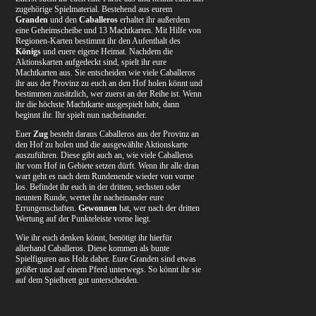
zugehörige Spielmaterial. Bestehend aus eurem
Granden
und den
Caballeros
erhaltet ihr außerdem
eine Geheimscheibe und 13 Machtkarten. Mit Hilfe von
Regionen-Karten bestimmt ihr den Aufenthalt des
Königs
und euere eigene Heimat. Nachdem die
Aktionskarten aufgedeckt sind, spielt ihr eure
Machtkarten aus. Sie entscheiden wie viele Caballeros
ihr aus der Provinz zu euch an den Hof holen könnt und
bestimmen zusätzlich, wer zuerst an der Reihe ist. Wenn
ihr die höchste Machtkarte ausgespielt habt, dann
beginnt ihr. Ihr spielt nun nacheinander.
Euer
Zug
besteht daraus Caballeros aus der Provinz an
den Hof zu holen und die ausgewählte Aktionskarte
auszuführen. Diese gibt auch an, wie viele Caballeros
ihr vom Hof in Gebiete setzen dürft. Wenn ihr alle dran
wart geht es nach dem Rundenende wieder von vorne
los. Befindet ihr euch in der dritten, sechsten oder
neunten Runde, wertet ihr nacheinander eure
Errungenschaften.
Gewonnen
hat, wer nach der dritten
Wertung auf der Punkteleiste vorne liegt.
Wie ihr euch denken könnt, benötigt ihr hierfür
allerhand Caballeros. Diese kommen als bunte
Spielfiguren aus Holz daher. Eure Granden sind etwas
größer und auf einem Pferd unterwegs. So könnt ihr sie
auf dem Spielbrett gut unterscheiden.