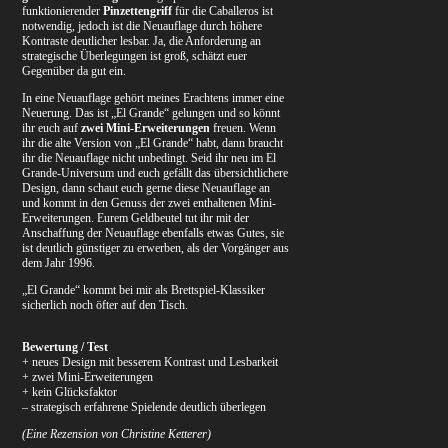
funktionierender
Pinzettengriff
für die Caballeros ist
notwendig, jedoch ist die Neuauflage durch höhere
Kontraste deutlicher lesbar. Ja, die Anforderung an
strategische Überlegungen ist groß, schätzt euer
Gegenüber da gut ein.
In eine Neuauflage gehört meines Erachtens immer eine
Neuerung. Das ist „El Grande“ gelungen und so könnt
ihr euch auf
zwei Mini-Erweiterungen
freuen. Wenn
ihr die alte Version von „El Grande“ habt, dann braucht
ihr die Neuauflage nicht unbedingt. Seid ihr neu im El
Grande-Universum und euch gefällt das übersichtlichere
Design, dann schaut euch gerne diese Neuauflage an
und kommt in den Genuss der zwei enthaltenen Mini-
Erweiterungen. Eurem Geldbeutel tut ihr mit der
Anschaffung der Neuauflage ebenfalls etwas Gutes, sie
ist deutlich günstiger zu erwerben, als der Vorgänger aus
dem Jahr 1996.
„El Grande“ kommt bei mir als Brettspiel-Klassiker
sicherlich noch öfter auf den Tisch.
Bewertung / Test
+ neues Design mit besserem Kontrast und Lesbarkeit
+ zwei Mini-Erweiterungen
+ kein Glücksfaktor
– strategisch erfahrene Spielende deutlich überlegen
(
Eine Rezension von Christine Ketterer)