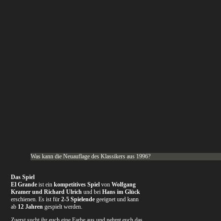
Was kann die Neuauflage des Klassikers aus 1996?
Das Spiel
El Grande
ist ein
kompetitives Spiel
von
Wolfgang
Kramer und Richard Ulrich
und bei
Hans im Glück
erschienen. Es ist für
2-5 Spielende
geeignet und kann
ab
12 Jahren
gespielt werden.
Zuerst sucht ihr euch eine Farbe aus und nehmt euch das