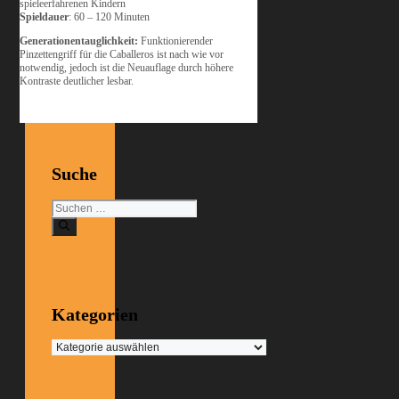
spieleerfahrenen Kindern
Spieldauer
: 60 – 120 Minuten
Generationentauglichkeit:
Funktionierender
Pinzettengriff für die Caballeros ist nach wie vor
notwendig, jedoch ist die Neuauflage durch höhere
Kontraste deutlicher lesbar.
Suche
Suchen
nach:
Kategorien
Kategorien