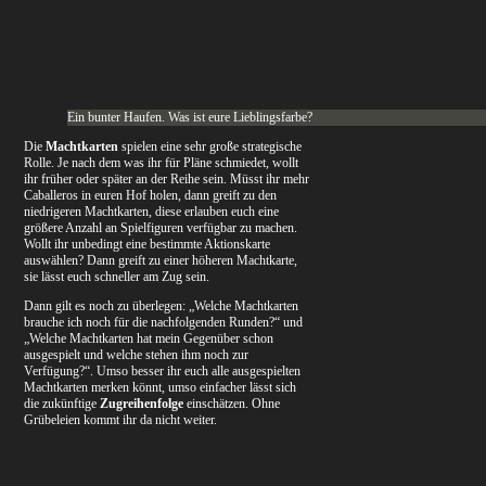
Ein bunter Haufen. Was ist eure Lieblingsfarbe?
Die
Machtkarten
spielen eine sehr große strategische
Rolle. Je nach dem was ihr für Pläne schmiedet, wollt
ihr früher oder später an der Reihe sein. Müsst ihr mehr
Caballeros in euren Hof holen, dann greift zu den
niedrigeren Machtkarten, diese erlauben euch eine
größere Anzahl an Spielfiguren verfügbar zu machen.
Wollt ihr unbedingt eine bestimmte Aktionskarte
auswählen? Dann greift zu einer höheren Machtkarte,
sie lässt euch schneller am Zug sein.
Dann gilt es noch zu überlegen: „Welche Machtkarten
brauche ich noch für die nachfolgenden Runden?“ und
„Welche Machtkarten hat mein Gegenüber schon
ausgespielt und welche stehen ihm noch zur
Verfügung?“. Umso besser ihr euch alle ausgespielten
Machtkarten merken könnt, umso einfacher lässt sich
die zukünftige
Zugreihenfolge
einschätzen. Ohne
Grübeleien kommt ihr da nicht weiter.