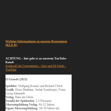
Wichtige Informationen zu unseren Rezensionen
(KLICK)
ACHTUNG – hier geht es zu unserem YouTube-
Kanal:
Spielecafé der Generationen – Jung und Alt Spielt –
YouTube
El Grande (2023)
Spielidee
: Wolfgang Kramer und Richard Ulrich
Grafik
: Doris Matthäus, Stefan Sonnberger, Franz-
Georg Stämmele
Verlag
: Hans im Glück
Anzahl der Spielenden
: 2-5 Personen
Altersempfehlung Verlag
: Ab 12 Jahren
Eigene Altersempfehlung:
Ab 10 Jahren mit