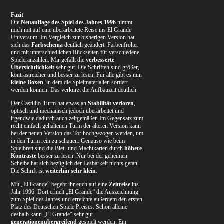
Fazit
Die
Neuauflage des Spiel des Jahres 1996
nimmt
mich mit auf eine überarbeitete Reise ins El Grande
Universum. Im Vergleich zur bisherigen Version hat
sich das
Farbschema
deutlich geändert. Farbenfroher
und mit unterschiedlichen Rückseiten für verschiedene
Spieleranzahlen. Mir gefällt die
verbesserte
Übersichtlichkeit
sehr gut. Die Schriften sind größer,
kontrastreicher und besser zu lesen. Für alle gibt es nun
kleine Boxen
, in dem die Spielmaterialien sortiert
werden können. Das verkürzt die Aufbauzeit deutlich.
Der Castillio-Turm hat etwas an
Stabilität verloren
,
optisch und mechanisch jedoch überarbeitet und
irgendwie dadurch auch zeitgemäßer. Im Gegensatz zum
recht einfach gehaltenen Turm der älteren Version kann
bei der neuen Version das Tor hochgezogen werden, um
in den Turm rein zu schauen. Genauso wie beim
Spielbrett sind die Biet- und Machtkarten durch
höhere
Kontraste
besser zu lesen. Nur bei der geheimen
Scheibe hat sich bezüglich der Lesbarkeit nichts getan.
Die Schrift ist
weiterhin sehr klein
.
Mit „El Grande“ begebt ihr euch auf eine
Zeitreise
ins
Jahr 1996. Dort erhielt „El Grande“ die Auszeichnung
zum Spiel des Jahres und erreichte außerdem den ersten
Platz des Deutschen Spiele Preises. Schon alleine
deshalb kann „El Grande“ sehr gut
generationenübergreifend
gespielt werden. Ein